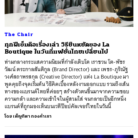
The Chair
ทุกฝีเข็มคือเรื่องเล่า วิธียืนหยัดของ La
Boutique ในวันที่แฟชั่นไทยเปลี่ยนไป
ท่ามกลางกระแสความนิยมที่กำลังเติบโต เราชวน โต-พัชร
วัฒน์ ตระกาลสันติกูล (Brand Director) และ เพชร-ภูริณัฐ
วงศ์สถาพรสกุล (Creative Director) แห่ง La Boutique มา
พูดคุยถึงจุดเริ่มต้น วิธีคิดเบื้องหลังงานออกแบบ รวมถึงเส้น
ทางของแบรนด์ไทยที่ค่อยๆ สร้างตัวตนขึ้นมาจากความชอบ
ความกล้า และความเข้าใจในผู้สวมใส่ จนกลายเป็นอีกหนึ่ง
แบรนด์ที่ถูกมองเห็นบนเวทีป๊อปคัลเจอร์ไทยในวันนี้
โดย
เพ็ญทิพา ทองคำเภา