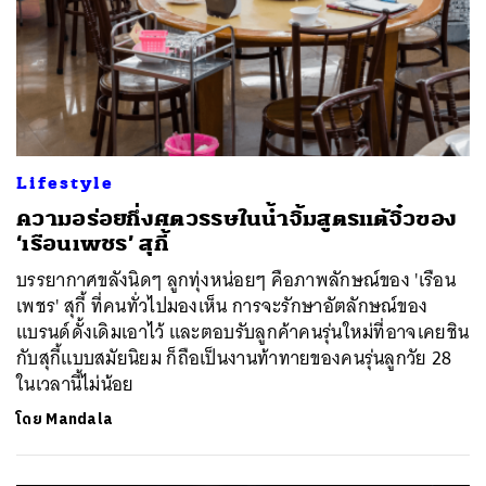
ค้นหา
SHARE
TWEET
LINE
EMAIL
Lifestyle
ความอร่อยกึ่งศตวรรษในน้ำจิ้มสูตรแต้จิ๋วของ
‘เรือนเพชร’ สุกี้
บรรยากาศขลังนิดๆ ลูกทุ่งหน่อยๆ คือภาพลักษณ์ของ 'เรือน
เพชร' สุกี้ ที่คนทั่วไปมองเห็น การจะรักษาอัตลักษณ์ของ
แบรนด์ดั้งเดิมเอาไว้ และตอบรับลูกค้าคนรุ่นใหม่ที่อาจเคยชิน
กับสุกี้แบบสมัยนิยม ก็ถือเป็นงานท้าทายของคนรุ่นลูกวัย 28
ในเวลานี้ไม่น้อย
โดย
Mandala