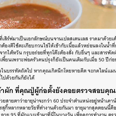
SHARE
TWEET
LINE
EMAIL
้ยวที่เสิร์ฟมาเป็นเอกลักษณ์บนจานเปลสเตนเลส ราดมาด้วยเต้
าต้องตีใช้ตะเกียบกวนไข่ให้เข้ากับเนื้อแล้วหย่อนลงในน้ำที่
กไต้หวัน กรุบอร่อยที่ทุกโต๊ะต้องสั่ง กับอื่นๆ และสารพัดผั
ีผิดเพี้ยนเพราะพ่อครัวคนปรุงก็ยังเป็นคนเดิมกับเมื่อ 50 ปีก่อน
ราวในบรรทัดถัดไป หากคุณเกิดนึกโหยหาอดีต จะกดไลน์แมนสั
ปด้วยกันก็ยังได้
ค้าผัก ที่คุณปู่ผู้ก่อตั้งยังคอยตรวจสอบค
ด้วยสายตาว่าอายุน่าจะกว่า 60 ประจำตำแหน่งอยู่หน้าเคาน์
ุกี้หลากหลายวัยที่ทำงานด้วยกันมา อายุมากสุดตอนนี้คือคุณ
ุ์ อายุ 95 ที่มักแวะเข้ามาที่นี่ในบางวัน เพื่อดูการทำงา