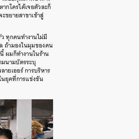
ละหากใครได้เจอตัวละก็
อนจะขยายสาขาเข้าสู่
ัว ทุกคนทำงานไม่มี
กบิล ถ้ามองในมุมของคน
นนี้ ผมก็ทำงานในร้าน
ตามนามบัตรระบุ
ัพพลายเออร์ การบริหาร
ยุคที่การแข่งขัน