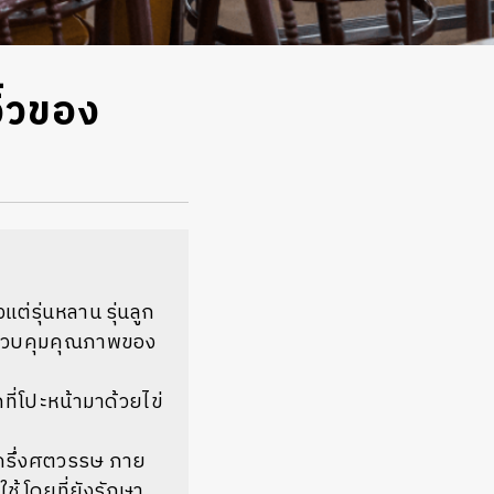
ิ๋วของ
แต่รุ่นหลาน รุ่นลูก
คอยควบคุมคุณภาพของ
กที่โปะหน้ามาด้วยไข่
าครึ่งศตวรรษ ภาย
้ โดยที่ยังรักษา