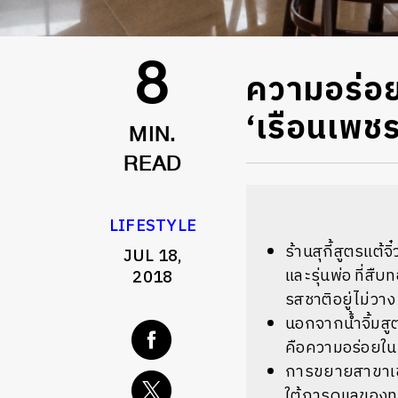
ความอร่อยก
8
‘เรือนเพชร’
MIN.
READ
LIFESTYLE
ร้านสุกี้สูตรแต้
JUL 18,
และรุ่นพ่อ ที่ส
2018
รสชาติอยู่ไม่วาง
นอกจากน้ำจิ้มสูต
คือความอร่อยในแบ
การขยายสาขาเข้า
ใต้การดูแลของทา