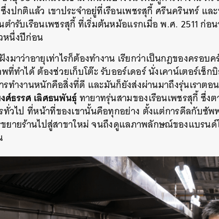
ึ่งปกติแล้ว เขาประจำอยู่ที่เรือนเพชรสุกี้ ศรีนครินทร์ แ
นตำรับเรือนเพชรสุกี้ ที่เริ่มต้นหม้อแรกเมื่อ พ.ศ. 2511 ก่
วหนึ่งปีก่อน
ังมาว่าอายุเท่าไรก็ต้องทำงาน เรียกว่าเป็นกฎของครอบคร
ี่ทำได้ ต้องช่วยเก็บโต๊ะ รับออร์เดอร์ นั่งเคาน์เตอร์เช็
ารทำงานหนักคือสิ่งที่ดี และมันก็ยังส่งผ่านมาถึงรุ่นเราตอ
งศ์ธรรศ เลิศธนพันธุ์
ทายาทรุ่นสามของเรือนเพชรสุกี้ ซึ่ง
ารทั่วไป ที่หน้าที่ของเขานั้นคือทุกอย่าง ตั้งแต่การดีลกับซ
ขยายร้านไปสู่สาขาใหม่ จนถึงดูแลภาพลักษณ์ของแบรนด์ใน
น