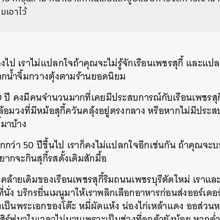
ิมเอาไว้
งไป เราไม่แปลกใจถ้าคุณจะไม่รู้จักเรือนเพชรสุกี้ และแปลกลิ้น
กน้ำจิ้มกวางตุ้งตามร้านยอดนิยม
 ปี คงมีคนจำนวนมากที่เคยมีประสบการณ์กับเรือนเพชรสุกี
วงที่มีหม้อสุกี้ควันคลุ้งอยู่ตรงกลาง หรือหากไม่มีประส
้มาบ้าง
กว่า 50 ปีขึ้นไป เราก็คงไม่แปลกใจอีกเช่นกัน ถ้าคุณจะบอก
กจะกินสุกี้รสดั้งเดิมสักมื้อ
คล้ายเดิมของเรือนเพชรสุกี้ริมถนนเพชรบุรีตัดใหม่ เราแล
ั่ง บริกรยื่นเมนูมาให้เราพลิกเลือกอาหารก่อนส่งออร์เดอร
กี้ยังเป็นพระเอกของโต๊ะ หมี่ผัดแห้ง น่องไก่เหล้าแดง ออส่ว
สิร์ฟมาในเวลาไม่นานเพราะเป็นช่วงที่ลูกค้ายังน้อย หากค่ำ