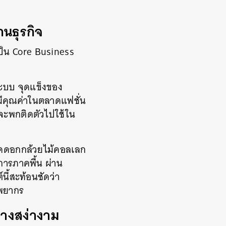
กนธุรกิจ
ป็น Core Business
ระบบ จุดแข็งของ
่มีคุณค่าในตลาดแฟชั่น
อจะพกติดตัวไปใช้ใน
ลัดดอกกล้วยไม้คอลเลก
การภาคพื้น ผ่าน
ี้สะท้อนชัดว่า
ัพยากร
ย่างสง่างาม