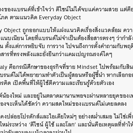
างของแบรนด์ที่เข้าใจว่า ดีไซน์ไม่ได้จบแค่ความสวย แต่คื
SHARE
TWEET
LINE
EMAIL
ริโภค ตามแนวคิด Everyday Object
 Object ถูกออกแบบให้แฝงแนวคิดเรื่องสิ่งแวดล้อม ควา
นบเนียน โดยที่แบรนด์ไม่จำเป็นต้องสื่อสารตรงๆ ว่ากำลังรั
้งาน ตั้งแต่การหยิบจับ การวาง ไปจนถึงการตั้งคำถามกับพฤต
ีสื่อสารที่ทรงพลังและยั่งยืนกว่าแคมเปญรณรงค์ใดๆ
ly คือกรณีศึกษาของธุรกิจที่ขาย Mindset ไปพร้อมกับสินค้า
ี่แบรนด์ไม่ได้พยายามทำตัวเป็นผู้สอนหรือผู้ชี้นำ หากเลือ
รคิด เปิดพื้นที่ให้ผู้ใช้ตีความและเรียนรู้ด้วยตัวเอง
ด์น้องใหม่ และอยู่ในตลาดมานานพอจะผ่านหลายยุคของเท
ื่องจะเห็นได้ชัดว่า ความสดใหม่ของแบรนด์ไม่เคยลดลง
ังคงปล่อยโปรดักส์และไอเดียใหม่ๆ อย่างสม่ำเสมอ ไม่ใช่เพ
่ระหว่าง ‘ดีไซน์ ผู้ใช้ และโลก’ และนั่นคือเหตุผลที่ทำให
ละน่าจับตามองแม้เวลาจะผ่านไป