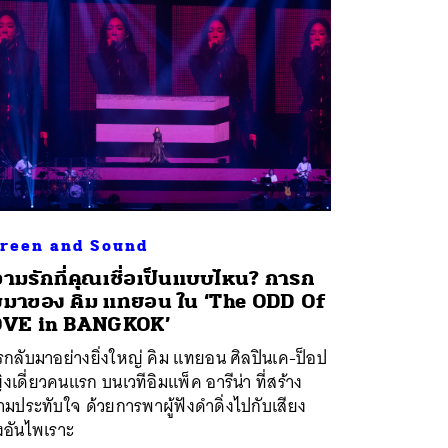
reen and Sound
ามรักที่คุณเชื่อเป็นแบบไหน? การก
บมาของ คิม แทยอน ใน ‘The ODD Of
OVE in BANGKOK’
กลับมาอย่างยิ่งใหญ่ คิม แทยอน ศิลปินเค-ป็อป
งเดี่ยวคนแรก บนเวทีอิมแพ็ค อารีน่า ที่สร้าง
มประทับใจ ด้วยการพาผู้ฟังดำดิ่งไปกับเสียง
งอันไพเราะ