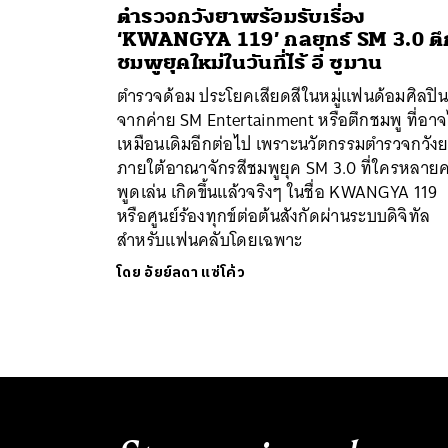
ตำรวจกวังยาพร้อมรับเรื่อง
‘KWANGYA 119’ กลยุทธ์ SM 3.0 ตึ
ชมพูยุคใหม่ในวันที่ไร้ อี ซูมาน
ตำรวจด้อม ประโยคเสียดสีในหมู่แฟนด้อมศิลปิน
จากค่าย SM Entertainment หรือตึกชมพู ที่อาจ
เหมือนเดิมอีกต่อไป เพราะนวัตกรรมตำรวจกวัง
ภายใต้อาณาจักรสีชมพูยุค SM 3.0 ที่ใครหลาย
พูดเล่น เกิดขึ้นแล้วจริงๆ ในชื่อ KWANGYA 119
หรือศูนย์ร้องทุกข์ต่อต้นสังกัดผ่านระบบดิจิทัล
สำหรับแฟนคลับโดยเฉพาะ
โดย
อัยย์ลดา แซ่โค้ว