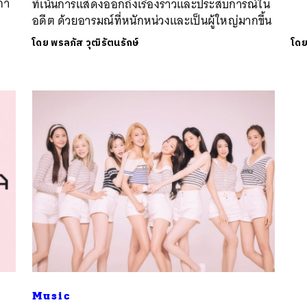
่า
ที่เน้นการแสดงออกถึงเรื่องราวและประสบการณ์ใน
อดีต ด้วยอารมณ์ที่หนักหน่วงและเป็นผู้ใหญ่มากขึ้น
โดย
พรลภัส วุฒิรัตนรักษ์
โด
นหา
SHARE
TWEET
LINE
EMAIL
Music