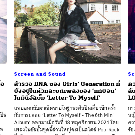
Screen and Sound
Sc
็จ
สำรวจ DNA ของ Girls’ Generation ที่
คว
ยังอยู่ในตัวและบทเพลงของ ‘แทยอน’
ลั
ในมินิอัลบั้ม ‘Letter To Myself’
L
แทยอนกลับมาเฉิดฉายในฐานะศิลปินเดี่ยวอีกครั้ง
การ
ป็น
กับการปล่อย ‘Letter To Myself - The 6th Mini
หญิ
Album’ ออกมาเมื่อวันที่ 18 พฤศจิกายน 2024 โดย
ควา
่อ
เพลงในอัลบั้มชุดนี้ส่วนใหญ่จะเป็นสไตล์ Pop-Rock
ร้อ