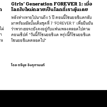
Girls’ Generation FOREVER 1: เมื่อ
ก
โลกใบใหม่กลายเป็นโลกที่เราคุ้นเคย
หลังห่างหายไปนานถึง 5 ปี ตอนนี้โซนยอชิแดกลับ
มาพร้อมอัลบั้มเต็มชุดที่ 7 ‘FOREVER 1’ เพื่อยืนยัน
ไม่
ว่าพวกเธอจะยังคงอยู่กับแฟนเพลงตลอดไปตาม
ยา
คอนเซ็ปต์ “วันนี้ก็โซนยอชิแด พรุ่งนี้ก็โซนยอชิแด
คน
โซนยอชิแดตลอดไป”
โดย
ตรีนุช อิงคุทานนท์