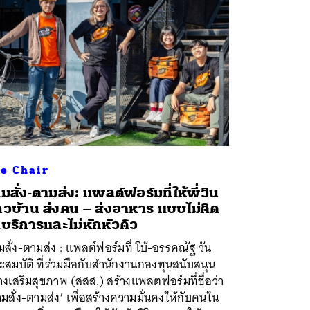
e Chair
มสั่ง-ตามส่ง: แพลต์ฟอร์มที่ให้พี่วิน
วบ้าน ส่งคน – ส่งอาหาร แบบไม่คิด
าบริการและไม่หักหัวคิว
สั่ง-ตามส่ง : แพลต์ฟอร์มที่ โบ้-อรรคณัฐ วัน
สมบัติ ที่ร่วมมือกับสำนักงานกองทุนสนับสนุน
างเสริมสุขภาพ (สสส.) สร้างแพลตฟอร์มที่ชื่อว่า
มสั่ง-ตามส่ง’ เพื่อสร้างความมั่นคงให้กับคนใน