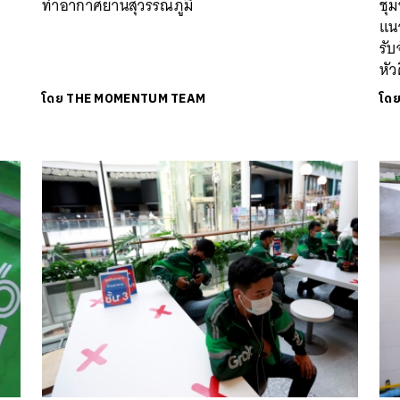
ท่าอากาศยานสุวรรณภูมิ
ชุม
แนว
รับ
หัว
โดย
THE MOMENTUM TEAM
โด