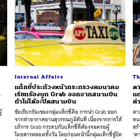
Internal Affairs
Th
แท็กซี่ประท้วงหน้ากระทรวงคมนาคม
ตา
่
เรียกร้องบูท Grab ออกจากสนามบิน
แถ
ถ้าไม่ได้จะปิดสนามบิน
ค่
้
ข้อเรียกร้องของกลุ่มแท็กซี่คือ การนำ Grab ออก
ตาม
จากท่าอากาศยานสุวรรณภูมิทันที เนื่องจากการให้
ทนะ
บริการ Grab กระทบกับแท็กซี่ที่ต้องจอดรอผู้
สร้
โดยสารตลอดทั้งวัน โดยก่อนหน้านี้กลุ่มแท็กซี่ขู่ปิด
‘ตา