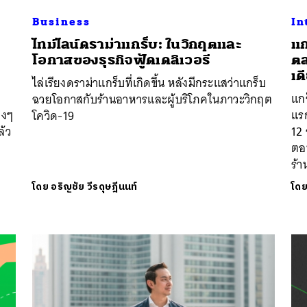
Business
In
ไทม์ไลน์ดราม่าแกร็บ: ในวิกฤตและ
แก
โอกาสของธุรกิจฟู้ดเดลิเวอรี
ตล
นหา
เด
ไล่เรียงดราม่าแกร็บที่เกิดขึ้น หลังมีกระแสว่าแกร็บ
SHARE
TWEET
LINE
EMAIL
แกร
ฉวยโอกาสกับร้านอาหารและผู้บริโภคในภาวะวิกฤต
างๆ
แร
โควิด-19
ล้ว
12 
ตอบ
ร้า
โดย
อริญชัย วีรดุษฎีนนท์
โด