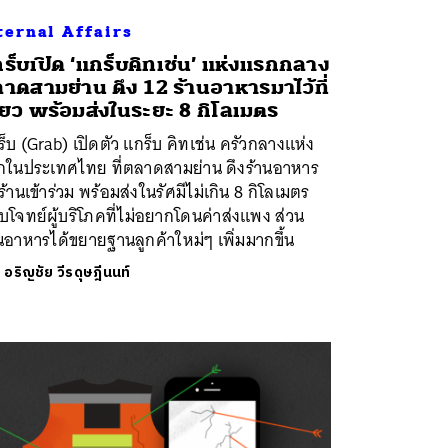
ternal Affairs
ร็บเปิด ‘แกร็บคิทเช่น’ แห่งแรกกลาง
าดสามย่าน ดึง 12 ร้านอาหารมาไว้ที่
ียว พร้อมส่งในระยะ 8 กิโลเมตร
็บ (Grab) เปิดตัว แกร็บ คิทเช่น ครัวกลางแห่ง
กในประเทศไทย ที่ตลาดสามย่าน ดึงร้านอาหาร
ร้านเข้าร่วม พร้อมส่งในรัศมีไม่เกิน 8 กิโลเมตร
โจทย์ผู้บริโภคที่ไม่อยากโดนค่าส่งแพง ส่วน
นอาหารได้ขยายฐานลูกค้าใหม่ๆ เพิ่มมากขึ้น
ย
อริญชัย วีรดุษฎีนนท์