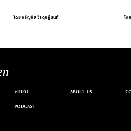
โดย
อริญชัย วีรดุษฎีนนท์
โด
en
VIDEO
ABOUT US
C
PODCAST