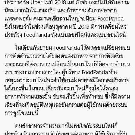
ประกาศซื้อ
Uber
ในปี
2018
แต่
Grab
เองก็ไม่ได้รับความ
นิยมมากนักในมาเลเซีย
และถ้าหากจะสั่งอาหารจาก
แพลตฟอร์ม
คนมาเลเซียส่วนใหญ่จะนิยม
FoodPanda
ซึ่งในพบว่าในช่วงเดือนตุลาคม
ปี
2019
มีการเคลื่อนไหว
ประท้วง
FoodPanda
ทั้งแบบออฟไลน์และแบบออนไลน์
ในเดือนกันยายน
FoodPanda
ได้ทดลองเปลี่ยนระบบ
การคิดคำนวณรายได้ของคนส่งอาหาร
จากการคิดด้วย
ระยะเวลาที่ส่งอาหาร
เปลี่ยนเป็นแบบใหม่ที่คิดจากจำนวน
รอบของการส่งอาหาร
โดยผู้บริหาร
FoodPanda
อ้าง
เหตุผลว่าระบบใหม่จะทำให้คนส่งอาหารมีโอกาสสร้างราย
ได้เยอะขึ้น
ในขณะเดียวกันระบบใหม่ก็จูงใจให้คนส่ง
อาหารทำงานเยอะขึ้น
ขับรถเร็วขึ้นเพื่อทำรอบ
ซึ่งก็มีความ
เสี่ยงที่จะเกิดอุบัติเหตุและอันตรายต่อผู้ใช้ถนนด้วยระบบ
การจูงใจแบบนี้
คนส่งอาหารจำนวนมากไม่พอใจกับระบบใหม่ก็
ประท้วงด้วยการรวมตัวกันหยุดส่งอาหาร
ผู้ใช้บริการก็รับ