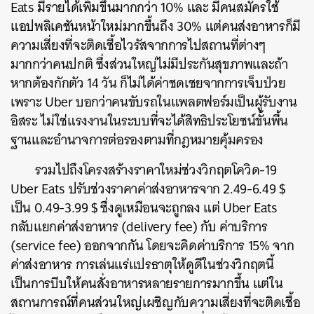
Eats
มีรายได้เพิ่มขึ้นมากกว่า
10%
และ
มีคนสมัครใช้
แอปพลิเคชันหน้าใหม่มากขึ้นถึง
30%
แต่คนส่งอาหารก็มี
ความเสี่ยงที่จะติดเชื้อไวรัสจากการไปสถานที่ต่างๆ
มากกว่าคนปกติ
ซึ่งส่วนใหญ่ไม่มีประกันสุขภาพและถ้า
หากต้องกักตัว
14
วัน
ก็ไม่ได้ค่าชดเชยจากการเจ็บป่วย
เพราะ
Uber
บอกว่าคนขับรถในแพลตฟอร์มเป็นผู้รับงาน
อิสระ
ไม่ใช่แรงงานในระบบที่จะได้สิทธิประโยชน์ขั้นพื้น
ฐานและอำนาจการต่อรองตามที่กฎหมายคุ้มครอง
รวมไปถึงโครงสร้างราคาใหม่ช่วงวิกฤตโควิด
-19
Uber Eats
ปรับช่วงราคาค่าส่งอาหารจาก
2.49-6.49 $
เป็น
0.49-3.99 $
ซึ่งดูเหมือนจะถูกลง
แต่
Uber Eats
กลับแยกค่าส่งอาหาร
(delivery fee)
กับ
ค่าบริการ
(service fee)
ออกจากกัน
โดยจะคิดค่าบริการ
15%
จาก
ค่าส่งอาหาร
การเล่นแร่แปรธาตุให้ดูดีในช่วงวิกฤตนี้
เป็นการบีบให้คนสั่งอาหารหลายรายการมากขึ้น
แต่ใน
สถานการณ์ที่คนส่วนใหญ่เผชิญกับความเสี่ยงที่จะติดเชื้อ