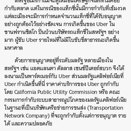
สหรัฐอเมริกาแม้จะดูเหมือนเศรษฐกิจเสรีที่ไม่ค่อย
กำกับตลาด
แต่ในกรณีของแท็กซี่นั้นมีการกำกับที่เข้มงวด
แต่ละเมืองจะมีการกำหนดจำนวนแท็กซี่ที่ได้รับอนุญาต
อย่างถูกต้องไว้อย่างชัดเจน
การเกิดขึ้นของ
Uber
ใน
ซานฟรานซิสโก
ปั่นป่วนบริษัทรถแท็กซี่ในสหรัฐฯ
อย่าง
มาก
ผู้ขับ
Uber
รายใหม่ที่ไม่มีใบขับขี่สาธารณะเกิดขึ้น
มหาศาล
ด้วยการอนุญาตอยู่ที่ระดับมลรัฐ
หลายเมืองใน
สหรัฐฯ
เช่น
แอตแลนตา
ดัลลาส
เซนซ์ปีเตอร์สบวก
จึงได้
ลงนามเป็นพาร์ตเนอร์กับ
Uber
ส่วนมลรัฐแคลิฟอร์เนียที่
Uber
กำเนิดขึ้นที่นี่
ราคาค่าบริการของ
Uber
ถูกกำกับ
โดย
California Public Utility Commission
หรือ
คณะ
กรรมการกำกับระบบสาธารณูปโภคของมลรัฐแคลิฟอร์เนีย
ในฐานะที่เป็นบริษัทเครือข่ายการขนส่ง
(Transportation
Network Company)
ที่จะถูกกำกับตั้งแต่การอนุญาต
ราย
ได้
และความปลอดภัย