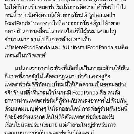
ไม่ได้กับการที่แพลตฟอร์มปรับการคิดรายได้เพื่อทำกำไร
เช่นนี้
ชาวเน็ตจึงตอบโต้ด้วยการโพสต์
‘
รูปลบแอปฯ
FoodPanda’
ออกจากมือถือ
จากการโพสต์รูปได้ขยาย
กลายเป็นการเคลื่อนไหวออนไลน์ที่มีผู้ร่วมแคมเปญ
จำนวนมาก
รวมไปถึงการสร้างแฮชแท็ก
#DeleteFoodPanda
และ
#UninstallFoodPanda
จนติด
เทรนด์ในทวิตเตอร์
แน่นอนว่าการประท้วงที่เกิดขึ้นเป็นการสะท้อนให้เห็น
ถึงการที่ภาครัฐไม่ได้ออกกฎหมายกำกับเศรษฐกิจ
แพลตฟอร์มดิจิทัลแบบใหม่นี้ให้เกิดความเป็นธรรมอย่าง
จริงจัง
แต่สิ่งที่น่าสนใจในกรณี
FoodPanda
คือ
คนสั่ง
อาหารผ่านแพลตฟอร์มก็สู้ร่วมกับคนส่งอาหารไปด้วยกัน
ด้วยแคมเปญต่างๆ
ในโลกออนไลน์
การต่อสู้ร่วมกันเช่นนี้
ก็จะยิ่งสร้างแรงกดดันให้ดิจิตัลแพลตฟอร์มยอมรับ
เงื่อนไขและปรับนโยบาย
แต่คำถามใหญ่สำหรับการ
ออกแบบการกำกับแพลตฟอร์มก็ยังคงอยู่