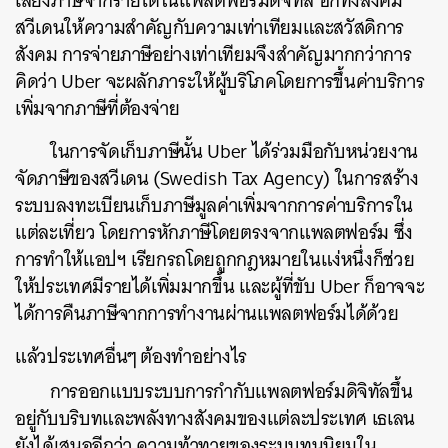
เลี่ยงภาษีจากรายได้ในแพลตฟอร์มดิจิทัล
อีกทั้งสังคม
สวีเดนให้ความสำคัญกับความเท่าเทียมและสวัสดิการ
สังคม
การจ่ายภาษีอย่างเท่าเทียมจึงสำคัญมากกว่าการ
คิดว่า
Uber
จะผลักภาระให้ผู้บริโภคโดยการขึ้นค่าบริการ
เพิ่มจากภาษีที่ต้องจ่าย
ในการจัดเก็บภาษีนั้น
Uber
ได้ร่วมมือกับหน่วยงาน
จัดภาษีของสวีเดน
(Swedish Tax Agency)
ในการสร้าง
ระบบลงทะเบียนเก็บภาษีมูลค่าเพิ่มจากการค่าบริการใน
แต่ละเที่ยว
โดยการหักภาษีโดยตรงจากแพลตฟอร์ม
ซึ่ง
การทำให้แอปฯ
เรียกรถโดยถูกกฎหมายในแง่หนึ่งก็ช่วย
ให้ประเทศมีรายได้เพิ่มมากขึ้น
และผู้ที่ขับ
Uber
ก็อาจจะ
ได้การคืนภาษีจากการทำงานผ่านแพลตฟอร์มได้ด้วย
แล้วประเทศอื่นๆ
ต้องทำอย่างไร
การออกแบบระบบการกำกับแพลตฟอร์มดิจิทัลขึ้น
อยู่กับบริบทและพลังทางสังคมของแต่ละประเทศ
เธเลน
ยังได้เสนออีกว่า
ความท้าทายของระบบทุนนิยมใน