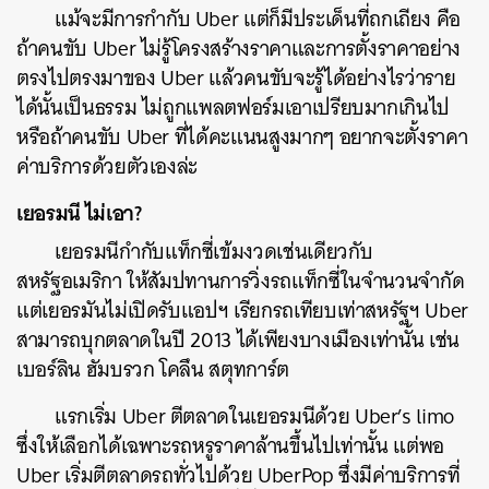
แม้จะมีการกำกับ
Uber
แต่ก็มีประเด็นที่ถกเถียง
คือ
ค้นหา
ถ้าคนขับ
Uber
ไม่รู้โครงสร้างราคาและการตั้งราคาอย่าง
SHARE
TWEET
LINE
EMAIL
ตรงไปตรงมาของ
Uber
แล้วคนขับจะรู้ได้อย่างไรว่าราย
ได้นั้นเป็นธรรม
ไม่ถูกแพลตฟอร์มเอาเปรียบมากเกินไป
หรือถ้าคนขับ
Uber
ที่ได้คะแนนสูงมากๆ
อยากจะตั้งราคา
ค่าบริการด้วยตัวเองล่ะ
เยอรมนี
ไม่เอา
?
เยอรมนีกำกับแท็กซี่เข้มงวดเช่นเดียวกับ
สหรัฐอเมริกา
ให้สัมปทานการวิ่งรถแท็กซี่ในจำนวนจำกัด
แต่เยอรมันไม่เปิดรับแอปฯ
เรียกรถเทียบเท่าสหรัฐฯ
Uber
สามารถบุกตลาดในปี
2013
ได้เพียงบางเมืองเท่านั้น
เช่น
เบอร์ลิน
ฮัมบรวก
โคลึน
สตุทการ์ต
แรกเริ่ม
Uber
ตีตลาดในเยอรมนีด้วย
Uber’s limo
ซึ่งให้เลือกได้เฉพาะรถหรูราคาล้านขึ้นไปเท่านั้น
แต่พอ
Uber
เริ่มตีตลาดรถทั่วไปด้วย
UberPop
ซึ่งมีค่าบริการที่