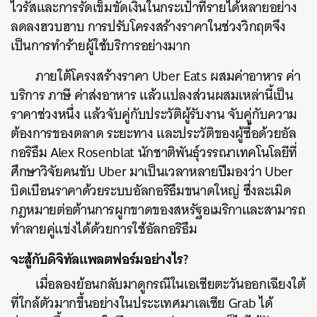
ไวรัสและการรัดเข็มขัดเงินในกระเป๋าที่รายได้หลายอย่าง
ลดลงฮวบฮาบ
การปรับโครงสร้างราคาในช่วงวิกฤตจึง
เป็นการทำร้ายผู้ใช้บริการอย่างมาก
ภายใต้โครงสร้างราคา
Uber Eats
ผสมค่าอาหาร
ค่า
บริการ
ภาษี
ค่าส่งอาหาร
แล้วแปลงส่วนผสมเหล่านี้เป็น
ราคาช่วงหนึ่ง
แล้วจับคู่กับประวัติผู้รับงาน
จับคู่กับความ
ต้องการของตลาด
ระยะทาง
และประวัติของผู้ซื้อด้วยอัล
กอริธึม
Alex Rosenblat
นักชาติพันธ์ุวรรณาเทคโนโลยีที่
ศึกษาวิจัยคนขับ
Uber
มาเป็นเวลาหลายปีมองว่า
Uber
บิดเบือนราคาด้วยระบบอัลกอริธึมขนาดใหญ่
ซึ่งละเมิด
กฎหมายต่อต้านการผูกขาดของสหรัฐอเมริกาและสามารถ
ทำลายคู่แข่งได้ด้วยการใช้อัลกอริธึม
จะสู้กับดิจิทัลแพลตฟอร์มอย่างไร
?
เมื่อลองย้อนกลับมาดูกรณีในเอเชียตะวันออกเฉียงใต้
ที่ใกล้ตัวมากขึ้นอย่างในประะเทศมาเลเซีย
Grab
ได้