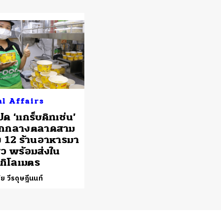
al Affairs
ิด ‘แกร็บคิทเช่น’
รกกลางตลาดสาม
ึง 12 ร้านอาหารมา
ดียว พร้อมส่งใน
 กิโลเมตร
ย วีรดุษฎีนนท์