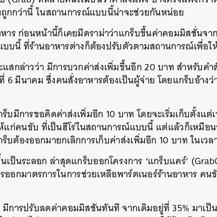
ส่งถูกกว่านี้ ในสถานการณ์แบบนี้น่าจะช่วยกันหน่อย
าร ก่อนหน้านี้ก็เคยมีดราม่าว่าแกร็บขึ้นค่าคอมมิสชั่นจ
นี้ ที่ร้านอาหารต่างก็ต้องปรับตัวตามสถานการณ์เพื่อให้
แสกล่าวว่า มีการบวกค่าส่งเพิ่มขึ้นอีก 20 บาท สำหรับคำสั่
นที่ 6 มีนาคม ซึ่งคนสั่งอาหารต้องเป็นผู้จ่าย โดยแกร็บอ้างว
กร็บมีการขอคิดค่าส่งเพิ่มอีก 10 บาท โดยจะเริ่มเก็บตั้งแต่
ห้แก่คนขับ ที่เป็นฮีโร่ในสถานการณ์แบบนี้ แต่แล้วก็เหมือ
นหา
กร็บต้องออกมายกเลิกการเก็บค่าส่งเพิ่มอีก 10 บาท ในเวล
SHARE
TWEET
LINE
EMAIL
ขึ้นเป็นระลอก ล่าสุดแกร็บออกโครงการ ‘แกร็บแคร์’ (Gra
การออกมาตรการในการช่วยเหลือพาร์ตเนอร์ร้านอาหาร คนข
มีการปรับลดค่าคอมมิสชันทันที จากเดิมอยู่ที่ 35% มาเป