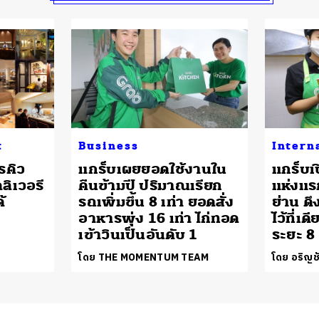
t
Business
Intern
รคิว
แกร็บเผยยอดใช้งานใน
แกร็บเป
ลิเวอรี
คืนข้ามปี ปริมาณเรียก
แห่งแ
้
รถเพิ่มขึ้น 8 เท่า ยอดสั่ง
ย่าน ด
อาหารพุ่ง 16 เท่า ไก่ทอด
ไว้ที่เ
เข้าวินเป็นอันดับ 1
ระยะ 8
โดย THE MOMENTUM TEAM
โดย อริญชั