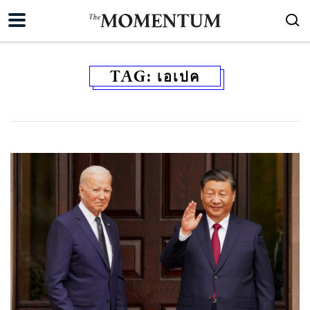
TAG:
เอเปค