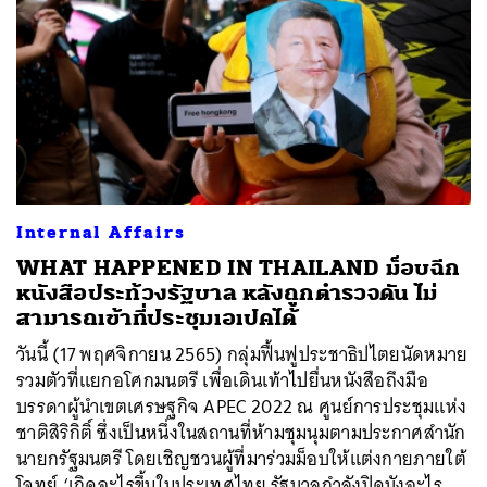
Internal Affairs
WHAT HAPPENED IN THAILAND ม็อบฉีก
หนังสือประท้วงรัฐบาล หลังถูกตำรวจดัน ไม่
สามารถเข้าที่ประชุมเอเปคได้
วันนี้ (17 พฤศจิกายน 2565) กลุ่มฟื้นฟูประชาธิปไตยนัดหมาย
รวมตัวที่แยกอโศกมนตรี เพื่อเดินเท้าไปยื่นหนังสือถึงมือ
บรรดาผู้นำเขตเศรษฐกิจ APEC 2022 ณ ศูนย์การประชุมแห่ง
ชาติสิริกิติ์ ซึ่งเป็นหนึ่งในสถานที่ห้ามชุมนุมตามประกาศสำนัก
นายกรัฐมนตรี โดยเชิญชวนผู้ที่มาร่วมม็อบให้แต่งกายภายใต้
โจทย์ ‘เกิดอะไรขึ้นในประเทศไทย รัฐบาลกำลังปิดบังอะไร