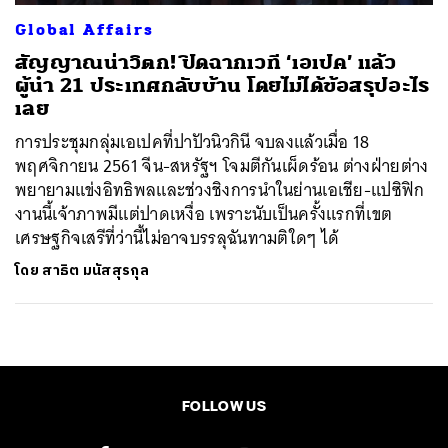
Global Affairs
สัญญาณน่าวิตก! ปิดฉากเวที ‘เอเปค’ แล้ว
ผู้นำ 21 ประเทศกลับบ้าน โดยไม่ได้ข้อสรุปอะไร
เลย
การประชุมกลุ่มเอเปคที่ปาปัวนิวกินี จบลงแล้วเมื่อ 18
พฤศจิกายน 2561 จีน-สหรัฐฯ โจมตีกันเผ็ดร้อน ต่างฝ่ายต่าง
พยายามแข่งอิทธิพลและช่วงชิงการนำในย่านเอเชีย-แปซิฟิก
งานนี้เจ้าภาพมีแต่ปาดเหงื่อ เพราะนับเป็นครั้งแรกที่เขต
เศรษฐกิจเสรีที่ว่านี้ไม่อาจบรรลุฉันทามติใดๆ ได้
โดย
สาธิต มนัสสุรกุล
FOLLOW US