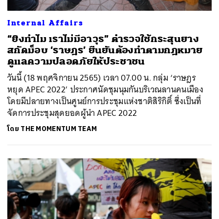
ค้นหา
Internal Affairs
SHARE
TWEET
LINE
EMAIL
“ยิงทำไม เราไม่มีอาวุธ” ตำรวจใช้กระสุนยาง
สกัดม็อบ ‘ราษฎร’ ยืนยันต้องทำตามกฎหมาย
ดูแลความปลอดภัยให้ประชาชน
วันนี้ (18 พฤศจิกายน 2565) เวลา 07.00 น. กลุ่ม ‘ราษฎร
หยุด APEC 2022’ ประกาศนัดชุมนุมกันบริเวณลานคนเมือง
โดยมีปลายทางเป็นศูนย์การประชุมแห่งชาติสิริกิติ์ ซึ่งเป็นที่
จัดการประชุมสุดยอดผู้นำ APEC 2022
โดย
THE MOMENTUM TEAM