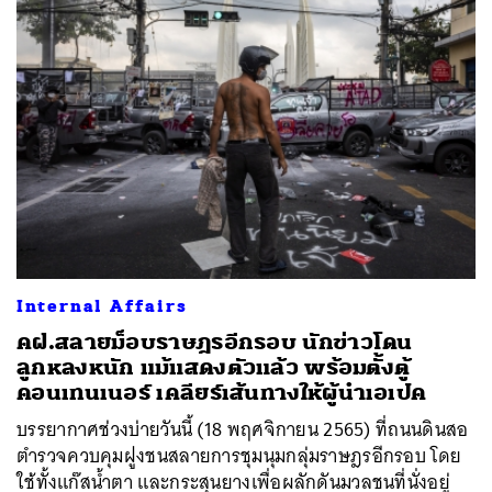
Internal Affairs
คฝ.สลายม็อบราษฎรอีกรอบ นักข่าวโดน
ลูกหลงหนัก แม้แสดงตัวแล้ว พร้อมตั้งตู้
คอนเทนเนอร์ เคลียร์เส้นทางให้ผู้นำเอเปค
บรรยากาศช่วงบ่ายวันนี้ (18 พฤศจิกายน 2565) ที่ถนนดินสอ
ตำรวจควบคุมฝูงชนสลายการชุมนุมกลุ่มราษฎรอีกรอบ โดย
ใช้ทั้งแก๊สน้ำตา และกระสุนยางเพื่อผลักดันมวลชนที่นั่งอยู่