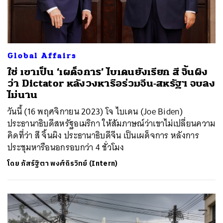
Global Affairs
ใช่ เขาเป็น ‘เผด็จการ’ ไบเดนยังเรียก สี จิ้นผิง
ว่า Dictator หลังวงหารือร่วมจีน-สหรัฐฯ จบลง
ไม่นาน
วันนี้ (16 พฤศจิกายน 2023) โจ ไบเดน (Joe Biden)
ประธานาธิบดีสหรัฐอเมริกา ให้สัมภาษณ์ว่าเขาไม่เปลี่ยนความ
คิดที่ว่า สี จิ้นผิง ประธานาธิบดีจีน เป็นเผด็จการ หลังการ
ประชุมหารือนอกรอบกว่า 4 ชั่วโมง
โดย
ภัสร์ฐิตา พงศ์ถิรวิทย์ (Intern)