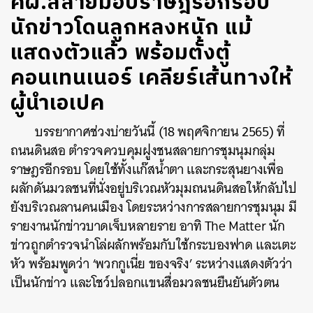
คฝ.สลายม็อบราษฎรอีกรอบ
นักข่าวโดนลูกหลงหนัก แม้
แสดงตัวแล้ว พร้อมตั้งตู้
คอนเทนเนอร์ เคลียร์เส้นทางให้
ผู้นำเอเปค
บรรยากาศช่วงบ่ายวันนี้ (18 พฤศจิกายน 2565) ที่
ถนนดินสอ ตำรวจควบคุมฝูงชนสลายการชุมนุมกลุ่ม
ราษฎรอีกรอบ โดยใช้ทั้งแก๊สน้ำตา และกระสุนยางเพื่อ
ผลักดันมวลชนที่นั่งอยู่บริเวณหัวมุมถนนดินสอให้กลับไป
ยังบริเวณลานคนเมือง โดยระหว่างการสลายการชุมนุม มี
รายงานนักข่าวบาดเจ็บหลายราย อาทิ The Matter นัก
ข่าวถูกตำรวจนำโล่ผลักพร้อมกับใช้กระบองฟาด และเตะ
หัว พร้อมพูดว่า ‘พวกกูเนี่ย ของจริง’ ระหว่างแสดงตัวว่า
เป็นนักข่าว และโชว์ปลอกแขนสื่อมวลชนยืนยันตัวตน