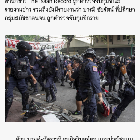
สำนักข่าว The Isaan Record ถูกตำรวจจับกุมขณะ
รายงานข่าว รวมถึงยังมีรายงานว่า บารมี ชัยรัตน์ ที่ปรึกษา
กลุ่มสมัชชาคนจน ถูกตำรวจจับกุมอีกราย
ค้นหา
SHARE
TWEET
LINE
EMAIL
ด้าน มายด์-ภัสราวลี ธนกิจวิบูลย์ผล แกนนำผู้ชุมนุม