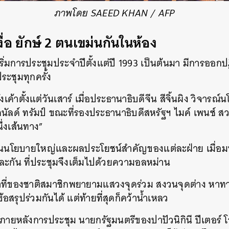
ภาพโดย SAEED KHAN / AFP
SHARE
TWEET
LINE
EMAIL
่อ ยักษ์ 2 ตนเขม่นกันในห้อง
คเริ่มการประชุมประจำปีตั้งแต่ปี 1993 เป็นต้นมา มีการออ
ระชุมทุกครั้ง
เค้าตั้งแต่วันเสาร์ เมื่อประธานาธิบดีจีน สีจิ้นผิง วิจารณ
นัลด์ ทรัมป์ ขณะที่รองประธานาธิบดีสหรัฐฯ ไมค์ เพนซ์ ส
่งเส้นทาง”
อเป็นนโยบายใหญ่และผลประโยชน์สำคัญของแต่ละฝ่าย เมื่อม
และกัน ที่ประชุมจึงเต็มไปด้วยความอลหม่าน
าที่ของชาติสมาชิกพยายามแสวงจุดร่วม สงวนจุดต่าง หาทา
สรุปร่วมกันได้ แต่ท้ายที่สุดก็คว้าน้ำเหลว
ายหลังการประชุม นายกรัฐมนตรีของปาปัวนิกินี ปีเตอร์ โอ’