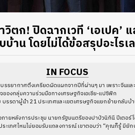
ิตก! ปิดฉากเวที ‘เอเปค’ แล
บ้าน โดยไม่ได้ข้อสรุปอะไรเ
IN FOCUS
้ มีบรรยากาศตึงเครียดผิดแผกจากปีที่ผ่านๆ มา เพราะจีนและ
ัวใจของกลุ่มความร่วมมือทางเศรษฐกิจเอเชีย-แปซิฟิก
 บรรดาผู้นำ 21 ประเทศและเขตเศรษฐกิจแยกย้ายกลับบ้า
ภายหลังการประชุม นายกรัฐมนตรีของปาปัวนิกินี ปีเตอร์ โอ’
ประเทศไหนไม่ยอมรับแถลงการณ์ เขาตอบว่า “คุณก็รู้ มียักษ