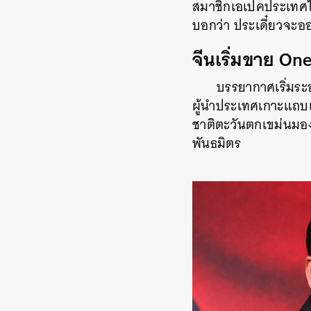
สมาชิกเอเปคประเทศไหน
บอกว่า ประเดี๋ยวจ
จีนเริ่มขาย On
บรรยากาศเริ่มระอ
ผู้นำประเทศเกาะแถบแ
ชาติตะวันตกเขม่นมอง
พันธมิตร