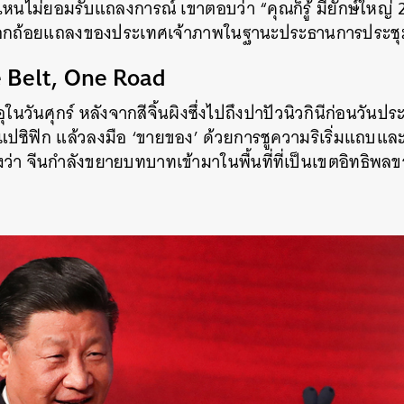
ไม่ยอมรับแถลงการณ์ เขาตอบว่า “คุณก็รู้ มียักษ์ใหญ่ 2
ะออกถ้อยแถลงของประเทศเจ้าภาพในฐานะประธานการประช
e Belt, One Road
ุในวันศุกร์ หลังจากสีจิ้นผิงซึ่งไปถึงปาปัวนิวกินีก่อนวัน
ปซิฟิก แล้วลงมือ ‘ขายของ’ ด้วยการชูความริเริ่มแถบและ
ว่า จีนกำลังขยายบทบาทเข้ามาในพื้นที่ที่เป็นเขตอิทธิพล