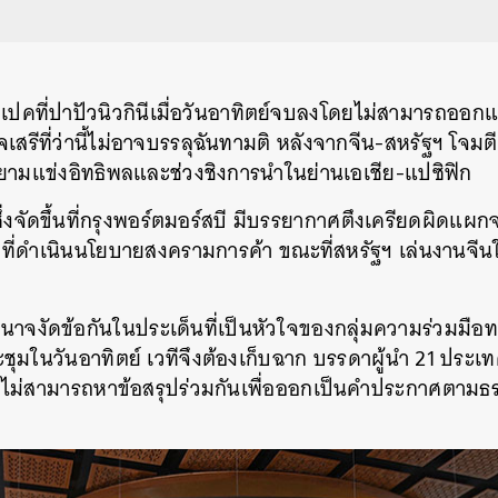
เปคที่ปาปัวนิวกินีเมื่อวันอาทิตย์จบลงโดยไม่สามารถออกแ
จเสรีที่ว่านี้ไม่อาจบรรลุฉันทามติ หลังจากจีน-สหรัฐฯ โจมต
ายามแข่งอิทธิพลและช่วงชิงการนำในย่านเอเชีย-แปซิฟิก
ซึ่งจัดขึ้นที่กรุงพอร์ตมอร์สบี มีบรรยากาศตึงเครียดผิดแผก
 ที่ดำเนินนโยบายสงครามการค้า ขณะที่สหรัฐฯ เล่นงานจีนใ
นาจงัดข้อกันในประเด็นที่เป็นหัวใจของกลุ่มความร่วมมือ
ุมในวันอาทิตย์ เวทีจึงต้องเก็บฉาก บรรดาผู้นำ 21 ประ
ไม่สามารถหาข้อสรุปร่วมกันเพื่อออกเป็นคำประกาศตามธร