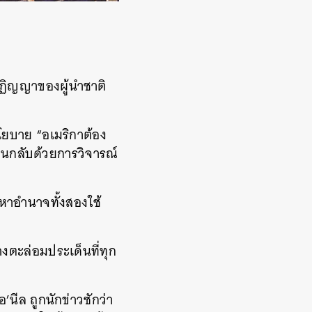
กปฏิญญาของผู้นำชาติ
์นโยบาย “อเมริกาต้อง
วนกลับด้วยการวิจารณ์
หาอำนาจทั้งสองใช้
งตะล่อมประเด็นที่ทุก
นีล ถูกนักข่าวซักว่า