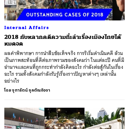
Internal Affairs
2018 กับหลากคดีความที่เล่าเรื่องเมืองไทยได้
หมดจด
ผลคำพิพากษา การนำสืบข้อเท็จจริง การริเริ่มดำเนินคดี ล้วน
เป็นภาพสะท้อนที่ดีต่อภาพรวมของสังคมว่า ในแต่ละปี คนที่มี
อำนาจและคนที่ถูกกระทำกำลังคิดอะไร กำลังต่อสู้กันในเรื่อง
อะไร รวมทั้งสังคมกำลังรับรู้เรื่องราวปัญหาต่างๆ เหล่านั้น
อย่างไร
โดย
จุฑารัตน์ กุลตัณกิจจา