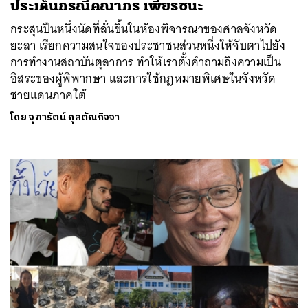
ประเด็นกรณีคณากร เพียรชนะ
กระสุนปืนหนึ่งนัดที่ลั่นขึ้นในห้องพิจารณาของศาลจังหวัด
ยะลา เรียกความสนใจของประชาชนส่วนหนึ่งให้จับตาไปยัง
การทำงานสถาบันตุลาการ ทำให้เราตั้งคำถามถึงความเป็น
อิสระของผู้พิพากษา และการใช้กฎหมายพิเศษในจังหวัด
ชายแดนภาคใต้
โดย
จุฑารัตน์ กุลตัณกิจจา