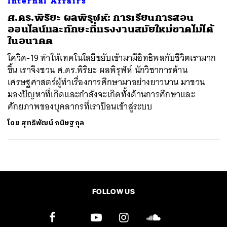
Internal Affairs
ศ.ดร.พิริยะ ผลพิรุฬห์: การเรียนการสอน
ออนไลน์และทักษะที่แรงงานสมัยใหม่ขาดไม่ได้
ในอนาคต
โควิด-19 ทำให้เทคโนโลยีขยับเข้ามามีอิทธิพลกับชีวิตเรามาก
ขึ้น เราจึงชวน ศ.ดร.พิริยะ ผลพิรุฬห์ นักวิชาการด้าน
เศรษฐศาสตร์ผู้ทำเรื่องการศึกษามาอย่างยาวนาน มาชวน
มองปัญหาที่เกิดและกำลังจะเกิดทั้งด้านการศึกษาและ
ศักยภาพของบุคลากรที่เราป้อนเข้าสู่ระบบ
โดย
สุทธิพัฒน์ กนิษฐกุล
FOLLOW US