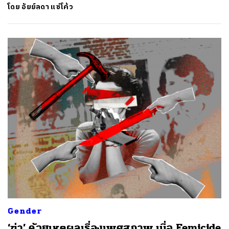
SHARE
TWEET
LINE
EMAIL
โดย
อัยย์ลดา แซ่โค้ว
Gender
‘ฆ่า’ ด้วยเหตุผลเรื่องเพศสภาพ เมื่อ Femicide