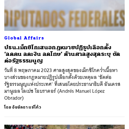
Global Affairs
ปธน.เม็กซิโกเสนอกฎหมายปฏิรูปเลือกตั้ง
‘ลดคน ลดเงิน ลดโทษ’ ด้านศาลสูงสุดระบุ ขัด
ต่อรัฐธรรมนูญ
วันที่ 8 พฤษภาคม 2023 ศาลสูงสุดของเม็กซิโกคว่ำเนื้อหา
บางส่วนของกฎหมายปฏิรูปเลือกตั้งด้วยเหตุผล ‘ขัดต่อ
รัฐธรรมนูญแห่งประเทศ’ ที่เสนอโดยประธานาธิบดี อันเดรส
มานูเอล โลเปซ โอบราดอร์ (Andrés Manuel López
Obrador)
โดย
อัยย์ลดา แซ่โค้ว