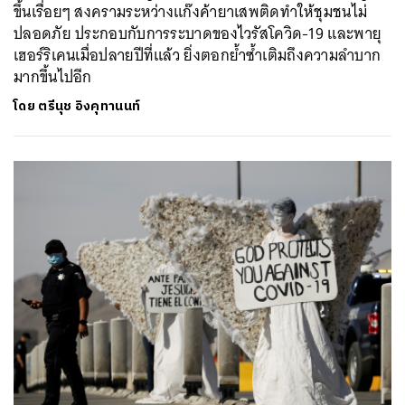
ขึ้นเรื่อยๆ สงครามระหว่างแก๊งค้ายาเสพติดทำให้ชุมชนไม่
ปลอดภัย ประกอบกับการระบาดของไวรัสโควิด-19 และพายุ
เฮอร์ริเคนเมื่อปลายปีที่แล้ว ยิ่งตอกย้ำซ้ำเติมถึงความลำบาก
มากขึ้นไปอีก
โดย
ตรีนุช อิงคุทานนท์