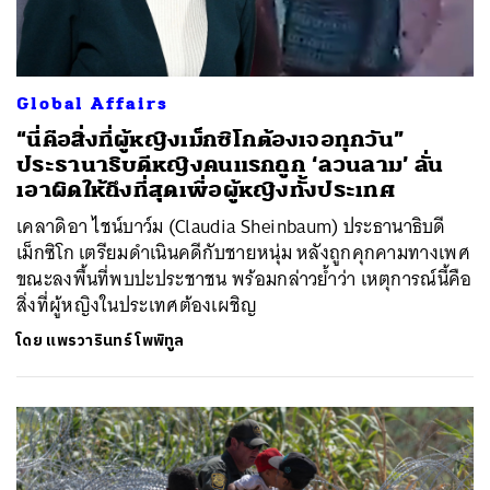
Global Affairs
“นี่คือสิ่งที่ผู้หญิงเม็กซิโกต้องเจอทุกวัน”
ประธานาธิบดีหญิงคนแรกถูก ‘ลวนลาม’ ลั่น
เอาผิดให้ถึงที่สุดเพื่อผู้หญิงทั้งประเทศ
เคลาดิอา ไชน์บาว์ม (Claudia Sheinbaum) ประธานาธิบดี
เม็กซิโก เตรียมดำเนินคดีกับชายหนุ่ม หลังถูกคุกคามทางเพศ
ขณะลงพื้นที่พบปะประชาชน พร้อมกล่าวย้ำว่า เหตุการณ์นี้คือ
สิ่งที่ผู้หญิงในประเทศต้องเผชิญ
โดย
แพรวารินทร์ โพพิทูล