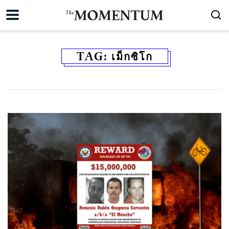
TAG:
เม็กซิโก