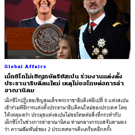
Global Affairs
เม็กซิโกไม่เชิญกษัตริย์สเปน ร่วมงานแต่งตั้ง
ประธานาธิบดีคนใหม่ เหตุไม่ขอโทษต่อการล่า
อาณานิคม
เม็กซิโกปฏิเสธเชิญสมเด็จพระราชาธิบดีเฟลิเปที่ 6 แห่งสเปน
เข้าร่วมพิธีการแต่งตั้งประธานาธิบดีคนใหม่ของประเทศ โดย
ให้เหตุผลว่า ประมุขแห่งสเปนไม่ขอโทษต่อสิ่งที่กระทำกับ
เม็กซิโกในช่วงการล่าอาณานิคม ท่ามกลางกระแสจับตามอง
ว่า ความสัมพันธ์ของ 2 ประเทศอาจตึงเครียดอีกครั้ง
ค้นหา