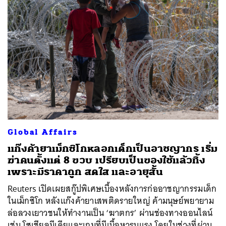
Global Affairs
แก๊งค้ายาเม็กซิโกหลอกเด็กเป็นอาชญากร เริ่ม
ฆ่าคนตั้งแต่ 8 ขวบ เปรียบเป็นของใช้แล้วทิ้ง
เพราะมีราคาถูก สดใส และอายุสั้น
Reuters เปิดเผยสกู๊ปพิเศษเบื้องหลังการก่ออาชญากรรมเด็ก
ในเม็กซิโก หลังแก๊งค้ายาเสพติดรายใหญ่ ค้ามนุษย์พยายาม
ล่อลวงเยาวชนให้ทำงานเป็น ‘ฆาตกร’ ผ่านช่องทางออนไลน์
เช่น โซเชียลมีเดียและเกมที่มีเนื้อหารุนแรง โดยในช่วงที่ผ่าน