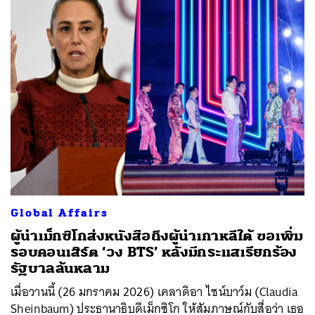
Global Affairs
ผู้นำเม็กซิโกส่งหนังสือถึงผู้นำเกาหลีใต้ ขอเพิ่ม
รอบคอนเสิร์ต ‘วง BTS’ หลังมีกระแสเรียกร้อง
รัฐบาลล้นหลาม
เมื่อวานนี้ (26 มกราคม 2026) เคลาดิอา ไชน์บาว์ม (Claudia
Sheinbaum) ประธานาธิบดีเม็กซิโก ให้สัมภาษณ์กับสื่อว่า เธอ