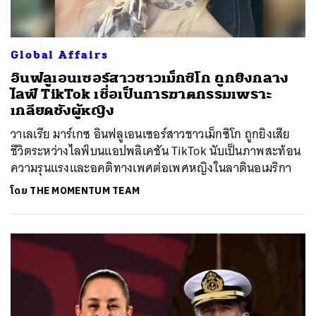
Global Affairs
อินฟลูเอนเซอร์สาวชาวเม็กซิโก ถูกยิงกลาง
ไลฟ์ TikTok เชื่อเป็นการฆาตกรรมเพราะ
เกลียดชังผู้หญิง
วาเลเรีย มาร์เกซ อินฟลูเอนเซอร์สาวชาวเม็กซิโก ถูกยิงเสีย
ชีวิตระหว่างไลฟ์บนแอปพลิเคชัน TikTok นับเป็นภาพสะท้อน
ความรุนแรงและอคติทางเพศต่อเพศหญิงในลาตินอเมริกา
โดย
THE MOMENTUM TEAM