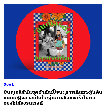
Book
ซินญอริต้าในชุดผ้ากันเปื้อน: การเดินทางในดิน
แดนหญิงสาวเป็นใหญ่ที่การหิ้วตะกร้าไปซื้อ
ของไม่ต้องรณรงค์