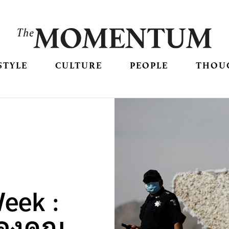
STYLE
CULTURE
PEOPLE
THOU
eek :
้องคุณ