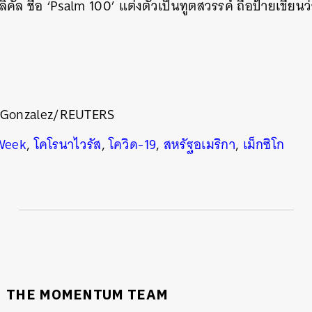
คัล ชื่อ
‘Psalm 100’
แต่งตัวเป็นทูตสวรรค์ ถือป้ายเขียนว
 Gonzalez/
REUTERS
 Week
,
โคโรนาไวรัส
,
โควิด-19
,
สหรัฐอเมริกา
,
เม็กซิโก
THE MOMENTUM TEAM
นหา