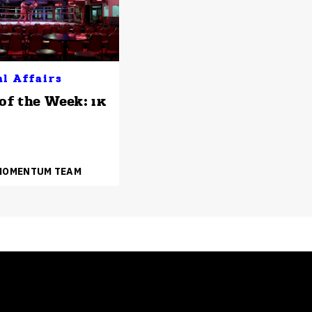
al Affairs
of the Week: เห
 MOMENTUM TEAM