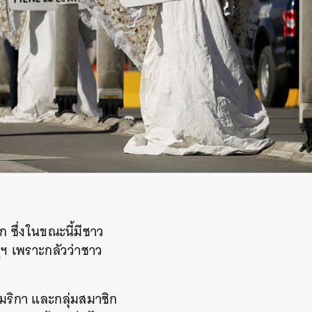
โก
ซึ่งในขณะนี้มี
ชาว
ฐฯ
เพราะกลัวว่าชาว
มริกา และกลุ่มสมาชิก