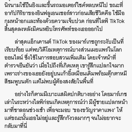
นิรนามใช้ปืนยิงและขึ้นรถมอเตอร์ไซค์หลบหนีไป ขณะที่
อากัปกิริยาของอินฟลูเอนเซอร์สาวก่อนเสียชีวิตคือ ใช้มือ
กุมหน้าอกและท้องด้วยความเจ็บปวด ก่อนที่ไลฟ์ TikTok
สิ้นสุดลงหลังมีคนหยิบโทรศัพท์ของเธอออกไป
ล่าสุดแอ็กเคานต์ TikTok ของมาร์เกซถูกระงับเป็นที่
เรียบร้อย แต่พบวิดีโอเหตุการณ์บางส่วนเผยแพร่ในโลก
ออนไลน์ ซึ่งใช้ในการสอบสวนเพิ่มเติม โดยเจ้าหน้าที่
ตำรวจยืนยันว่า เมื่อไปถึงที่เกิดเหตุ เขารู้สึกแปลกใจมาก
เพราะร่างของเธอยังอยู่บนเก้าอี้เหมือนเดิมพร้อมตุ๊กตาหมี
สีชมพูบนตัก แต่ไม่พบผู้ต้องสงสัยในพื้นที่
อย่างไรก็ตามมีเบาะแสผิดปกติบางอย่าง โดยมาร์เกซ
เล่าในระหว่างไลฟ์ก่อนเกิดเหตุการณ์ว่า มีผู้ชายแปลกหน้า
มาที่ซาลอนช่วงเช้า เพื่อจะมอบ ‘ของขวัญราคาแพง’ ให้
แต่ขณะนั้นเธอไม่อยู่และรู้สึกกังวลมากๆ จนไม่อยากจะ
กลับมาที่นี่