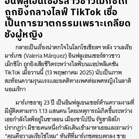
อินฟลูเอนเซอร์สาวชาวเม็กซิโก
ถูกยิงกลางไลฟ์ TikTok เชื่อ
เป็นการฆาตกรรมเพราะเกลียด
ชังผู้หญิง
กลายเป็นเรื่องน่าตกใจในโลกโซเชียลฯ หลัง วาเลเรีย
มาร์เกซ (
Valeria Márquez) อินฟลูเอนเซอร์สาวชาว
เม็กซิโก ถูกยิงเสียชีวิตระหว่างไลฟ์บนแอปพลิเคชัน
TikTok เมื่อวานนี้ (13 พฤษภาคม 2025) นับเป็นภาพ
สะท้อนความรุนแรงและอคติทางเพศต่อเพศหญิงในลาติ
นอเมริกา
มาร์เกซอายุ 23 ปี เป็นอินฟลูเอนเซอร์ด้านความงามที่
มีผู้ติดตามราว 1.13 แสนคน โดยเหตุการณ์เกิดขึ้นระหว่าง
เธอกำลังไลฟ์อยู่ในซาลอน เมืองซาโปปัน รัฐฮาลิสโก
ปรากฏว่า มีชายคนหนึ่งกำลังเดินเข้ามาหาเธอและถามว่า
“คุณคือวาเลเรียใช่ไหม” ทันทีที่มาร์เกซตอบตกลง ชาย