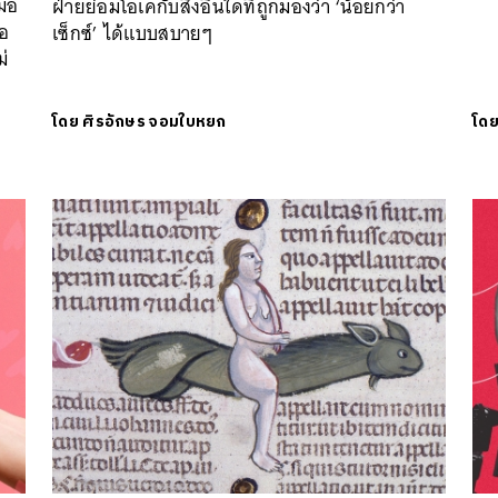
มือ
ฝ่ายย่อมโอเคกับสิ่งอื่นใดที่ถูกมองว่า ‘น้อยกว่า
อ
เซ็กซ์’ ได้แบบสบายๆ
่
โดย
ศิรอักษร จอมใบหยก
โด