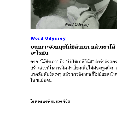
Word Odyssey
บนเกาะอังกฤษไม่มีสำเภา แล้วเขาโล้
อะไรกัน
จาก “โล้สำเภา” ถึง “รับใช้เทพีวีนัส” ถ้าว่าด้วยค
สร้างสรรค์ในการคิดคำเลี่ยงเพื่อไม่ต้องพูดถึงกา
เพศสัมพันธ์ตรงๆ แล้ว ชาวอังกฤษก็ไม่น้อยหน้า
ไทยแน่นอน
โดย
อธิพงษ์ อมรวงศ์ปีติ