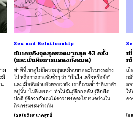
Sex and Relationship
Se
ฉันเคยถึงจุดสุดยอดมากสุด 43 ครั้ง
เม
(และนั่นคือการแสดงทั้งหมด)
เซ
วาม
ท่าทีที่เขาดูไม่มีความสุขเหมือนขาดอะไรบางอย่าง
เมื
รมี
ไป หรือการถามฉันซ้ำๆ ว่า “เป็นไง เสร็จหรือยัง”
กลั
คน
และเมื่อฉันส่ายหัวตอบว่ายัง เขาก็ถามซ้ำว่าที่เขาทำ
สอบ
อยู่นั้น “ไม่ดีเหรอ?” ทำให้ฉันรู้สึกกดดัน รู้สึกผิด
ให้
ปกติ รู้สึกว่าตัวเองไม่อาจบรรลุอะไรบางอย่างใน
คว
กิจกรรมระหว่างกัน
โดย
โชติรส นาคสุทธิ์
โด