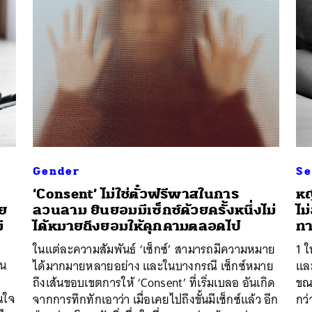
Gender
Se
‘Consent’ ไม่ใช่ตั๋วฟรีพาสในการ
หญ
วย
ลวนลาม ยินยอมมีเซ็กซ์ด้วยครั้งหนึ่งไม่
ไม
ี
ได้หมายถึงยอมให้คุกคามตลอดไป
ทา
ในแต่ละความสัมพันธ์ ‘เซ็กซ์’ สามารถมีความหมาย
1 ใ
รน
ได้มากมายหลายอย่าง และในบางกรณี เซ็กซ์หมาย
และ
ถึงเส้นขอบเขตการให้ ‘Consent’ ที่เริ่มเบลอ อันเกิด
ขณะ
่นใจ
จากการทึกทักเอาว่า เมื่อเคยไปถึงขั้นมีเซ็กซ์แล้ว อีก
กว่