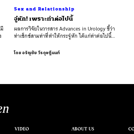
Sex and Relationship
​จู๋หัก! เพราะท่าต่อไปนี้
มี
ผลการวิจัยในวารสาร Advances in Urology ชี้ว่า
ง
ท่าเซ็กซ์สามท่าที่ทำให้กระจู๋หัก ได้แก่ท่าต่อไปนี้...
โดย
อริญชัย วีรดุษฎีนนท์
en
VIDEO
ABOUT US
C