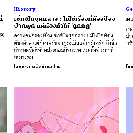
History
Ge
ี่
เซ็กซ์ในยุคกลาง : ไม่ใช่เรื่องที่ต้องป้อง
คว
ปากพูด แต่ต้องทำให้ ‘ถูกกฎ’
คนท
ธี
ความสนุกของเรื่องเซ็กซ์ในยุคกลาง แม้ไม่ใช่เรื่อง
ปาก
่
ต้องห้าม แต่ก็มาพร้อมกฎระเบียบที่เคร่งครัด ถึงขั้น
‘เซ็
กำหนดวันที่ห้ามประกอบกิจกรรม รวมทั้งท่วงท่าที่
นหา
เหมาะสม
SHARE
TWEET
LINE
EMAIL
โดย
ธัญภรณ์ ลีกำเนิดไทย
โด