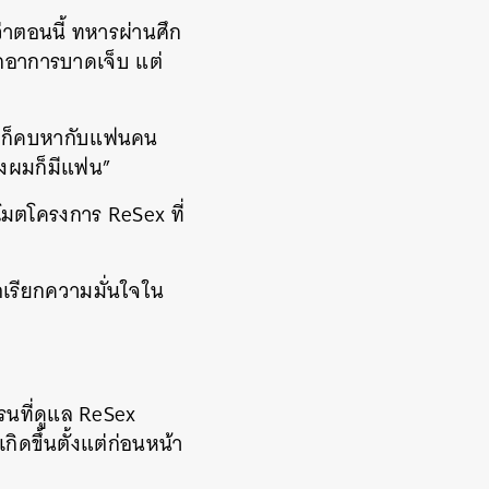
ว่าตอนนี้ ทหารผ่านศึก
จากอาการบาดเจ็บ แต่
ผมก็คบหากับแฟนคน
องผมก็มีแฟน”
รโมตโครงการ ReSex ที่
เรียกความมั่นใจใน
ครนที่ดูแล ReSex
กิดขึ้นตั้งแต่ก่อนหน้า