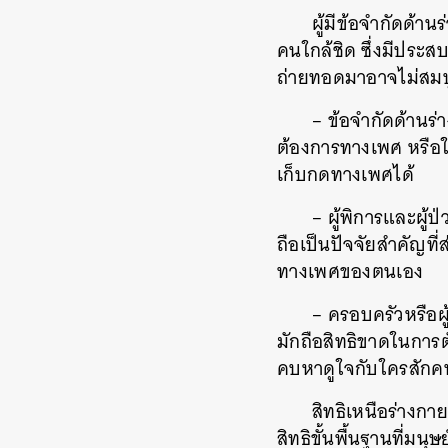
ผู้มีข้อจำกัดด้
คนใกล้ชิด ซึ่งมีประส
ถ่ายทอดมาอาจไม่สมบูร
– ข้อจำกัดด้านร่
ต้องการทางเพศ หรือใ
เก็บกดทางเพศได้
– ผู้พิการและผู้ป
ถือเป็นปัจจัยสำคัญท
ทางเพศของตนเอง
– ครอบครัวหรือผู้
มักถือสิทธิขาดในการต
คบหาดูใจกับใครสักคน
สิทธิเหนือร่างก
สิทธิขั้นพื้นฐานที่ม