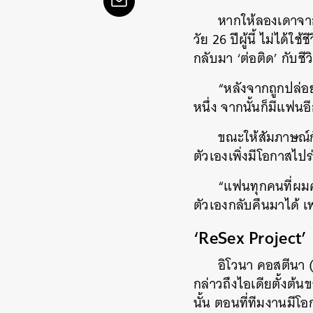
หากให้ลองเดาจากเ
วัย 26 ปีผู้นี้ ไม่ได
กลับมา ‘ต่อติด’ กับชี
“หลังจากถูกปล่
หนึ่ง จากนั้นก็มีแฟ
ขณะให้สัมภาษณ์กั
ตัวเองเพิ่งมีโอกาสไป
“แฟนทุกคนที่ผม
ตัวเองกลับคืนมาได้ เ
‘ReSex Project’
อิโวนา คอสตีนา (
กล่าวถึงไอเดียตั้งต้น
นั้น ตอนที่ทีมงานมีโ