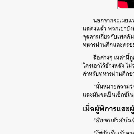
นอกจากจะเผยแพร่
แสดงแล้ว พวกเขายังต
จุลสารเกี่ยวกับเพศสั
ทหารผ่านศึกและครอบ
สื่อต่างๆ เหล่าน
ใครเอาไว้ข้างหลัง ไ
สำหรับทหารผ่านศึกอาย
“นั่นหมายความว่
และมันจะเป็นเซ็กซ์ใ
เมื่อผู้พิการและผ
“
พิการแล้วทำไมยั
“
โฟกัสเรื่องรักษา