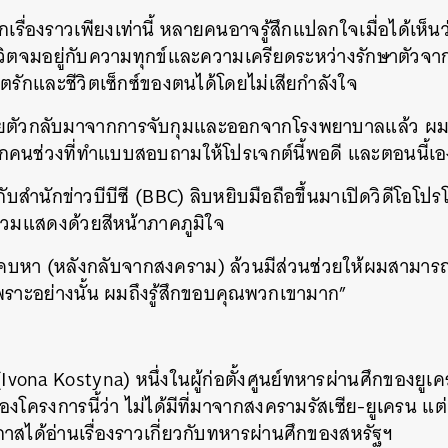
รื่องราวเพียงเท่านี้ หลายคนอาจรู้สึกแปลกใจเมื่อได้เห็น
้ใช้ชีวิตจมอยู่กับความทุกข์และความเครียดระหว่างรักษาตัว
วิตรักและชีวิตเซ็กซ์ของตนได้โดยไม่เสียกำลังใจ
อยตัวกลับมาจากการจับกุมและออกจากโรงพยาบาลแล้ว 
นอีกคนช่วงที่ทำแบบสอบถามให้โปรเจกต์นี้พอดี และตอนนี้เ
บสำนักข่าวบีบีซี (BBC) ลิบหยิบมือถือขึ้นมาเปิดวิดีโอโป
ร่วมแสดงด้วยสีหน้าภาคภูมิใจ
คบหา (หลังกลับจากสงคราม) ล้วนมีส่วนช่วยให้ผมสามารถ
พราะอย่างนั้น ผมถึงรู้สึกขอบคุณพวกเขามาก”
Ivona Kostyna) หนึ่งในผู้ก่อตั้งศูนย์ทหารผ่านศึกของยูเ
ของโครงการนี้ว่า ไม่ได้มีที่มาจากสงครามรัสเซีย-ยูเครน แต่เ
อกาสได้อ่านเรื่องราวเกี่ยวกับทหารผ่านศึกของสหรัฐฯ