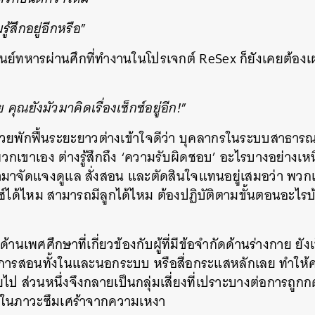
ู้สึกอยู่อีกหรือ
”
่ศูนย์ทหารผ่านศึกที่ทำงานในโปรเจกต์ ReSex ก็ยังเคยต้อง
 คุณยังมัวมาคิดเรื่องเซ็กซ์อยู่อีก!
”
ู้ป่วยพักฟื้นระยะยาวต่างเข้าใจดีว่า บุคลากรในระบบสาธา
วกเขาเอง ต่างรู้สึกถึง ‘ความรับผิดชอบ’ อะไรบางอย่างเ
ามาจัดแจงดูแล สั่งสอน และตัดสินใจแทนอยู่เสมอว่า พวกเ
์ได้ไหม สามารถมีลูกได้ไหม ต้องปฏิบัติตามขั้นตอนอะไรบ้าง
ด้านเพศศึกษาที่เกี่ยวข้องกับผู้ที่มีข้อจำกัดด้านร่างกาย ยังเ
นการสอนทั้งในและนอกระบบ หรือสื่อกระแสหลักเลย ทำให
ยไป ส่วนหนึ่งจึงกลายเป็นกลุ่มเสี่ยงที่เปราะบางต่อการถูก
ู่ในภาวะซึมเศร้าจากความเหงา