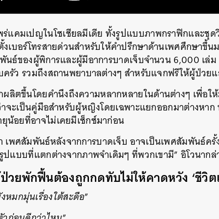
SHARE
TWEET
LINE
EMAIL
แคมเปญในโซเชียลมีเดีย ทั้งรูปแบบภาพกราฟิกและชุดวิด
ั้งเบอร์โทรสายด่วนสำหรับให้คำปรึกษาด้านเพศศึกษาขึ้
มพันธ์ของผู้พิการและผู้มีอาการบาดเจ็บจำนวน 6,000 เล่ม ส
ครัว รวมถึงสถานพยาบาลต่างๆ สำหรับแจกฟรีให้ผู้ป่วย
ี้ถูกผลิตขึ้นโดยคำนึงถึงความหลากหลายในด้านต่างๆ เพื่อให้
ม่ว่าจะเป็นคู่มือสำหรับผู้หญิงโดยเฉพาะแยกออกมาต่างหา
ุน้อยที่อาจไม่เคยมีเซ็กซ์มาก่อน
า เพศสัมพันธ์หลังจากการบาดเจ็บ อาจเป็นเพศสัมพันธ์ครั
นรูปแบบที่แตกต่างจากภาพจำเดิมๆ ที่พวกเขามี” อิโวนากล่
ู้ป่วยพักฟื้นต้องถูกกดทับไม่ให้คาดหวัง ‘ชีวิตเ
งหมกมุ่นเรื่องใต้สะดือ
”
ตัวก่อนดีกว่าไหม
”