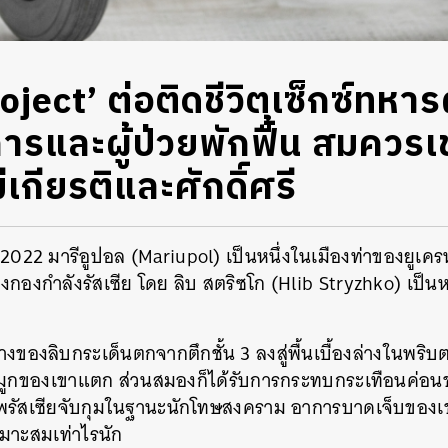
ject’ ต่อติดชีวิตเซ็กซ์ทหาร
การและผู้ป่วยพักฟื้น สมควรเข้
เกียรติและศักดิ์ศรี
 2022 มารีอูปอล (Mariupol) เป็นหนึ่งในเมืองท่าของยูเคร
องกำลังรัสเซีย โดย ลิบ สตริซโก (Hlib Stryzhko) เป็นหน
งของลิบกระเด็นตกจากตึกชั้น 3 ลงสู่พื้นเบื้องล่างในพริบ
ูกของเขาแตก ส่วนสมองก็ได้รับการกระทบกระเทือนค่อนข้
ทัพรัสเซียจับกุมในฐานะนักโทษสงคราม อาการบาดเจ็บของเข
มาะสมเท่าไรนัก