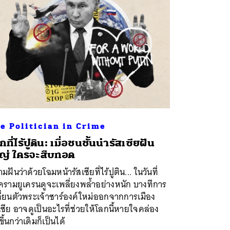
e Politician in Crime
กที่ไร้ปูติน: เมื่อชนชั้นนำรัสเซียฝัน
ญ่ ใครจะสืบทอด
มฝันว่าด้วยโฉมหน้ารัสเซียที่ไร้ปูติน... ในวันที่
ครามยูเครนดูจะเพลี่ยงพล้ำอย่างหนัก บางทีการ
ี่ยนตัวพระเจ้าซาร์องค์ใหม่ออกจากการเมือง
เซีย อาจดูเป็นอะไรที่ช่วยให้โลกนี้หายใจคล่อง
ึ้นกว่าเดิมก็เป็นได้