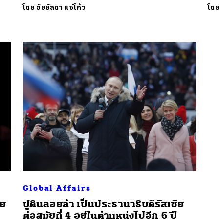
โดย
อัยย์ลดา แซ่โค้ว
โด
นหา
SHARE
TWEET
LINE
EMAIL
Global Affairs
ีย
ปูตินลอยลำ เป็นประธานาธิบดีรัสเซีย
ต่อสมัยที่ 4 อยู่ในตำแหน่งไปอีก 6 ปี