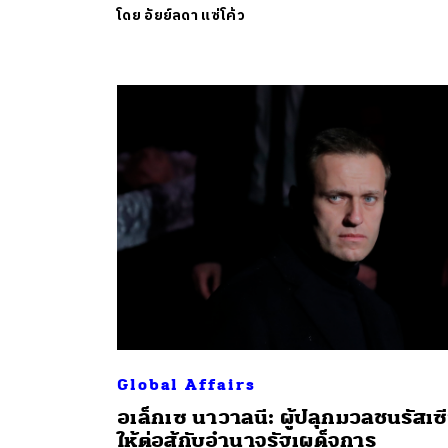
โดย
อัยย์ลดา แซ่โค้ว
ค้
Global Affairs
อเล็กเซ นาวาลนี: ผู้ปลุกมวลชนรัสเซ
ให้ต่อสู้กับอำนาจรัฐเผด็จการ