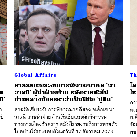
Global Affairs
Th
ศาลรัสเซียระงับการพิจารณาคดี ‘นา
โล
ิต
วาลนี’ ผู้นำฝ่ายค้าน หลังหายตัวไป
ให
ี’
ท่ามกลางข้อครหาว่าเป็นฝีมือ ‘ปูติน’
ควา
ก
ศาลรัสเซียระงับการพิจารณาคดีของ อเล็กเซ นา
สง
ับ
วาลนี แกนนำฝ่ายค้านรัสเซียและนักกิจกรรม
เปล
ทางการเมืองชั่วคราว หลังมีรายงานถึงการหายตัว
รัส
ไปอย่างไร้ร่องรอยตั้งแต่วันที่ 12 ธันวาคม 2023
คอข