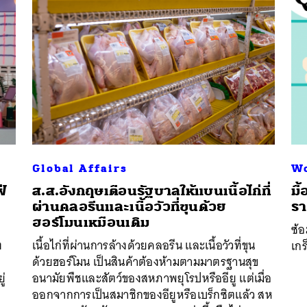
Global Affairs
Wo
่
ส.ส.อังกฤษเตือนรัฐบาลให้แบนเนื้อไก่ที่
มื
ผ่านคลอรีนและเนื้อวัวที่ขุนด้วย
ร
ฮอร์โมนเหมือนเดิม
ซ้อ
นหา
ง
เนื้อไก่ที่ผ่านการล้างด้วยคลอรีน และเนื้อวัวที่ขุน
เกร
SHARE
TWEET
LINE
EMAIL
ด้วยฮอร์โมน เป็นสินค้าต้องห้ามตามมาตรฐานสุข
ู่
อนามัยพืชและสัตว์ของสหภาพยุโรปหรืออียู แต่เมื่อ
ออกจากการเป็นสมาชิกของอียูหรือเบร็กซิตแล้ว สห