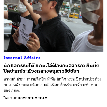
Internal Affairs
นักกิจกรรมโต้ กกต.ไล่ฟ้องคนวิจารณ์ ยืนนิ่ง
ปิดปากประท้วงกลางอนุสาวรีย์ชัยฯ
อานนท์ นำภา ทนายสิทธิฯ นำทีมนักกิจกรรม ปิดปากประท้วง
กกต. หลัง กกต.แจ้งความดำเนินคดีคนวิจารณ์การทำงาน
ของ กกต.
โดย
THE MOMENTUM TEAM