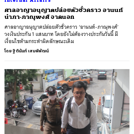
Internal Affairs
ศาลอาญาอนุญาตปล่อยตัวชั่วคราว อานนท์
นำภา-ภาณุพงศ์ จาดนอก
ศาลอาญาอนุญาตปล่อยตัวชั่วคราว ‘อานนท์-ภาณุพงศ์’
วงเงินประกัน 1 แสนบาท โดยยังไม่ต้องวางประกันวันนี้ มี
เงื่อนไขห้ามกระทำผิดลักษณะเดิม
โดย
ฐิตินันท์ เสมพิพัฒน์