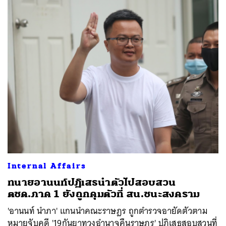
Internal Affairs
ทนายอานนท์ปฏิเสธนำตัวไปสอบสวน
ตชด.ภาค 1 ยังถูกคุมตัวที่ สน.ชนะสงคราม
'อานนท์ นำภา' แกนนำคณะราษฎร ถูกตำรวจอายัดตัวตาม
หมายจับคดี '19กันยาทวงอำนาจคืนราษฎร'​ ปฏิเสธสอบสวนที่