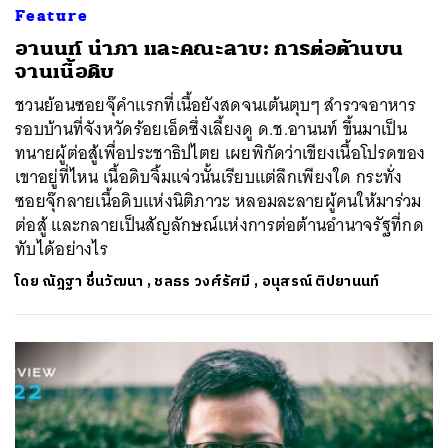
Feature
อานนท์ นำภา และคณะลาบ: การต่อต้านบน
จานเนื้อดิบ
ชวนย้อนซอยจุ๊คำแรกที่เนื้อยังสดจนเต้นตุบๆ สำรวจอาหาร
รอบบ้านที่จังหวัดร้อยเอ็ดซึ่งเลี้ยงดู ด.ช.อานนท์ ขึ้นมาเป็น
ทนายผู้ต่อสู้เพื่อประชาธิปไตย เผยพิกัดว่าเขียงเนื้อโปรดของ
เขาอยู่ที่ไหน เนื้อดิบจิ้มแจ่วนั้นเรียบแต่ลึกเพียงใด กระทั่ง
ซอยจุ๊กลายเนื้อดิบแห่งนิติภาวะ หลอมละลายผู้คนให้มาร่วม
ต่อสู้ และกลายเป็นสัญลักษณ์แห่งการต่อต้านอำนาจรัฐที่กด
ทับได้อย่างไร
โดย
ณัฎฐา ชื่นวัฒนา
,
ชลธร วงศ์รัศมี
,
อนุสรณ์ ติปยานนท์