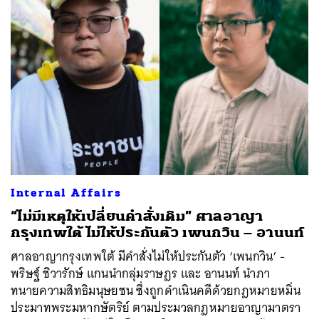
Internal Affairs
“ไม่มีเหตุให้เปลี่ยนคำสั่งเดิม” ศาลอาญา
กรุงเทพใต้ ไม่ให้ประกันตัว เพนกวิน – อานนท์
ศาลอาญากรุงเทพใต้ มีคำสั่งไม่ให้ประกันตัว ‘เพนกวิน’ -
ค้นหา
พริษฐ์ ชิวารักษ์ แกนนำกลุ่มราษฎร และ อานนท์ นำภา
SHARE
TWEET
LINE
EMAIL
ทนายความสิทธิมนุษยชน ซึ่งถูกดำเนินคดีด้วยกฎหมายหมิ่น
ประมาทพระมหากษัตริย์ ตามประมวลกฎหมายอาญามาตรา