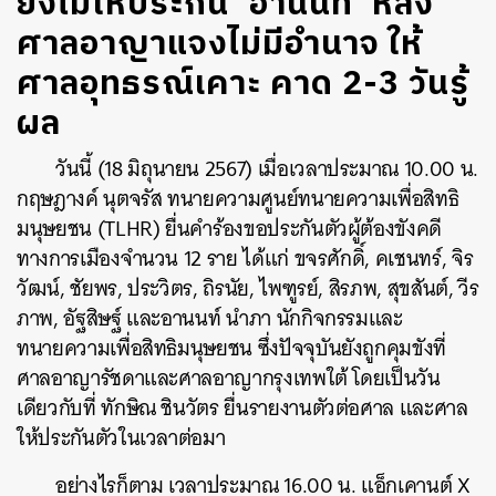
ยังไม่ให้ประกัน ‘อานนท์’ หลัง
ศาลอาญาแจงไม่มีอำนาจ ให้
ศาลอุทธรณ์เคาะ คาด 2-3 วันรู้
ผล
วันนี้ (18 มิถุนายน 2567) เมื่อเวลาประมาณ 10.00 น.
กฤษฎางค์ นุตจรัส ทนายความศูนย์ทนายความเพื่อสิทธิ
มนุษยชน (TLHR) ยื่นคำร้องขอประกันตัวผู้ต้องขังคดี
ทางการเมืองจำนวน 12 ราย ได้แก่ ขจรศักดิ์, คเชนทร์, จิร
วัฒน์, ชัยพร, ประวิตร, ถิรนัย, ไพฑูรย์, สิรภพ, สุขสันต์, วีร
ภาพ, อัฐสิษฐ์ และอานนท์ นำภา นักกิจกรรมและ
ทนายความเพื่อสิทธิมนุษยชน ซึ่งปัจจุบันยังถูกคุมขังที่
ศาลอาญารัชดาและศาลอาญากรุงเทพใต้ โดยเป็นวัน
เดียวกับที่ ทักษิณ ชินวัตร ยื่นรายงานตัวต่อศาล และศาล
ให้ประกันตัวในเวลาต่อมา
อย่างไรก็ตาม เวลาประมาณ 16.00 น. แอ็กเคานต์ X