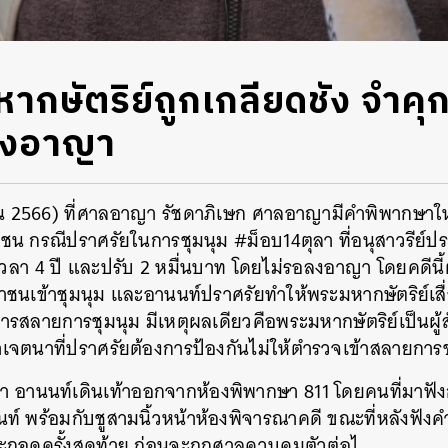
ากษัตริย์ถูกเกลียดชัง จำคุก
อลงอาญา
ายน 2566) ที่ศาลอาญา รัชดาภิเษก ศาลอาญามีคำพิพากษาใ
 กรณีปราศรัยในการชุมนุม #ม็อบ14ตุลา ที่อนุสาวรีย์ประช
เวลา 4 ปี และปรับ 2 หมื่นบาท โดยไม่รอลงอาญา โดยคดีนี
นเข้าชุมนุม และอานนท์ปราศรัยทำให้พระมหากษัตริย์เสื่อ
สลายการชุมนุม มีเหตุผลเดียวคือพระมหากษัตริย์เป็นผู้ส
าเจตนาที่ปราศรัยต้องการป้องกันไม่ให้ตำรวจเข้าสลายการชุ
า อานนท์เดินเท้าออกจากห้องพิพากษา 811 โดยคนที่มาฟั
ท์ พร้อมกับชูสามนิ้วหน้าห้องพิจารณาคดี ขณะที่หลังฟัง
กอดครั้งสุดท้าย ก่อนจะถูกศาลควบคุมตัวต่อไ