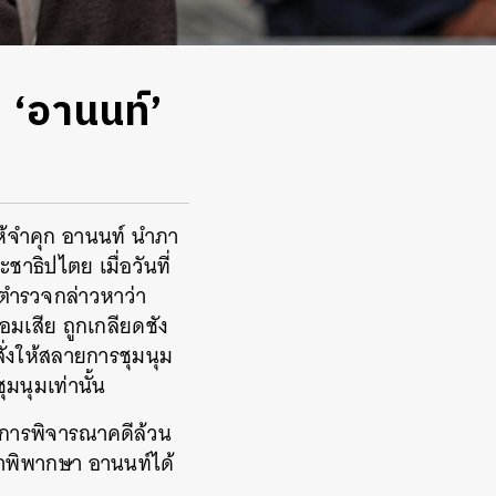
 ‘อานนท์’
ห้จำคุก อานนท์ นำภา
าธิปไตย เมื่อวันที่
้ตำรวจกล่าวหาว่า
มเสีย ถูกเกลียดชัง
ั่งให้สลายการชุมนุม
มนุมเท่านั้น
งการพิจารณาคดีล้วน
คำพิพากษา อานนท์ได้