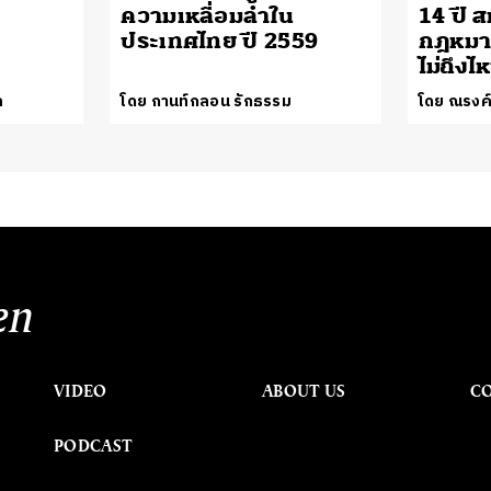
ความเหลื่อมล้ำใน
14 ปี 
ประเทศไทย ปี 2559
กฎหมาย
ไม่ถึงไ
ล
โดย กานท์กลอน รักธรรม
โดย ณรงค์
en
VIDEO
ABOUT US
C
PODCAST