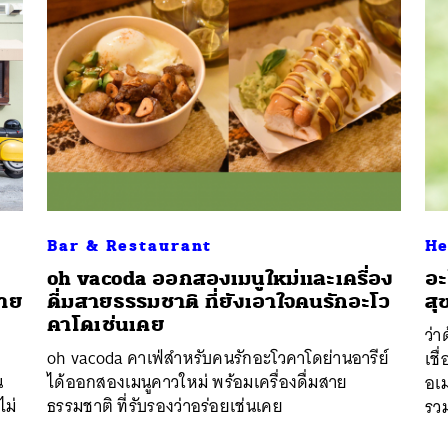
Bar & Restaurant
He
oh vacoda ออกสองเมนูใหม่และเครื่อง
อะ
อาย
ดื่มสายธรรมชาติ ที่ยังเอาใจคนรักอะโว
ส
คาโดเช่นเคย
ว่
oh vacoda คาเฟ่สำหรับคนรักอะโวคาโดย่านอารีย์
เชื
น
ได้ออกสองเมนูคาวใหม่ พร้อมเครื่องดื่มสาย
อเม
ไม่
ธรรมชาติ ที่รับรองว่าอร่อยเช่นเคย
รว