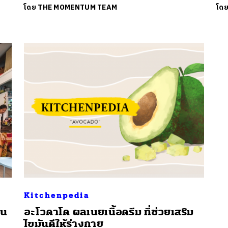
โดย
THE MOMENTUM TEAM
โด
นหา
SHARE
TWEET
LINE
EMAIL
Kitchenpedia
็น
อะโวคาโด ผลเนยเนื้อครีม ที่ช่วยเสริม
ไขมันดีให้ร่างกาย