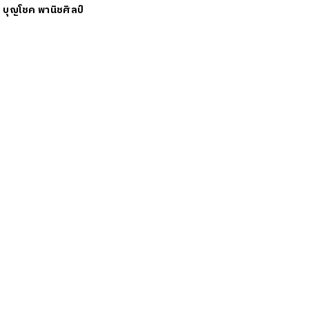
ย
บุญโชค พานิชศิลป์