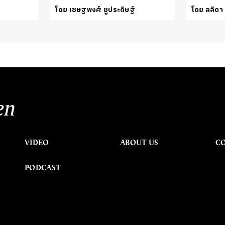
โดย เชษฐพงศ์ ชูประดิษฐ์
โดย ลลิดา 
en
VIDEO
ABOUT US
C
PODCAST