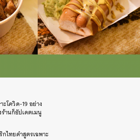
าะโควิด-19 อย่าง
ร้านก็อัปเดตเมนู
ักพริกไทยดำสูตรเฉพาะ