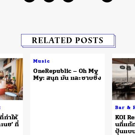
RELATED POSTS
Music
​OneRepublic – Oh My
My: สนุก มัน และซาบซึ้ง
t
Bar & 
ี่ทำให้
KOI Re
เนย’ ที่
นที่แท
ปุ่นแบบ