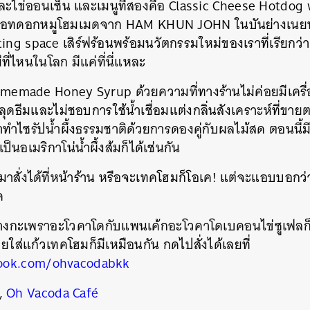
และไข่ออนเซ็น และเมนูที่สองคือ Classic Cheese Hotdo
 ฮอทดอกหมูโฮมเมดจาก HAM KHUN JOHN ในบันย่างเนยห
ing space เสิร์ฟร้อนพร้อมนวัตกรรมใหม่ของเราที่เรียกว
ที่ไหนในโลก มีแค่ที่นี่แหละ
Homemade Honey Syrup ด้วยความที่ทางร้านไม่ค่อยมีเครื่อง
ุดธีมและไม่ชอบการใช้น้ำเชื่อมแต่งกลิ่นสังเคราะห์ที่ขาย
มาทำไซรัปน้ำผึ้งธรรมชาติด้วยการดองคู่กับผลไม้สด ตอนนี้ม
็นอเมริกาโน่น้ำผึ้งส้มก็ได้เช่นกัน
มาสั่งได้ที่หน้าร้าน หรือจะเทคโฮมก็โอเค! แต่จะแอบบอกว่
อด
่างกะเพราอะโวคาโดกับแพนเค้กอะโวคาโดเบคอนไข่ซูเฟลก็ยังม
ยใส่แก้วเทคโฮมก็มีเหมือนกัน กดไปสั่งได้เลยที่
ook.com/ohvacodabkk
,
Oh Vacoda Café