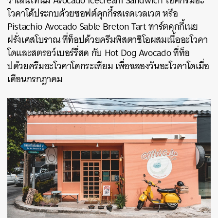
วาเลนไทน์มี Avocado Icecream Sandwich
ไอศกรีมอะ
โวคาโด้ประกบด้วยซอฟต์คุกกี้รสเรดเวลเวต หรือ
Pistachio Avocado Sable Breton Tart ทาร์ตคุกกี้เนย
ฝรั่งเศสโบราณ ที่ท็อปด้วยครีมพิสตาชิโอผสมเนื้ออะโวคา
โดและสตรอว์เบอร์รี่สด กับ Hot Dog Avocado ที่ท็อ
ปด้วยครีมอะโวคาโดกระเทียม เพื่อฉลองวันอะโวคาโดเมื่อ
เดือนกรกฎาคม