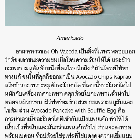
Americado
อาหารคาวของ Oh Vacoda
เป็นสิ่งที่แพรวพลอยบอก
ว่าต้องเอาชนะความขมเมื่อโดนความร้อนให้ได้ และข้าว
กะเพรา เมนูอันดับหนึ่งที่คนไทยนึกถึง ก็เป็นโจทย์ให้หา
ทางแก้ จนในที่สุดก็ออกมาเป็น Avocado Chips Kaprao
หรือข้าวกะเพราะหมูสับอะโวคาโด ที่เอาเนื้ออะโวคาโดไป
หมักกับเครื่องเทศกะเพรา คลุกด้วยใบกะเพราแล้วนำไป
ทอดจนผิวกรอบ เสิร์ฟพร้อมข้าวสวย กะเพราะหมูสับและ
ไข่ต้ม ส่วน
Avocado Pancake with Souffle Egg
คือ
การนำเอาเนื้ออะโวคาโดตีเข้ากับแป้งแพนเค้ก ทำให้ได้
เนื้อแป้งที่หนึบและมันกว่าแพนเค้กทั่วไป ก่อนจะลงทอด
พร้อมเบคอน ท็อปด้วยไข่ซูเฟล่ที่ไข่แดงคงความเยิ้มแบบ