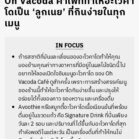
Oh Vacoda คาเฟ่ที่ทำให้อะโวคา
โดเป็น ‘ลูกเนย’ ที่กินง่ายในทุก
เมนู
IN FOCUS
ถ้ารสชาติที่มันและเลี่ยนของอะโวคาโดทำให้คุณ
มองข้ามคุณค่าทางอาหารที่มีอยู่ในผลไม้ชนิดนี้ไป
อยากให้ลองเปิดใจชิมเมนูอะโวคาโด ของ Oh
Vacoda Café ดูสักครั้ง เพราะการสร้างสรรค์เมนู
ของร้านนี้ทำให้อะโวคาโดกินง่ายขึ้น และปรุงให้
อร่อยได้ทั้งของคาว ของหวาน และเครื่องดื่ม
Avoothie หรือ
สมูทตี้
อะโวคาโดเนื้อเนียนข้นที่พร้อม
ดื่มอยู่ในขวดแก้ว คือ Signature Drink ที่ปั่นเพียง
วันละ 2 รอบ และปริมาณที่ได้ขึ้นกับอะโวคาโดที่สุก
กำลังพอดีในแต่ละวัน เป็นเครื่องดื่มที่ทำให้คนไม่