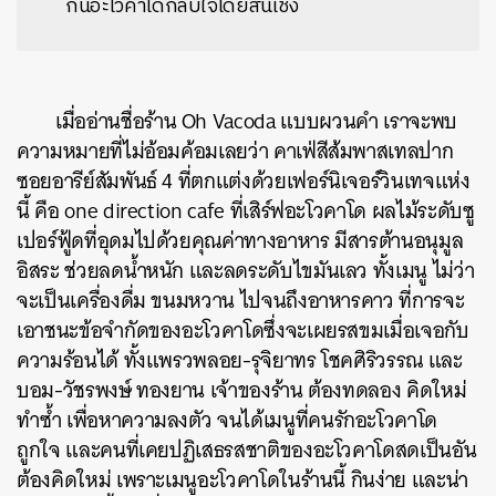
กินอะโวคาโดกลับใจโดยสิ้นเชิง
เมื่ออ่านชื่อร้าน Oh Vacoda แบบผวนคำ เราจะพบ
ความหมายที่ไม่อ้อมค้อมเลยว่า คาเฟ่สีส้มพาสเทลปาก
ซอยอารีย์สัมพันธ์ 4 ที่ตกแต่งด้วยเฟอร์นิเจอร์วินเทจแห่ง
นี้ คือ one direction cafe ที่เสิร์ฟอะโวคาโด ผลไม้ระดับซู
เปอร์ฟู้ดที่อุดมไปด้วยคุณค่าทางอาหาร มีสารต้านอนุมูล
อิสระ ช่วยลดน้ำหนัก และลดระดับไขมันเลว ทั้งเมนู ไม่ว่า
จะเป็นเครื่องดื่ม ขนมหวาน ไปจนถึงอาหารคาว ที่การจะ
เอาชนะข้อจำกัดของอะโวคาโดซึ่งจะเผยรสขมเมื่อเจอกับ
ความร้อนได้ ทั้งแพรวพลอย-รุจิยาทร โชคศิริวรรณ และ
บอม-วัชรพงษ์ ทองยาน เจ้าของร้าน ต้องทดลอง คิดใหม่
ทำซ้ำ เพื่อหาความลงตัว จนได้เมนูที่คนรักอะโวคาโด
ถูกใจ และคนที่เคยปฏิเสธรสชาติของอะโวคาโดสดเป็นอัน
ต้องคิดใหม่ เพราะเมนูอะโวคาโดในร้านนี้ กินง่าย และน่า