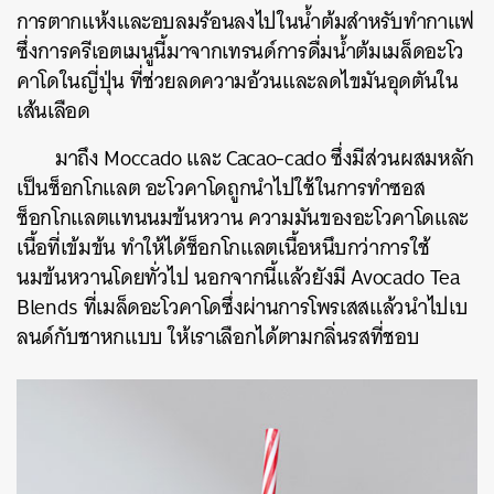
การตากแห้งและอบลมร้อนลงไปในน้ำต้มสำหรับทำกาแฟ
ซึ่งการครีเอตเมนูนี้มาจากเทรนด์การดื่มน้ำต้มเมล็ดอะโว
คาโดในญี่ปุ่น ที่ช่วยลดความอ้วนและลดไขมันอุดตันใน
เส้นเลือด
มาถึง Moccado และ Cacao-cado ซึ่งมีส่วนผสมหลัก
เป็นช็อกโกแลต อะโวคาโดถูกนำไปใช้ในการทำซอส
ช็อกโกแลตแทนนมข้นหวาน ความมันของอะโวคาโดและ
เนื้อที่เข้มข้น ทำให้ได้ช็อกโกแลตเนื้อหนึบกว่าการใช้
นมข้นหวานโดยทั่วไป นอกจากนี้แล้วยังมี Avocado Tea
Blends ที่เมล็ดอะโวคาโดซึ่งผ่านการโพรเสสแล้วนำไปเบ
ลนด์กับชาหกแบบ ให้เราเลือกได้ตามกลิ่นรสที่ชอบ