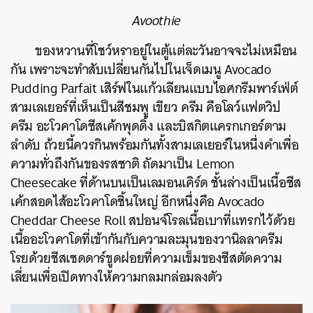
Avoothie
ค้นหา
ของหวานที่โชว์หราอยู่ในตู้แต่ละวันอาจจะไม่เหมือน
SHARE
TWEET
LINE
EMAIL
กัน เพราะจะทำสับเปลี่ยนกันไปในเจ็ดเมนู
Avocado
Pudding Parfait เสิร์ฟในแก้วเลียนแบบไอศกรีมพาร์เฟ่ต์
สามเลเยอร์ที่เห็นเป็นสีชมพู เขียว ครีม คือโลว์แฟตวิป
ครีม อะโวคาโดชีสเค้กพุดดิ้ง และบิสกิตแครกเกอร์ตาม
ลำดับ ถ้วยนี้ควรกินพร้อมกันทั้งสามเลเยอร์ในหนึ่งคำเพื่อ
ความทั่วถึงกันของรสชาติ ถัดมาเป็น Lemon
Cheesecake ที่ด้านบนเป็นเลมอนเคิร์ด ชั้นล่างเป็นเนื้อชีส
เค้กสอดไส้อะโวคาโดชิ้นใหญ่ อีกหนึ่งคือ Avocado
Cheddar Cheese Roll สปอนจ์โรลเนื้อเบาที่แทรกไว้ด้วย
เนื้ออะโวคาโดที่เข้ากันกับความละมุนของวานิลลาครีม
โรยด้วยชีสเชดดาร์ขูดฝอยที่ความเข็มของชีสตัดความ
เลี่ยนเพื่อเปิดทางให้ความกลมกล่อมลงตัว