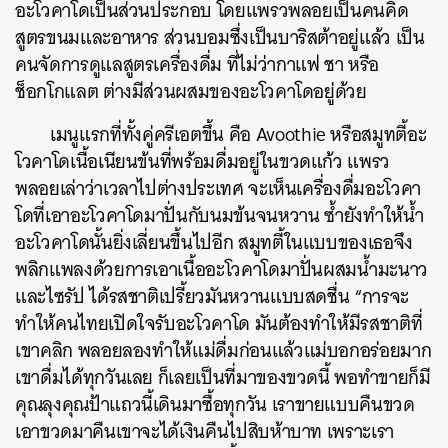
อะโวคาโดเป็นส่วนประกอบ โดยแพรวพลอยเป็นคนคิด
สูตรขนมและอาหาร ส่วนบอมซึ่งเป็นบาริสต้าอยู่แล้ว เป็น
คนจัดการดูแลสูตรเครื่องดื่ม ที่ไม่ว่ากาแฟ ชา หรือ
ช็อกโกแลต ต่างมีส่วนผสมของอะโวคาโดอยู่ด้วย
เมนูแรกที่ทั้งคู่ครีเอตขึ้น คือ Avoothie หรือสมูทตี้อะ
โวคาโดเนื้อเนียนข้นที่พร้อมดื่มอยู่ในขวดแก้ว แพรว
พลอยเล่าว่าเวลาไปต่างประเทศ จะเห็นเครื่องดื่มอะโวคา
โดที่เอาอะโวคาโดมาปั่นกับนมข้นจนหวาน ซ้ำยังทำให้น้ำ
อะโวคาโดนั้นยิ่งเลี่ยนขึ้นไปอีก สมูทตี้ในแบบของเธอจึง
พลิกแพลงด้วยการเอาเนื้ออะโวคาโดมาปั่นผสมน้ำมะนาว
และไซรัป ได้รสชาติเปรี้ยวมันหวานแบบสดชื่น “การจะ
ทำให้คนไทยเปิดใจรับอะโวคาโด มันต้องทำให้มีรสชาติที่
เขาคลิก พลอยลองทำให้แม่ดื่มก่อนแล้วแม่บอกอร่อยมาก
เขาดื่มได้ทุกวันเลย ก็เลยเป็นที่มาของขวดนี้ พอทำขายก็มี
คุณลุงคุณป้าแถวนี้เดินมาซื้อทุกวัน เราขายแบบคืนขวด
เอาขวดมาคืนเขาจะได้เงินคืนไปสิบห้าบาท เพราะเรา