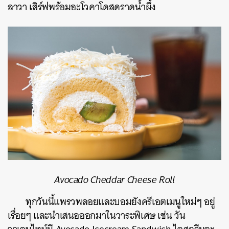
ลาวา เสิร์ฟพร้อมอะโวคาโดสดราดน้ำผึ้ง
Avocado Cheddar Cheese Roll
ทุกวันนี้แพรวพลอยและบอมยังครีเอตเมนูใหม่ๆ อยู่
เรื่อยๆ และนำเสนอออกมาในวาระพิเศษ เช่น วัน