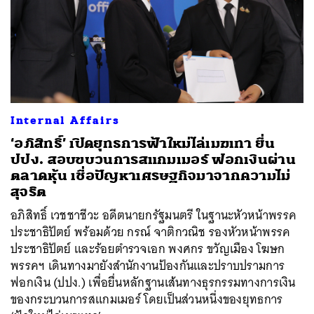
Internal Affairs
‘อภิสิทธิ์’ เปิดยุทธการฟ้าใหม่ไล่เมฆเทา ยื่น
ปปง. สอบขบวนการสแกมเมอร์ ฟอกเงินผ่าน
ตลาดหุ้น เชื่อปัญหาเศรษฐกิจมาจากความไม่
สุจริต
อภิสิทธิ์ เวชชาชีวะ อดีตนายกรัฐมนตรี ในฐานะหัวหน้าพรรค
ประชาธิปัตย์ พร้อมด้วย กรณ์ จาติกวณิช รองหัวหน้าพรรค
ประชาธิปัตย์ และร้อยตำรวจเอก พงศกร ขวัญเมือง โฆษก
พรรคฯ เดินทางมายังสำนักงานป้องกันและปราบปรามการ
ฟอกเงิน (ปปง.) เพื่อยื่นหลักฐานเส้นทางธุรกรรมทางการเงิน
ของกระบวนการสแกมเมอร์ โดยเป็นส่วนหนึ่งของยุทธการ