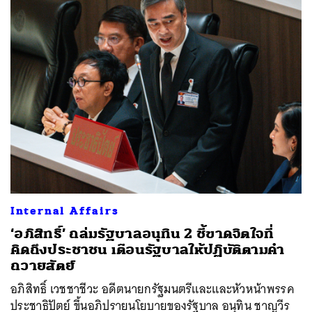
Internal Affairs
‘อภิสิทธิ์’ ถล่มรัฐบาลอนุทิน 2 ชี้ขาดจิตใจที่
คิดถึงประชาชน เตือนรัฐบาลให้ปฏิบัติตามคำ
ถวายสัตย์
อภิสิทธิ์ เวชชาชีวะ อดีตนายกรัฐมนตรีและและหัวหน้าพรรค
ประชาธิปัตย์ ขึ้นอภิปรายนโยบายของรัฐบาล อนุทิน ชาญวีร