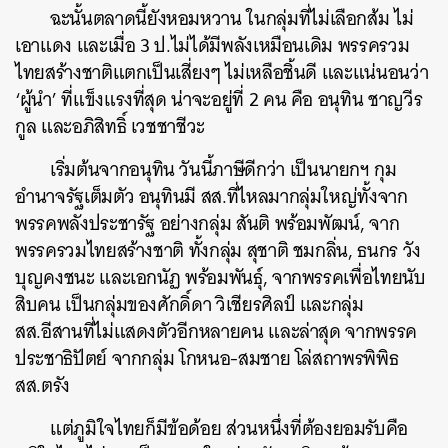
ฉะนั้นตลาดนี้ยังหอมหวาน ในกลุ่มที่ไม่เลือกส้ม ไม่
เอาแดง และเมื่อ 3 ป.ไม่ได้มีพลังเหมือนเดิม พรรครวม
ไทยสร้างชาติแตกเป็นเสี่ยงๆ ไม่เหลือชิ้นดี และแน่นอนว่า
‘ผู้นำ’ ที่แข็งแรงที่สุด น่าจะอยู่ที่ 2 คน คือ อนุทิน ชาญวีร
กูล และอภิสิทธิ์ เวชชาชีวะ
เริ่มต้นจากอนุทิน วันนี้ภาษีดีกว่า เป็นนายกฯ กุม
อำนาจรัฐเต็มตัว อนุทินมี สส.ที่ไหลมากลุ่มใหญ่ทั้งจาก
พรรคพลังประชารัฐ อย่างกลุ่ม สันติ พร้อมพัฒน์, จาก
พรรครวมไทยสร้างชาติ ทั้งกลุ่ม สุชาติ ชมกลิ่น, ธนกร วัง
บุญคงชนะ และเอกนัฏ พร้อมพันธุ์, จากพรรคเพื่อไทยนับ
สิบคน เป็นกลุ่มของศักดิ์ดา วิเชียรศิลป์ และกลุ่ม
สส.อีสานที่ไม่แสดงตัวอีกหลายคน และล่าสุด จากพรรค
ประชาธิปัตย์ จากกลุ่ม โกหนอ-สมชาย โล่สถาพรพิพิธ
สส.ตรัง
แต่ภูมิใจไทยก็มีข้อด้อย ส่วนหนึ่งที่ต้องยอมรับคือ