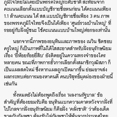
ภูมิใจไทยไม่เคยเป็นพรรคใหญ่ระดับชาติ สะท้อนจาก
คะแนนเลือกตั้งแบบบัญชีรายชื่อหนก่อน ได้คะแนนเพียง
1.1 ล้านคะแนน ได้ สส.แบบบัญชีรายชื่อเพียง 3 คน ภาพ
ของพรรคภูมิใจไทยจึงเป็นได้เพียง ‘ศูนย์รวมบ้านใหญ่’ ที่
รออยู่กับฝั่งผู้ชนะ ใช้คะแนนแบบบ้านใหญ่ต่อรองเท่านั้น
นอกจากนี้ภาพของอนุทินและภาพของ เนวิน ชิดชอบ
ครูใหญ่ ก็เป็นภาพที่ไม่ได้ใสสะอาดสำหรับฝั่งอนุรักษนิยม
เรื่อง ‘ยี้ห้อยร้อยยี่สิบ’ ยังติดอยู่ในความทรงจำของใคร
หลายคน ขณะที่ภาพการฮั้วการเลือกตั้งสมาชิกวุฒิสภา ก็
เป็นแผลสดใหม่ ซึ่งหากแผลถูกเปิดมากขึ้น ย่อมอาจส่ง
ผลกระทบต่อการมองหาคนดี คนบริสุทธิ์ผุดผ่องของฝ่ายนี้
เช่นกัน
ทั้งหมดยังไม่ต้องพูดถึงเรื่อง ‘ผลงานรัฐบาล’ ข้อ
สำคัญที่ต้องยอมรับคือ อนุทินแบกความคาดหวังจากฝั่งที่
ไปไกลจากฝั่งอนุรักษนิยม ก็คือฝั่ง ‘คลั่งชาติ’ ว่าต้องเด็ด
ขาดกับกัมพูชา ต้องขับไล่กัมพูชาให้พ้นจากประเทศไทย