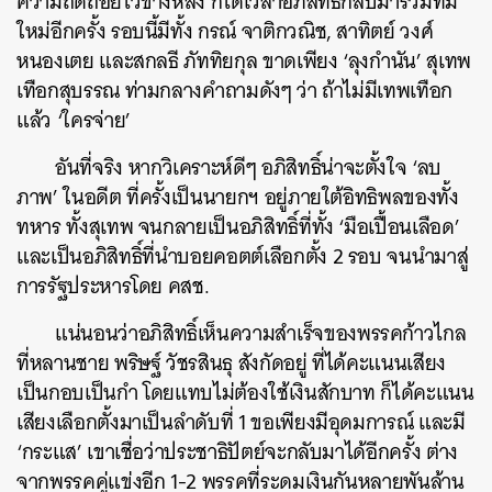
ความถดถอยไว้ข้างหลัง ก็ได้เวลาอภิสิทธิ์กลับมารวมทีม
ใหม่อีกครั้ง รอบนี้มีทั้ง กรณ์ จาติกวณิช, สาทิตย์ วงศ์
ค้นหา
หนองเตย และสกลธี ภัททิยกุล ขาดเพียง ‘ลุงกำนัน’ สุเทพ
SHARE
TWEET
LINE
EMAIL
เทือกสุบรรณ ท่ามกลางคำถามดังๆ ว่า ถ้าไม่มีเทพเทือก
แล้ว ‘ใครจ่าย’
อันที่จริง หากวิเคราะห์ดีๆ อภิสิทธิ์น่าจะตั้งใจ ‘ลบ
ภาพ’ ในอดีต ที่ครั้งเป็นนายกฯ อยู่ภายใต้อิทธิพลของทั้ง
ทหาร ทั้งสุเทพ จนกลายเป็นอภิสิทธิ์ที่ทั้ง ‘มือเปื้อนเลือด’
และเป็นอภิสิทธิ์ที่นำบอยคอตต์เลือกตั้ง 2 รอบ จนนำมาสู่
การรัฐประหารโดย คสช.
แน่นอนว่าอภิสิทธิ์เห็นความสำเร็จของพรรคก้าวไกล
ที่หลานชาย พริษฐ์ วัชรสินธุ สังกัดอยู่ ที่ได้คะแนนเสียง
เป็นกอบเป็นกำ โดยแทบไม่ต้องใช้เงินสักบาท ก็ได้คะแนน
เสียงเลือกตั้งมาเป็นลำดับที่ 1 ขอเพียงมีอุดมการณ์ และมี
‘กระแส’ เขาเชื่อว่าประชาธิปัตย์จะกลับมาได้อีกครั้ง ต่าง
จากพรรคคู่แข่งอีก 1-2 พรรคที่ระดมเงินกันหลายพันล้าน