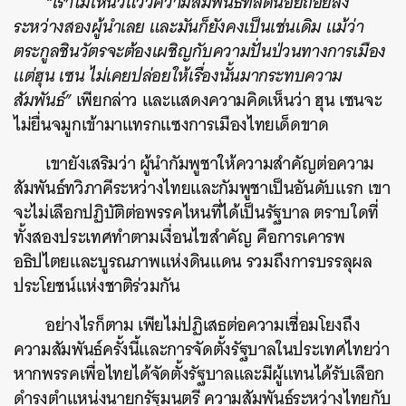
“เราไม่เห็นวี่แววความสัมพันธ์ที่ลดน้อยถอยลง
ระหว่างสองผู้นำเลย และมันก็ยังคงเป็นเช่นเดิม แม้ว่า
ตระกูลชินวัตรจะต้องเผชิญกับความปั่นป่วนทางการเมือง
แต่ฮุน เซน ไม่เคยปล่อยให้เรื่องนั้นมากระทบความ
สัมพันธ์”
เพียกล่าว และแสดงความคิดเห็นว่า ฮุน เซนจะ
ไม่ยื่นจมูกเข้ามาแทรกแซงการเมืองไทยเด็ดขาด
เขายังเสริมว่า ผู้นำกัมพูชาให้ความสำคัญต่อความ
สัมพันธ์ทวิภาคีระหว่างไทยและกัมพูชาเป็นอันดับแรก เขา
จะไม่เลือกปฏิบัติต่อพรรคไหนที่ได้เป็นรัฐบาล ตราบใดที่
ทั้งสองประเทศทำตามเงื่อนไขสำคัญ คือการเคารพ
อธิปไตยและบูรณภาพแห่งดินแดน รวมถึงการบรรลุผล
ประโยชน์แห่งชาติร่วมกัน
อย่างไรก็ตาม เพียไม่ปฏิเสธต่อความเชื่อมโยงถึง
ความสัมพันธ์ครั้งนี้และการจัดตั้งรัฐบาลในประเทศไทยว่า
หากพรรคเพื่อไทยได้จัดตั้งรัฐบาลและมีผู้แทนได้รับเลือก
ดำรงตำแหน่งนายกรัฐมนตรี ความสัมพันธ์ระหว่างไทยกับ