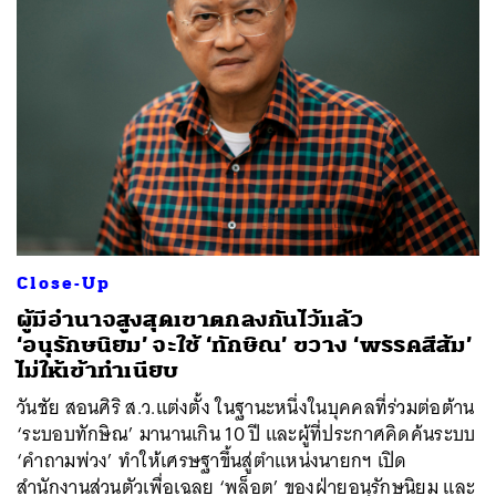
Close-Up
ผู้มีอำนาจสูงสุดเขาตกลงกันไว้แล้ว
‘อนุรักษนิยม’ จะใช้ ‘ทักษิณ’ ขวาง ‘พรรคสีส้ม’
ไม่ให้เข้าทำเนียบ
วันชัย สอนศิริ ส.ว.แต่งตั้ง ในฐานะหนึ่งในบุคคลที่ร่วมต่อต้าน
‘ระบอบทักษิณ’ มานานเกิน 10 ปี และผู้ที่ประกาศคิดค้นระบบ
‘คำถามพ่วง’ ทำให้เศรษฐาขึ้นสู่ตำแหน่งนายกฯ เปิด
สำนักงานส่วนตัวเพื่อเฉลย ‘พล็อต’ ของฝ่ายอนุรักษนิยม และ