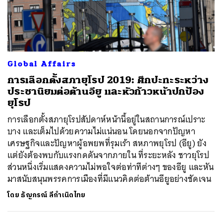
Global Affairs
การเลือกตั้งสภายุโรป 2019: ศึกปะทะระหว่าง
ประชานิยมต่อต้านอียู และหัวก้าวหน้าปกป้อง
ยุโรป
การเลือกตั้งสภายุโรปสัปดาห์หน้านี้อยู่ในสถานการณ์เปราะ
บาง และเต็มไปด้วยความไม่แน่นอน โดยนอกจากปัญหา
เศรษฐกิจและปัญหาผู้อพยพที่รุมเร้า สหภาพยุโรป (อียู) ยัง
แต่ยังต้องพบกับแรงกดดันจากภายใน ที่ระยะหลัง ชาวยุโรป
ส่วนหนึ่งเริ่มแสดงความไม่พอใจต่อท่าทีต่างๆ ของอียู และหัน
มาสนับสนุนพรรคการเมืองที่มีแนวคิดต่อต้านอียูอย่างชัดเจน
โดย
ธัญภรณ์ ลีกำเนิดไทย