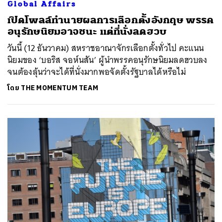
Global Affairs
เปิดโพลล์ทำนายผลการเลือกตั้งอังกฤษ พรรค
อนุรักษนิยมอาจชนะ แต่ที่นั่งลดฮวบ
วันนี้ (12 ธันวาคม) สหราชอาณาจักรเลือกตั้งทั่วไป คะแนน
นิยมของ ‘บอริส จอห์นสัน’ ผู้นำพรรคอนุรักษนิยมลดฮวบลง
จนต้องลุ้นว่าจะได้ที่นั่งมากพอจัดตั้งรัฐบาลได้หรือไม่
โดย
THE MOMENTUM TEAM