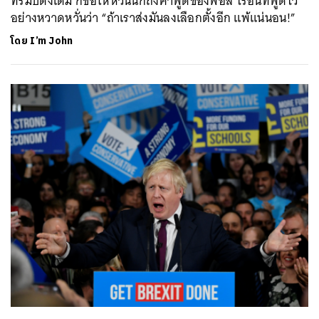
ทรัมป์ดังเดิม ก็ขอให้หวนนึกถึงคำพูดของพอล ไรอันที่พูดไว้
อย่างหวาดหวั่นว่า “ถ้าเราส่งมันลงเลือกตั้งอีก แพ้แน่นอน!”
โดย
I’m John