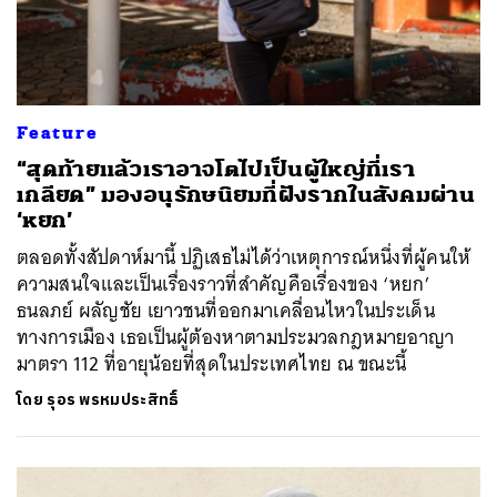
ค้นหา
Feature
SHARE
TWEET
LINE
EMAIL
“สุดท้ายแล้วเราอาจโตไปเป็นผู้ใหญ่ที่เรา
เกลียด” มองอนุรักษนิยมที่ฝังรากในสังคมผ่าน
‘หยก’
ตลอดทั้งสัปดาห์มานี้ ปฏิเสธไม่ได้ว่าเหตุการณ์หนึ่งที่ผู้คนให้
ความสนใจและเป็นเรื่องราวที่สำคัญคือเรื่องของ ‘หยก’
ธนลภย์ ผลัญชัย เยาวชนที่ออกมาเคลื่อนไหวในประเด็น
ทางการเมือง เธอเป็นผู้ต้องหาตามประมวลกฎหมายอาญา
มาตรา 112 ที่อายุน้อยที่สุดในประเทศไทย ณ ขณะนี้
โดย
รุอร พรหมประสิทธิ์