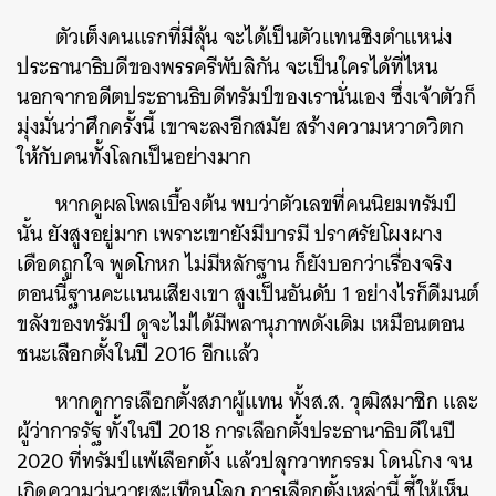
ตัวเต็งคนแรกที่มีลุ้น จะได้เป็นตัวแทนชิงตำแหน่ง
ประธานาธิบดีของพรรครีพับลิกัน จะเป็นใครได้ที่ไหน
นอกจากอดีตประธานธิบดีทรัมป์ของเรานั่นเอง ซึ่งเจ้าตัวก็
มุ่งมั่นว่าศึกครั้งนี้ เขาจะลงอีกสมัย สร้างความหวาดวิตก
ให้กับคนทั้งโลกเป็นอย่างมาก
หากดูผลโพลเบื้องต้น พบว่าตัวเลขที่คนนิยมทรัมป์
นั้น ยังสูงอยู่มาก เพราะเขายังมีบารมี ปราศรัยโผงผาง
เดือดถูกใจ พูดโกหก ไม่มีหลักฐาน ก็ยังบอกว่าเรื่องจริง
ตอนนี้ฐานคะแนนเสียงเขา สูงเป็นอันดับ 1 อย่างไรก็ดีมนต์
ขลังของทรัมป์ ดูจะไม่ได้มีพลานุภาพดังเดิม เหมือนตอน
ชนะเลือกตั้งในปี 2016 อีกแล้ว
หากดูการเลือกตั้งสภาผู้แทน ทั้งส.ส. วุฒิสมาชิก และ
ผู้ว่าการรัฐ ทั้งในปี 2018 การเลือกตั้งประธานาธิบดีในปี
2020 ที่ทรัมป์แพ้เลือกตั้ง แล้วปลุกวาทกรรม โดนโกง จน
เกิดความวุ่นวายสะเทือนโลก การเลือกตั้งเหล่านี้ ชี้ให้เห็น