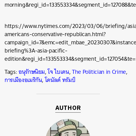
morning&regi_id=133553334&segment_id=127088&te=
https://www.nytimes.com/2023/03/06/briefing/asi
americans-conservative-republican.html?
campaign_id=7&emc=edit_mbae_20230307&instance
briefing%3A-asia-pacific-
edition&regi_id=133553334&segment_id=127054&te=
Tags:
อนุรักษนิยม
,
โจ ไบเดน
,
The Politician in Crime
,
การเมืองอเมริกัน
,
โดนัลด์ ทรัมป์
AUTHOR