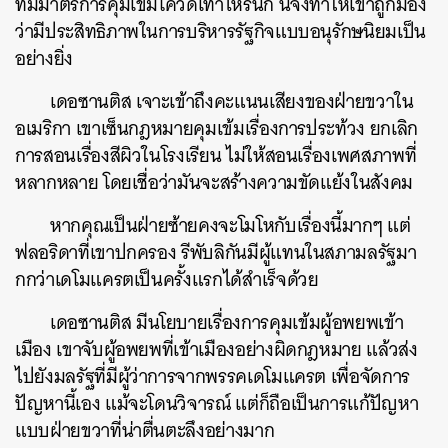
ที่มีมาตรการคุมเข้มโควิดเท่าไหร่นัก นี่จึงทำให้เขาถูกมอง
ว่ามีประสิทธิภาพในการบริหารรัฐกิจแบบอนุรักษนิยมเป็น
อย่างยิ่ง
เดอซานติส เจาะเข้าถึงคะแนนเสียงของฝ่ายขวาใน
อเมริกา เขาเซ็นกฎหมายคุมเข้มเรื่องการประท้วง ยกเลิก
การสอนเรื่องสีผิวในโรงเรียน ไม่ให้สอนเรื่องเพศสภาพที่
หลากหลาย โดยเชื่อว่ามันจะสร้างความขัดแย้งในสังคม
หากคุณเป็นฝ่ายซ้ายคงจะโมโหกับเรื่องนี้มากๆ แต่
ฟลอริดาที่เขาปกครอง รีพับลิกันมีผู้แทนในสภามลรัฐมา
กกว่าเดโมแครตเป็นครั้งแรกได้สำเร็จด้วย
เดอซานติส มีนโยบายเรื่องการคุมเข้มผู้อพยพเข้า
เมือง เขาจับผู้อพยพที่เข้าเมืองอย่างผิดกฎหมาย แล้วส่ง
ไปยังมลรัฐที่มีผู้ว่าการจากพรรคเดโมแครต เพื่อจัดการ
ปัญหานี้เอง แม้จะโดนวิจารณ์ แต่ก็ถือเป็นการแก้ปัญหา
แบบฝ่ายขวาที่น่าตื่นตะลึงอย่างมาก