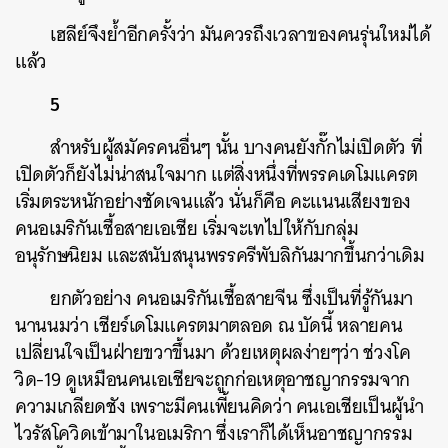
เฮลีย์จึงย้ำอีกครั้งว่า มันควรถึงเวลาของคนรุ่นใหม่ได้
แล้ว
5
สำหรับผู้สมัครคนอื่นๆ นั้น บางคนยังกั๊กไม่เปิดตัว ที่
เปิดตัวก็ยังไม่น่าสนใจมาก แต่สิ่งหนึ่งที่พรรคเดโมแครต
เริ่มตระหนักอย่างชัดเจนแล้ว นั่นก็คือ คะแนนเสียงของ
คนอเมริกันเชื้อสายเอเชีย เริ่มจะเทไปให้กับกลุ่ม
อนุรักษนิยม และสนับสนุนพรรครีพับลิกันมากขึ้นกว่าเดิม
ยกตัวอย่าง คนอเมริกันเชื้อสายจีน ซึ่งเป็นที่รู้กันมา
นานนมว่า เชียร์เดโมแครตมาตลอด ณ บัดนี้ หลายคน
เปลี่ยนใจเป็นฝ่ายขวาขึ้นมา ด้วยเหตุผลง่ายๆว่า ช่วงโค
วิด-19 ดูเหมือนคนเอเชียจะถูกก่อเหตุอาชญากรรมจาก
ความเกลียดชัง เพราะมีคนเพี้ยนคิดว่า คนเอเชียเป็นผู้นำ
ไวรัสโควิดเข้ามาในอเมริกา ซึ่งเราก็ได้เห็นอาชญากรรม