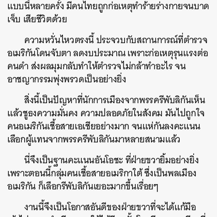
แบบนี้หลายครั้ง มีคนไทยถูกก่อเหตุทำร้ายร่างกายจนบาด
เจ็บ เสียชีวิตด้วย
ความหวั่นไหวตรงนี้ ประจวบกับสถานการณ์ที่ตำรวจ
อเมริกันโดนจับตา ลดงบประมาณ เพราะก่อเหตุรุนแรงต่อ
คนดำ ส่งผลมุมกลับทำให้ตำรวจไม่กล้าทำอะไร จน
อาชญากรรมพุ่งพรวดเป็นอย่างยิ่ง
สิ่งนี้เป็นปัญหาที่นักการเมืองจากพรรครีพับลิกันเห็น
แล้วชูธงความมั่นคง ความปลอดภัยในสังคม มันไปถูกใจ
คนอเมริกันเชื้อสายเอเชียอย่างมาก จนแห่กันลงคะแนน
เลือกผู้แทนจากพรรครีพับลิกันมาหลายสนามแล้ว
นี่จึงเป็นฐานคะแนนอันโอชะ ที่ฝ่ายขวายิ้มอย่างยิ่ง
เพราะตอนนี้กลุ่มคนเชื้อสายอเมริกาใต้ ซึ่งเป็นพลเมือง
อเมริกัน ก็เลือกรีพับลิกันเยอะมากขึ้นเรื่อยๆ
งานนี้จึงเป็นโอกาสอันดีของฝ่ายขวาที่จะได้แก้มือ