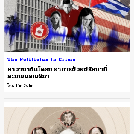
ค้นหา
SHARE
TWEET
L
The Politician in Crime
ฮาวานาซินโดรม อาการป่วยปริศนาที่
สะเทือนอเมริกา
โดย I’m John