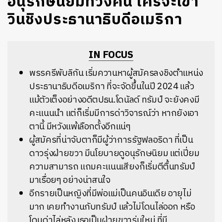
อนุรักษนิยมทวงคืน ใครจะเข้า
วินชิงประธานาธิบดีอเมริกา
IN FOCUS
พรรครีพับลิกัน เริ่มควานหาผู้สมัครลงชิงตำแหน่ง
ประธานาธิบดีอเมริกา ที่จะจัดขึ้นในปี 2024 แล้ว
แม้ตัวเต็งอย่างอดีตปธน.โดนัลด์ ทรัมป์ จะยังคงมี
คะแนนนำ แต่ก็เริ่มมีการด่าวิจารณ์ว่า หากยังเอา
ตานี้ มีหวังแพ้เลือกตั้งอีกแน่ๆ
ผู้สมัครที่น่าจับตาก็มีผู้ว่าการรัฐฟลอริดา ที่เป็น
ดาวรุ่งฝ่ายขวา มีนโยบายดูอนุรักษนิยม แต่เปี่ยม
ความสามารถ แถมคะแนนเสียงก็เริ่มตีตื้นทรัมป์
มาเรื่อยๆ อย่างน่าสนใจ
อีกรายเป็นหญิงที่มีพ่อแม่เป็นคนอินเดีย อายุไม่
มาก เคยทำงานกับทรัมป์ แล้วไม่โดนไล่ออก หรือ
โดนด่าไล่หลัง เธอเป็นฝ่ายขวารุ่นใหม่ ที่มี