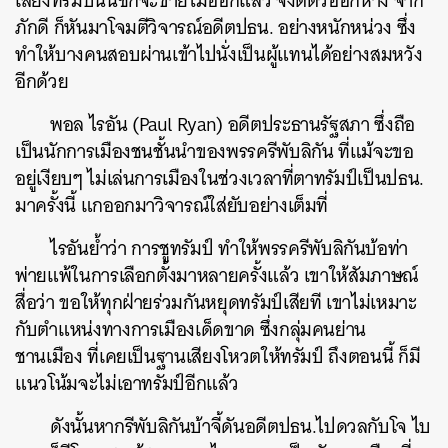
เสียงทรัมป์นั้นชักจะขายไม่ออกแล้ว จึงตีตัวออกห่าง จาก
ภักดี ก็หันมาโจมตีวิจารณ์อดีตปธน. อย่างหนักหน่วง ซึ่ง
ทำให้บางคนสอบผ่านเข้าไปนั่งเป็นผู้แทนได้อย่างสมหวัง
อีกด้วย
พอล ไรอัน (Paul Ryan) อดีตประธานรัฐสภา ซึ่งถือ
เป็นนักการเมืองชนชั้นนำของพรรครีพับลิกัน ที่แม้จะขอ
อยู่เงียบๆ ไม่เล่นการเมืองในช่วงเวลาที่ตาทรัมป์เป็นปธน.
มาครั้งนี้ แกออกมาวิจารณ์ใส่ยับอย่างเต็มที่
ไรอันย้ำว่า การชูทรัมป์ ทำให้พรรครีพับลิกันบ้อท่า
พ่ายแพ้ในการเลือกตั้งมาหลายครั้งแล้ว เขาให้สัมภาษณ์
สื่อว่า ขอให้ทุกฝ่ายร่วมกันหยุดทรัมป์เสียที เขาไม่เหมาะ
กับตำแหน่งทางการเมืองเด็ดขาด ซึ่งกลุ่มคนย่าน
ชานเมือง ที่เคยเป็นฐานเสียงโหวตให้ทรัมป์ ถึงตอนนี้ ก็มี
แนวโน้มจะไม่เอาทรัมป์อีกแล้ว
ดังนั้นหากรีพับลิกันบ้าจี้ดันอดีตปธน.ไปดวลกับโจ ไบ