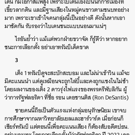
เดน ก็มีโอกาสแพ้สูง เพราะไบเดนเองเป็นนักการเมืองที่
เขี้ยวลากดิน และมีฐานเสียงในหมู่คนขาวตามชนบทอย่าง
มาก เพราะเขาเข้าใจคนกลุ่มนี้เป็นอย่างดี ดังนั้นหากเอา
มาซัดกัน รับรองว่าไบเดนชนะแบบนอนมาแน่ๆ
ไรอันย้ำว่า แม้แต่พวกฝ่ายขวาจัด ก็รู้ดีว่า หากอยาก
ชนะการเลือกตั้ง อย่าเอาทรัมป์เด็ดขาด
3
เต็ง 1 ทรัมป์ดูจะสะบักสะบอม และไม่น่าเข้าวิน แม้จะ
มีคะแนนนำ แต่ดูเหมือนจะถูกไล่บี้และคงถูกแซงในไม่ช้า
โดยผลงานของเต็ง 2 ดาวรุ่งไฟแรงของพรรครีพับลิกัน ผู้
ว่าการรัฐฟลอริดา ที่ชื่อ รอน เดอซานติส (Ron DeSantis)
ชายคนนี้ถือเป็นตัวแรงแห่งกลุ่มอนุรักษนิยม เขาจบ
การศึกษาจากมหาวิทยาลัยเยลและฮาร์วาร์ด เมื่อก่อนก็
เชียร์ทรัมป์ แต่ตอนนี้เพื่อคะแนนเสียง ก็ต้องสับอดีตปธน.
อย่างเละเทะ โดยการเลือกตั้งผู้ว่ารัฐฟลอริดา ปี 2022 เดอ