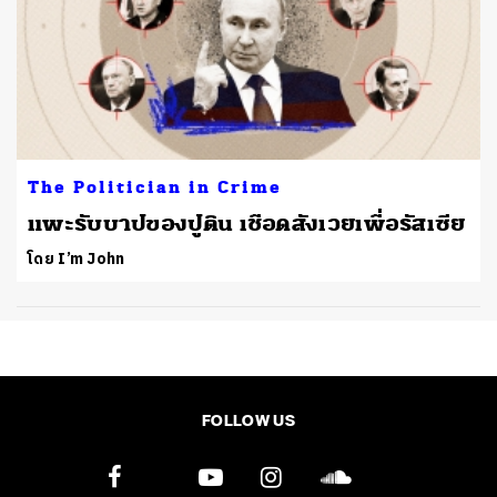
The Politician in Crime
แพะรับบาปของปูติน เชือดสังเวยเพื่อรัสเซีย
โดย I’m John
FOLLOW US