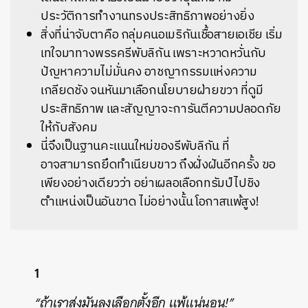
ประวัติการทำงานทรงประสิทธิภาพอย่างยิ่ง
สิ่งที่น่าจับตาคือ กลุ่มคนอเมริกันเชื้อสายเอเชีย เริ่ม
เทใจมาทางพรรครีพับลิกัน เพราะหวาดหวั่นกับ
ปัญหาความไม่มั่นคง อาชญากรรมแห่งความ
เกลียดชัง จนหันมาเลือกนโยบายฝ่ายขวา ที่ดูมี
ประสิทธิภาพ และสัญญาจะการันตีความปลอดภัย
ให้กับสังคม
นี่จึงเป็นฐานคะแนนใหม่ของรีพับลิกัน ที่
อาจสามารถยึดทำเนียบขาว ถึงฝั่งฝันอีกครั้ง ขอ
เพียงอย่างเดียวว่า อย่าเผลอเลือกทรัมป์ไปชิง
ตำแหน่งเป็นอันขาด ไม่อย่างนั้น โอกาสแพ้สูง!
1
“ถ้าเราส่งมันลงเลือกตั้งอีก แพ้แน่นอน!”