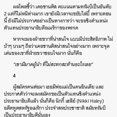
ผลโพลชี้ว่า เดอซานติส คะแนนตามทรัมป์เป็นอันดับ
2 แต่ก็ไม่หนีห่างมาก เขายังมีเวลาจะขยับไล่บี้ เพราะตอน
นี้ ยังมีไม่ประกาศอย่างเป็นทางการว่า จะขอชิงตำแหน่ง
ตัวแทนประธานาธิบดีอเมริกาของพรรค
หากจะมองฝ่ายขวาที่น่าสนใจ แบบมีประสิทธิภาพ ไม่
บ้าๆ บวมๆ ถือว่าเดอซานติสน่าสนใจอย่างมาก เพราะจุด
เด่นของเขาที่ฝ่ายขวาชอบใจมาก นั่นก็คือ
“เขามีมาดผู้นำ ที่ไม่สะทกสะท้านอะไรเลย”
4
ผู้สมัครคนต่อมา เธอมีพ่อแม่เป็นคนอินเดีย และ
ประกาศตัวว่าจะลงสมัครขอเป็นตัวแทนชิงตำแหน่ง
ประธานาธิบดีแล้ว นั่นก็คือ นิกกี้ เฮลีย์ (Nikki Haley)
อดีตทูตสหรัฐอเมริกา ประจำสหประชาชาติ สมัยทรัมป์
เป็นประธานาธิบดีนั่นเอง