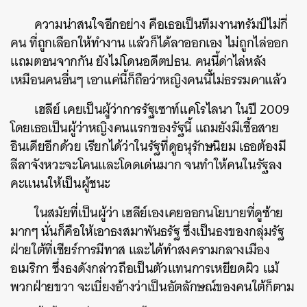
ความน่าสนใจอีกอย่าง คือเธอเป็นทีมงานทรัมป์ไม่กี่
คน ที่ถูกเลือกให้ทำงาน แล้วก็ได้ลาออกเอง ไม่ถูกไล่ออก
แถมตอนจากกัน ยังไม่โดนอดีตปธน. คนนี้ด่าไล่หลัง
เหมือนคนอื่นๆ เอาแค่นี้ก็ถือว่าหญิงคนนี้ไม่ธรรมดาแล้ว
เฮลีย์ เคยเป็นผู้ว่าการรัฐเซาท์แคโรไลนา ในปี 2009
โดยเธอเป็นผู้ว่าหญิงคนแรกของรัฐนี้ แถมยังมีเชื้อสาย
อินเดียอีกด้วย เรียกได้ว่าในรัฐที่ดูอนุรักษนิยม เธอต้องมี
ลีลาจังหวะจะโคนและโดดเด่นมาก จนทำให้คนในรัฐลง
คะแนนให้เป็นผู้ชนะ
ในสมัยที่เป็นผู้ว่า เฮลีย์เองเคยออกนโยบายที่ดูซ้าย
มากๆ นั่นก็คือให้เอาธงสมาพันธรัฐ ซึ่งเป็นธงของกลุ่มรัฐ
ฝ่ายใต้ที่เชียร์การมีทาส และได้ทำสงครามกลางเมือง
อเมริกา ซึ่งธงดังกล่าวถือเป็นตัวแทนการเหยียดผิว แม้
พวกฝ่ายขวา จะเบี่ยงอ้างว่าเป็นอัตลักษณ์ของคนใต้ก็ตาม