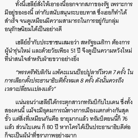
ทั้งนี้เฮลีย์สั่งให้เอาธงนี้ออกจากสภาของรัฐ เพราะการ
มีอยู่ของธงนี้ เท่ากับสนับสนุนระบอบทาส ซึ่งเธอก็ทำได้
สำเร็จ จนดูเหมือนมีความสามารถในการอยู่กับกลุ่ม
อนุรักษนิยมได้เป็นอย่างดี
เฮลีย์ย้ำกับประชาชนเสมอว่า สหรัฐอเมริกา ต้องการ
ผู้นำรุ่นใหม่ และด้วยวัยเพียง 51 ปี จึงดูเป็นความหวังใหม่
ที่น่าสนใจสำหรับฝ่ายขวาอย่างยิ่ง
“พรรครีพับลิกัน แพ้คะแนนป็อปปูลาร์โหวต 7 ครั้ง ใน
การเลือกตั้งประธานาธิบดีทั้งหมด 8 ครั้ง ดังนั้นควรถึง
เวลาเปลี่ยนแปลงแล้ว”
แน่นอนว่าเฮลีย์ได้กระตุกสาวกทรัมป์กับไบเดน ซึ่งทั้ง
สองคนนี้ แม้จะมีอุดมการณ์ทางการเมืองแตกต่างกันสุด
ขั้ว แต่สิ่งที่เหมือนกันคือ อายุมากแล้ว ทรัมป์ตอนนี้ก็ 76
แล้ว ส่วนไบเดน ก็ 80 ปี หากใครได้เป็นประธานาธิบดีต่อ
ก็จะเป็นผู้นำที่ชราภาพอย่างมาก