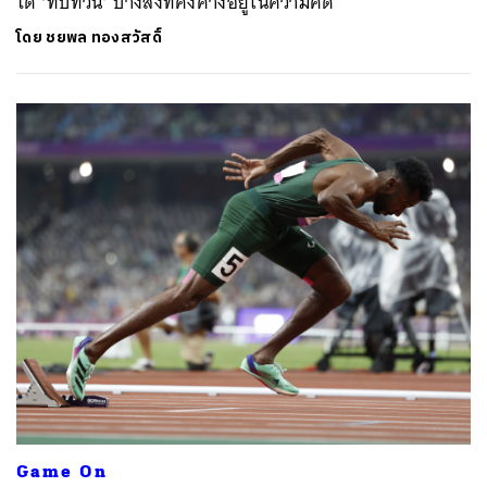
ได้ ‘ทบทวน’ บางสิ่งที่คั่งค้างอยู่ในความคิด
โดย
ชยพล ทองสวัสดิ์
ค้นหา
SHARE
TWEET
LINE
EMAIL
Game On