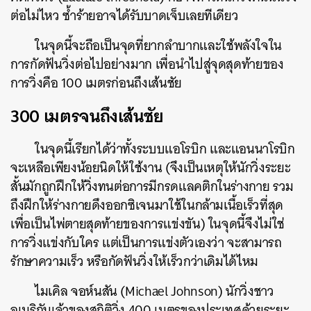
ต่อไม่ไหว ซ้ำร้ายอาจได้รับบาดเจ็บเลยทีเดียว
ในจุดนี้จะถือเป็นจุดที่ยากลำบากและใช้พลังใจใน
การกัดฟันวิ่งต่อไปอย่างมาก เพื่อนำไปสู่จุดสุดท้ายของ
การวิ่งคือ 100 เมตรก่อนถึงเส้นชัย
300 เมตรจนถึงเส้นชัย
ในจุดนี้เรียกได้ว่าทั้งระบบแอโรบิก และแอนนาโรบิก
จะเหลือเพียงน้อยนิดให้ใช้งาน (จึงเป็นเหตุให้นักวิ่งระยะ
สั้นมักถูกฝึกให้วิ่งทนต่อการมีกรดแลคติกในร่างกาย รวม
ถึงฝึกให้ร่างกายดึงออกซิเจนมาใช้ในกล้ามเนื้อเร็วที่สุด
เพื่อเป็นไพ่ตายสุดท้ายของการแข่งขัน) ในจุดนี้จึงไม่ใช่
การวิ่งแข่งกับใคร แต่เป็นการแข่งตัวเองว่า จะสามารถ
รักษาความเร็ว หรือกัดฟันวิ่งให้เร็วกว่าเดิมได้ไหม
ไมเคิล จอห์นสัน (
Michael Johnson
) นักวิ่งชาว
อเมริกัน
เจ้าของสถิติวิ่ง 400 เมตรของประเทศด้วยระยะ