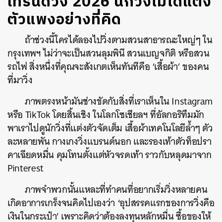
เทรนด์วิ่ง 2026 นักวิ่งไม่ได้แต่ง
ตัวแพงอย่างที่คิด
ถ้าช่วงนี้ใครได้ลองไปวิ่งตามสวนสาธารณะใหญ่ๆ ใน
กรุงเทพฯ ไม่ว่าจะเป็นสวนลุมพินี สวนเบญจกิติ หรือสวน
รถไฟ สิ่งหนึ่งที่คุณจะสังเกตเห็นทันทีคือ ‘เสื้อผ้า’ ของคน
ที่มาวิ่ง
ภาพตรงหน้ามันช่างขัดกับสิ่งที่เราเห็นใน Instagram
หรือ TikTok โดยสิ้นเชิง ในโลกโซเชียลฯ ที่อัลกอริทึมมัก
พาเราไปดูนักวิ่งที่แต่งตัวจัดเต็ม เสื้อผ้าเทคโนโลยีล้ำๆ ตัว
ละหลายพัน กางเกงวิ่งแบรนด์นอก และรองเท้าตัวท็อปรา
คาเฉียดหมื่น คุมโทนตั้งแต่หัวจรดเท้า ราวกับหลุดมาจาก
Pinterest
ภาพจำพวกนั้นแหละที่ทำคนที่อยากเริ่มวิ่งหลายคน
เกิดอาการเกร็งจนคิดไปเองว่า ‘อุปสรรคแรกของการวิ่งคือ
เงินในกระเป๋า’ เพราะคิดว่าต้องลงทุนหลักหมื่น ซื้อของให้