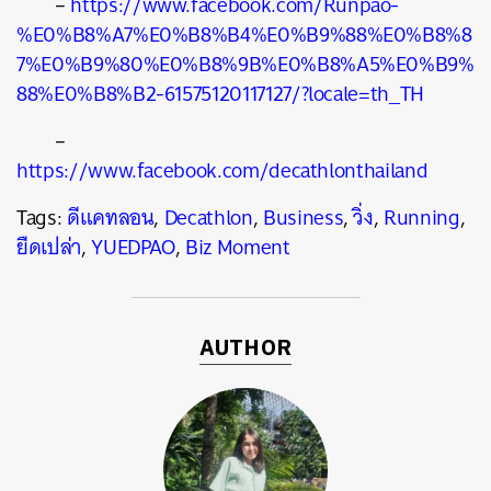
–
https://www.facebook.com/Runpao-
%E0%B8%A7%E0%B8%B4%E0%B9%88%E0%B8%8
7%E0%B9%80%E0%B8%9B%E0%B8%A5%E0%B9%
88%E0%B8%B2-61575120117127/?locale=th_TH
–
https://www.facebook.com/decathlonthailand
Tags:
ดีแคทลอน
,
Decathlon
,
Business
,
วิ่ง
,
Running
,
ยืดเปล่า
,
YUEDPAO
,
Biz Moment
AUTHOR