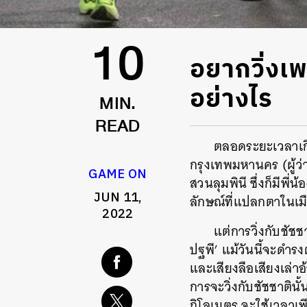
อยากวิ่งเพ
10
อย่างไร
MIN.
READ
ตลอดระยะเวลาเกื
กรุงเทพมหานคร (ผู้ว่าฯ
GAME ON
สวนลุมพินี ซึ่งก็มีพ
JUN 11,
ลักษณ์ที่แปลกตาในเมื
2022
แต่การวิ่งกับชัชชา
ปฐพี’ แม้วันนี้จะดำรง
และเสียงลือเสียงเล่าอ้า
การจะวิ่งกับชัชชาตินั
กิโลเมตร จะใช้เวลาเพี