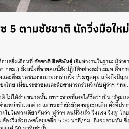
ซ 5 ตามชัชชาติ นักวิ่งมือใหม
ชัชชาติ สิทธิพันธุ์
อบครึ่งเดือนที่
เริ่มทำงานในฐานะผู้ว่าร
 กทม.) สิ่งหนึ่งที่ชายคนนี้ยังปฎิบัติอย่างสม่ำเสมอ คือการอ
ี่น้องและสื่อมวลชนมากมายมาร่วมวิ่ง ร่วมพูดคุย แจ้งถึงปั
องไทย เมื่อประชาชนและสื่อสามารถร่วมวิ่งกับผู้ว่าฯ กทม. 
ติ ไม่ได้ง่ายขนาดนั้น เพราะชายที่เคยได้ชื่อว่าเป็น ‘รัฐมนตร
ตำแหน่งที่แตกต่าง แต่พละกำลังยังคงอยู่เช่นเดิม ดั่งที่ป
งไปในทางเดียวกันว่า ‘ผู้ว่าฯ คนนี้วิ่งเร็ว วิ่งแรง วิ่งดุ’ โด
้น ต้องวิ่งด้วยเพซโดยเฉลี่ย 5.00 นาที/กม. ถึงจะตามทัน ซึ่
ยงแค่ 50 นาทีเท่านั้น