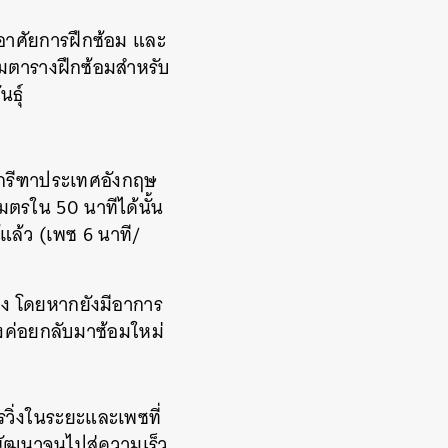
งอาศัยการฝึกซ้อม และ
วมตารางฝึกซ้อมสำหรับ
นธุ์
กรีฑาประเทศอังกฤษ
เมตรใน 50 นาทีได้นั้น
แล้ว (เพซ 6 นาที/
วิ่ง โดยหากยังมีอาการ
ึงค่อยกลับมาซ้อมใหม่
รวิ่งในระยะและเพซที่
ยพัฒนาจนไปสู่ความเร็ว