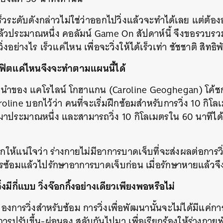
วระดับดังกล่าวไม่ใช่ว่าออกไปวิ่งแล้วจะทำได้เลย แต่ต้อ
ล้วประมาณหนึ่ง คอลัมน์ Game On สัปดาห์นี้ จึงขอรวบร
ิ่งอย่างไร เร็วแค่ไหน เพื่อจะวิ่งให้ได้เร็วเท่า ชัชชาติ สิทธิพั
ฟิตแค่ไหนจึงจะทำตามแผนนี้ได้
ะนำของ แคโรไลน์ โกฮาแกน (Caroline Geoghegan) โค้ช
aroline บอกไว้ว่า คนที่จะเริ่มฝึกซ้อมสำหรับการวิ่ง 10 กิโล
มาประมาณหนึ่ง และสามารถวิ่ง 10 กิโลเมตรใน 60 นาทีได้
ช็กให้แน่ใจว่า ร่างกายไม่มีอาการบาดเจ็บที่จะส่งผลต่อการ
ารซ้อมแล้วไปรักษาอาการบาดเจ็บก่อน เมื่อรักษาหายแล้วจ
มีกี่แบบ วิ่งจ๊อกกิ้งอย่างเดียวเพียงพอหรือไม่
งการวิ่งสำหรับซ้อม การวิ่งเพื่อพัฒนานั้นจะไม่ได้มีแค่กา
การปรับขึ้น-ผ่อนลง สลับกันไปมา เพื่อเรียกร้องให้ร่างกา