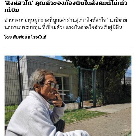
‘สิงห์สาโท’ คุณค่าของท้องถิ่นในสังคมที่ไม่เท่า
เทียม
อำนาจนายทุนผูกขาดที่ถูกเล่าผ่านสุรา ‘สิงห์สาโท’ นวนิยาย
นอกขนบระบบทุน ที่เปี่ยมด้วยแรงบันดาลใจสำหรับผู้มีฝัน
โดย
พิมพ์ชนก โรจนันท์