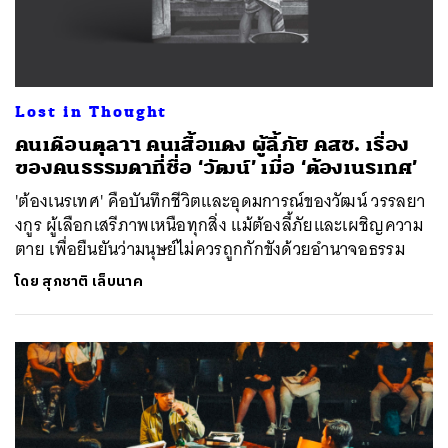
Lost in Thought
คนเดือนตุลาฯ คนเสื้อแดง ผู้ลี้ภัย คสช. เรื่อง
ของคนธรรมดาที่ชื่อ ‘วัฒน์’ เมื่อ ‘ต้องเนรเทศ’
'ต้องเนรเทศ' คือบันทึกชีวิตและอุดมการณ์ของวัฒน์ วรรลยา
งกูร ผู้เลือกเสรีภาพเหนือทุกสิ่ง แม้ต้องลี้ภัยและเผชิญความ
ตาย เพื่อยืนยันว่ามนุษย์ไม่ควรถูกกักขังด้วยอำนาจอธรรม
โดย
สุภชาติ เล็บนาค