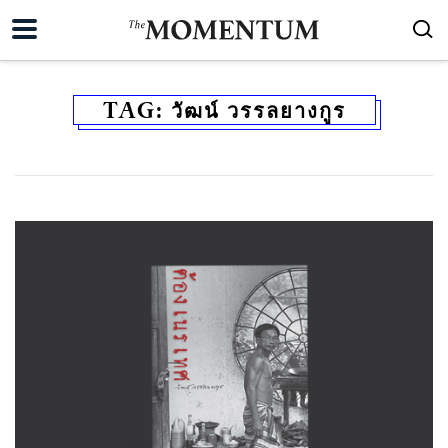
TAG:
วัฒน์ วรรลยางกูร