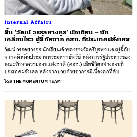
Internal Affairs
สิ้น ‘วัฒน์ วรรลยางกูร’ นักเขียน – นัก
เคลื่อนไหว ผู้ลี้ภัยจาก คสช. ที่ประเทศฝรั่งเศส
วัฒน์ วรรลยางกูร นักเขียนเจ้าของรางวัลศรีบูรพา และผู้ลี้ภัย
จากคดีหมิ่นประมาทพระมหากษัตริย์ หลังการรัฐประหารของ
คณะรักษาความสงบแห่งชาติ (คสช.) เสียชีวิตอย่างสงบที่
ประเทศฝรั่งเศส หลังจากป่วยด้วยอาการมีเนื้องอกที่ตับ
โดย
THE MOMENTUM TEAM