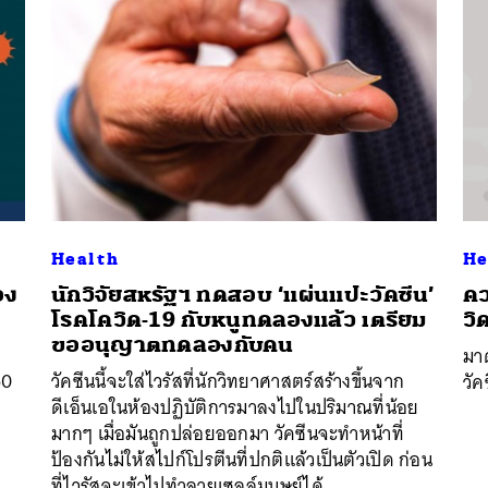
Health
He
อง
นักวิจัยสหรัฐฯ ทดสอบ ‘แผ่นแปะวัคซีน’
คว
โรคโควิด-19 กับหนูทดลองแล้ว เตรียม
วิ
ขออนุญาตทดลองกับคน
มา
60
วัคซีนนี้จะใส่ไวรัสที่นักวิทยาศาสตร์สร้างขึ้นจาก
วัค
ดีเอ็นเอในห้องปฏิบัติการมาลงไปในปริมาณที่น้อย
น
มากๆ เมื่อมันถูกปล่อยออกมา วัคซีนจะทำหน้าที่
ป้องกันไม่ให้สไปก์โปรตีนที่ปกติแล้วเป็นตัวเปิด ก่อน
ที่ไวรัสจะเข้าไปทำลายเซลล์มนุษย์ได้