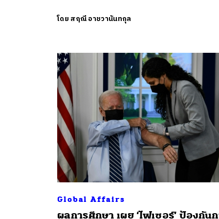
โดย
สฤณี อาชวานันทกุล
Global Affairs
ผลการศึกษา เผย ‘ไฟเซอร์’ ป้องกัน