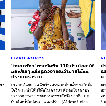
Global Affairs
Gl
‘โมเดอร์นา’ ขายวัคซีน 110 ล้านโดส ให้
ปร
แอฟริกา หลังถูกวิจารณ์ว่าขายให้แต่
กร
ประเทศร่ำรวย
คว
แรงกดดันอย่างหนักเรื่องความเหลื่อมล้ำของวัคซีน
ฌาอ
ียง
โควิด-19 ทำให้บริษัทโมเดอร์นา ตัดสินใจออกมา
บรา
ประกาศว่าพวกเขาตกลงจะขายวัคซีนมากถึง 110
ยอด
ล้านโดสให้แก่สหภาพแอฟริกา (African Union-
6 