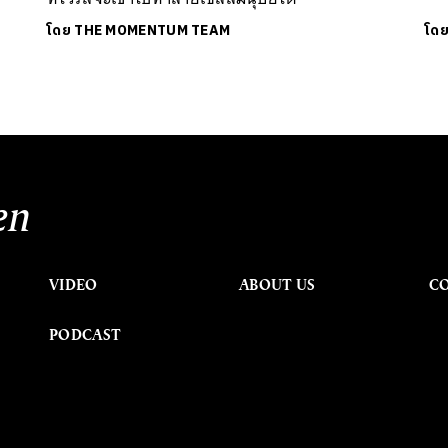
โดย
THE MOMENTUM TEAM
โด
en
VIDEO
ABOUT US
C
PODCAST