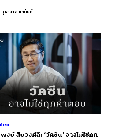
ย
สุธามาส ทวินันท์
deo
รพงษ์ สืบวงศ์ลี: ‘วัคซีน’ อาจไม่ใช่ทุก