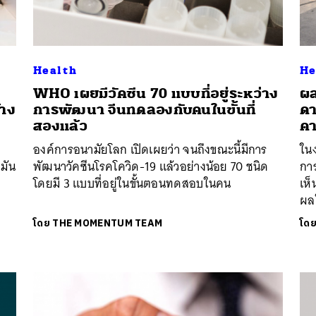
Health
He
WHO เผยมีวัคซีน 70 แบบที่อยู่ระหว่าง
ผล
้าง
การพัฒนา จีนทดลองกับคนในขั้นที่
ดา
สองแล้ว
คา
องค์การอนามัยโลก เปิดเผยว่า จนถึงขณะนี้มีการ
ในง
มัน
พัฒนาวัคซีนโรคโควิด-19 แล้วอย่างน้อย 70 ชนิด
กา
โดยมี 3 แบบที่อยู่ในขั้นตอนทดสอบในคน
เห
ผลใ
โดย
THE MOMENTUM TEAM
โด