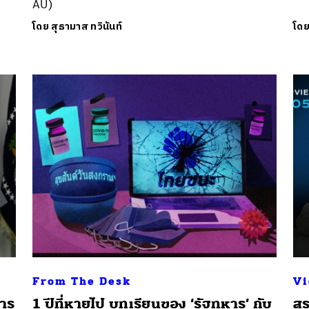
AU)
โดย
สุธามาส ทวินันท์
โด
From The Desk
Vi
การ
1 ปีที่หายไป บทเรียนของ ‘รัฐทหาร’ กับ
สุ