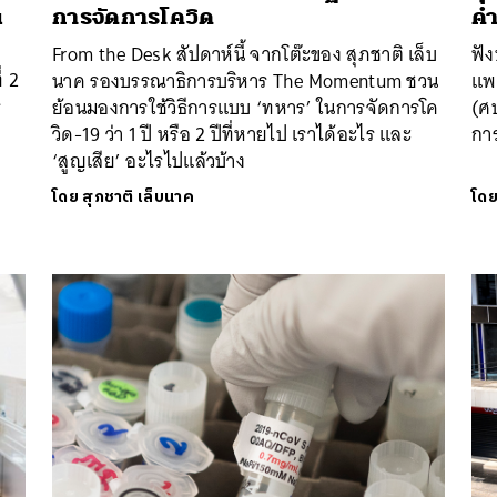
น
การจัดการโควิด
ค
From the Desk สัปดาห์นี้ จากโต๊ะของ สุภชาติ เล็บ
ฟั
่ 2
นาค รองบรรณาธิการบริหาร The Momentum ชวน
แพ
ร
ย้อนมองการใช้วิธีการแบบ ‘ทหาร’ ในการจัดการโค
(ศ
วิด-19 ว่า 1 ปี หรือ 2 ปีที่หายไป เราได้อะไร และ
กา
‘สูญเสีย’ อะไรไปแล้วบ้าง
โดย
สุภชาติ เล็บนาค
โด
นหา
SHARE
TWEET
LINE
EMAIL