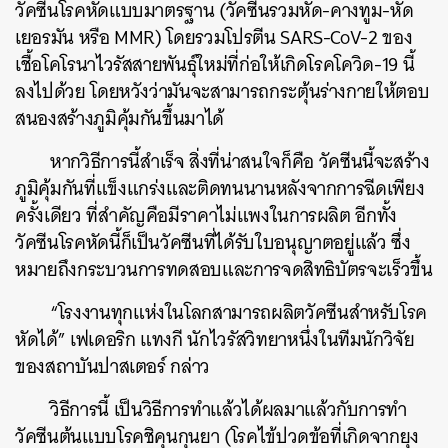
วัคซีนโรคหัดแบบมาตรฐาน (วัคซีนรวมหัด-คางทูม-หัด
เยอรมัน หรือ MMR) โดยรวมโปรตีน
SARS-CoV-2
ของ
เชื้อโคโรนาไวรัสสายพันธุ์ใหม่ที่ก่อให้เกิดโรคโควิด
-19
นี้
ลงไปด้วย
โดยหวังว่ามันจะสามารถกระตุ้นร่างกายให้ตอบ
สนองสร้างภูมิคุ้มกันขึ้นมาได้
หากวิธีการนี้สำเร็จ สิ่งที่น่าสนใจก็คือ
วัคซีนนี้จะสร้าง
ภูมิคุ้มกันที่แข็งแกร่งและติดทนนานหลังจากการฉีดเพียง
ครั้งเดียว ที่สำคัญคือมีราคาไม่แพงในการผลิต
อีกทั้ง
วัคซีนโรคหัดนี้ก็เป็นวัคซีนที่ได้รับใบอนุญาตอยู่แล้ว ซึ่ง
หมายถึงกระบวนการทดสอบและการจดสิทธิบัตรจะเร็วขึ้น
“
โรงงานทุกแห่งในโลกสามารถผลิตวัคซีนสำหรับโรค
หัดได้
”
เฟเดอริก
แทงกี
นักไวรัสวิทยาหนึ่งในทีมนักวิจัย
ของสถาบันปาสเตอร์ กล่าว
วิธีการนี้ เป็นวิธีการทำแล้วได้ผลมาแล้วกับการทำ
วัคซีนต้นแบบโรคชิคุนกุนยา (โรคไข้ปวดข้อที่เกิดจากยุง