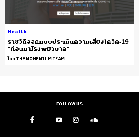
ค้นหา
Health
SHARE
TWEET
L
ราชวิถีออกแบบประเมินความเสี่ยงโควิด-19
“ก่อนมาโรงพยาบาล”
โดย THE MOMENTUM TEAM
FOLLOW US