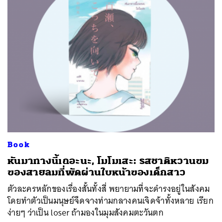
Book
หันมาทางนี้เถอะนะ, โมโมเสะ: รสชาติหวานขม
ของสายลมที่พัดผ่านใบหน้าของเด็กสาว
ตัวละครหลักของเรื่องสั้นทั้งสี่ พยายามที่จะดำรงอยู่ในสังคม
โดยทำตัวเป็นมนุษย์จืดจางท่ามกลางคนเจิดจ้าทั้งหลาย เรียก
ง่ายๆ ว่าเป็น loser ถ้ามองในมุมสังคมตะวันตก