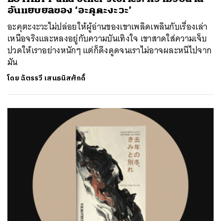
อันแยบยลของ ‘อะคุตะงะวะ’
อะคุตะงะวะไม่ปล่อยให้ผู้อ่านของเขาเพลิดเพลินกับเรื่องเล่า
เหนือจริงและหลงอยู่กับความบันเทิงใจ เขาสาดใส่ความเจ็บ
ปวดให้เราอย่างหนักๆ แต่ก็ดึงดูดจนเราไม่อาจผละหนีไปจาก
มัน
โดย
ฉัตรรวี เสนธนิสศักดิ์