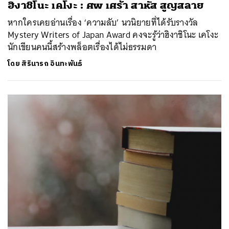
ฮิงาชิโนะ เคโงะ : ศพ เศร้า สาหัส สูญสลาย
หากใครเคยอ่านเรื่อง ‘ความลับ’ นวนิยายที่ได้รับรางวัล
Mystery Writers of Japan Award คงจะรู้ว่าฮิงาชิโนะ เคโงะ
นักเขียนคนนี้สร้างพล็อตเรื่องได้ไม่ธรรมดา
โดย
สิรินารถ อินทะพันธ์