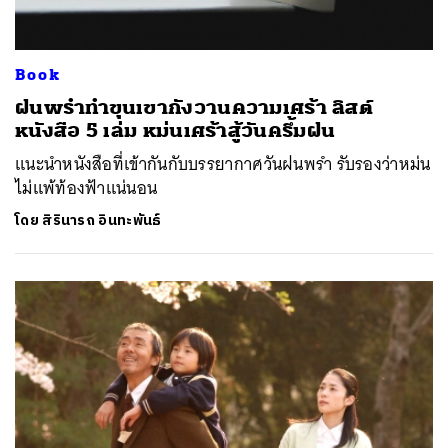
Book
ฝนพรำทำขุนเขากังวานความเศร้า ลิสต์
หนังสือ 5 เล่ม หม่นเศร้าสู้วันครึ้มฝน
แนะนำหนังสือที่เข้ากันกับบรรยากาศวันฝนพรำ รับรองว่าหม่น
ไม่แพ้ท้องฟ้าแน่นอน
โดย
สิรินารถ อินทะพันธ์