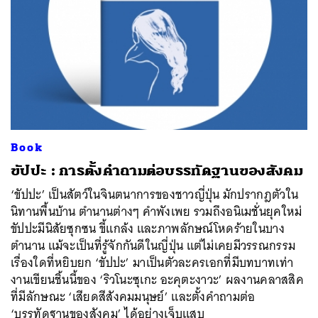
Book
ขัปปะ : การตั้งคำถามต่อบรรทัดฐานของสังคม
‘ขัปปะ’ เป็นสัตว์ในจินตนาการของชาวญี่ปุ่น มักปรากฎตัวใน
นิทานพื้นบ้าน ตำนานต่างๆ คำพังเพย รวมถึงอนิเมชั่นยุคใหม่
ขัปปะมีนิสัยซุกซน ขี้แกล้ง และภาพลักษณ์โหดร้ายในบาง
ตำนาน แม้จะเป็นที่รู้จักกันดีในญี่ปุ่น แต่ไม่เคยมีวรรณกรรม
เรื่องใดที่หยิบยก ‘ขัปปะ’ มาเป็นตัวละครเอกที่มีบทบาทเท่า
งานเขียนชิ้นนี้ของ ‘ริวโนะซุเกะ อะคุตะงาวะ’ ผลงานคลาสสิค
ที่มีลักษณะ ‘เสียดสีสังคมมนุษย์’ และตั้งคำถามต่อ
‘บรรทัดฐานของสังคม’ ได้อย่างเจ็บแสบ