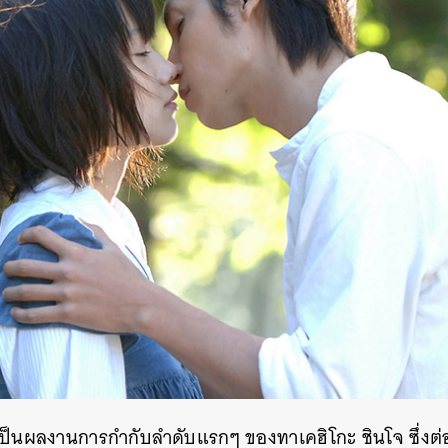
ี้เป็นผลงานการกำกับลำดับแรกๆ ของทาเคฮิโกะ ชินโจ ซึ่ง
นหา