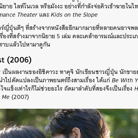
ิยาย ไลท์โนเวล หรือมังงะ อย่างที่กำลังจ่อคิวเข้าฉายใน
omance Theater
และ
Kids on the Slope
ญี่ปุ่นดีๆ ที่สร้างจากหนังสืออีกมากมายที่หลายคนอาจพลา
่องที่สร้างมาจากนิยาย 5 เล่ม คละเคล้าอารมณ์และประเภท 
ทราบแล้วไปหามาดูกัน
st (2006)
t
เป็นผลงานของอิชิคาวะ ทาคุจิ นักเขียนชาวญี่ปุ่น นักขาย
ถูกนำไปดัดแปลงเป็นภาพยนตร์ถึงสามเรื่อง ได้แก่
Be With 
ใจแข็งเท่าไรก็ไม่ช่วยอะไร ถัดมาลำดับที่สองจึงเป็นเรื่อง
H
or Me
(2007)