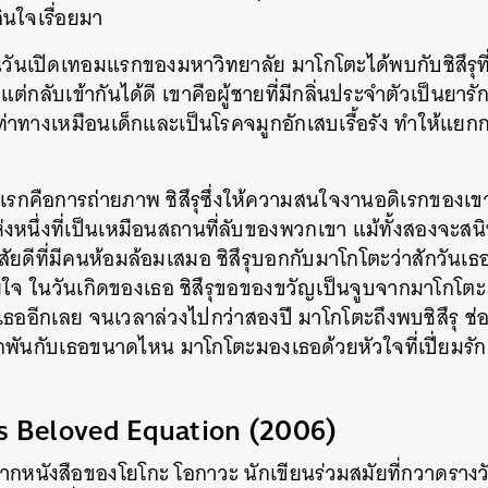
กินใจเรื่อยมา
SHARE
TWEET
LINE
EMAIL
นในวันเปิดเทอมแรกของมหาวิทยาลัย มาโกโตะได้พบกับชิสึรุที่
่กลับเข้ากันได้ดี เขาคือผู้ชายที่มีกลิ่นประจำตัวเป็นยาร
าทางเหมือนเด็กและเป็นโรคจมูกอักเสบเรื้อรัง ทำให้แยกกลิ่
รกคือการถ่ายภาพ ชิสึรุซึ่งให้ความสนใจงานอดิเรกของเขา 
ห่งหนึ่งที่เป็นเหมือนสถานที่ลับของพวกเขา แม้ทั้งสองจะส
ิสัยดีที่มีคนห้อมล้อมเสมอ ชิสึรุบอกกับมาโกโตะว่าสักวันเ
ใจ ในวันเกิดของเธอ ชิสึรุขอของขวัญเป็นจูบจากมาโกโตะ แ
เธออีกเลย จนเวลาล่วงไปกว่าสองปี มาโกโตะถึงพบชิสึรุ ช่อ
ะผูกพันกับเธอขนาดไหน มาโกโตะมองเธอด้วยหัวใจที่เปี่ยมรั
’s Beloved Equation (2006)
กหนังสือของโยโกะ โอกาวะ นักเขียนร่วมสมัยที่กวาดราง