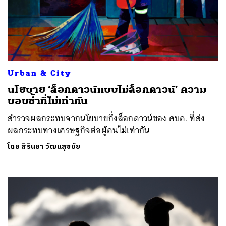
Urban & City
นโยบาย ‘ล็อกดาวน์แบบไม่ล็อกดาวน์’ ความ
บอบช้ำที่ไม่เท่ากัน
สำรวจผลกระทบจากนโยบายกึ่งล็อกดาวน์ของ ศบค. ที่ส่ง
ผลกระทบทางเศรษฐกิจต่อผู้คนไม่เท่ากัน
โดย
สิรินยา วัฒนสุขชัย