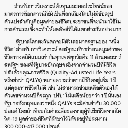
สำหรับการวิเคราะห์ต้นทุนและผลประโยชน์ของ
มาตรการล็อกดาวน์ก็ยังเป็นที่ถกเถียงโดยไม่มีข้อสรุป
ตัวแปรสำคัญคือมูลค่าของชีวิตประชาชนที่จะนำมาใช้ใน
การคำนวณ ซึ่งจะทำให้ผลลัพธ์ที่ได้แตกต่างกันอย่างมาก
รัฐบาลโลกตะวันตกจะมีตัวเลขมาตรฐานของ ‘หนึ่ง
ชีวิต’ สำหรับการวิเคราะห์ สหรัฐอเมริกากำหนดมูลค่าของ
ชีวิตทางสถิติแบบเท่ากันทุกเพศทุกวัยคือ 11 ล้านดอลลาร์
สหรัฐฯ ขณะที่รัฐบาลอังกฤษจะอิงจากจำนวนปีที่มีชีวิต
ปรับด้วยคุณภาพชีวิต (Quality-Adjusted Life Years
หรือย่อว่า QALYs) หมายความว่าหากมีชีวิตอยู่เพิ่ม 1 ปี
แต่คุณภาพชีวิตไม่ดี เช่น ไม่สามารถช่วยเหลือตัวเองได้
ตัวเลขจำนวนปีก็จะถูก ‘ปรับ’ ให้เหลือน้อยกว่า 1 ปีนั่นเอง
รัฐบาลอังกฤษมองว่าหนึ่ง QALYs จะมีค่าเท่ากับ 30,000
ปอนด์ โดยถ้าเทียบกับค่าเฉลี่ยของอายุผู้ที่เสียชีวิตจากโค
วิด-19 มูลค่าของชีวิตที่รักษาไว้ได้จะอยู่ที่ประมาณ
300,000-417,000 ปอนด์