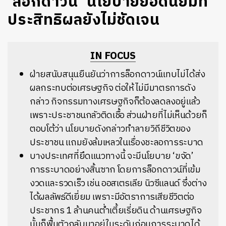
‘ล็อกดาวน์’ นโยบายยอดนิยมที่
ประสิทธิผลยังไม่ชัดเจน
IN FOCUS
ฝ่ายสนับสนุนยืนยันว่าการล็อกดาวน์แทบไม่ได้ส่ง
ผลกระทบต่อเศรษฐกิจ ต่อให้ไม่มีมาตรการดัง
กล่าว กิจกรรมทางเศรษฐกิจก็ต้องลดลงอยู่แล้ว
เพราะประชาชนกลัวติดเชื้อ ส่วนฝ่ายที่ไม่เห็นด้วยก็
ตอบโต้ว่า นโยบายดังกล่าวทำลายวิถีชีวิตของ
ประชาชน แถมยังล้มเหลวในเรื่องชะลอการระบาด
บางประเทศที่ยึดแนวทางนี้ จะมีนโยบาย ‘ขจัด’
การระบาดอย่างสิ้นซาก โดยการล็อกดาวน์ที่เข้ม
งวดและรวดเร็ว เช่น ออสเตรเลีย นิวซีแลนด์ ซึ่งต่าง
ได้ผลลัพธ์ดีเยี่ยม เพราะมีอัตราการเสียชีวิตต่อ
ประชากร 1 ล้านคนต่ำเตี้ยเรี่ยดิน ด้านเศรษฐกิจ
นั้นก็ฟื้นตัวกลับมาอยู่ในระดับก่อนการระบาดได้