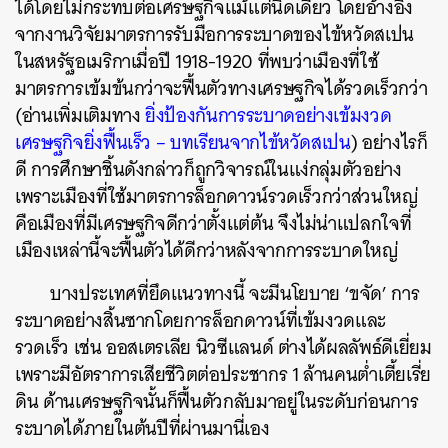
ได้โดยไม่กระทบต่อเศรษฐกิจแม้แต่นิดเดียว โดยอ้างอิง
จากงานวิจัยมาตรการรับมือการระบาดของไข้หวัดสเปน
ในสหรัฐอเมริกาเมื่อปี 1918-1920 ที่พบว่าเมืองที่ใช้
มาตรการเข้มข้นกว่าจะฟื้นตัวทางเศรษฐกิจได้รวดเร็วกว่า
(อ่านเพิ่มเติมทาง
ยิ่งป้องกันการระบาดอย่างเข้มงวด
เศรษฐกิจยิ่งฟื้นเร็ว – บทเรียนจากไข้หวัดสเปน
) อย่างไรก็
ดี การศึกษาชิ้นดังกล่าวก็ถูกวิจารณ์ในแง่กลุ่มตัวอย่าง
เพราะเมืองที่ใช้มาตรการล็อกดาวน์รวดเร็วกว่าส่วนใหญ่
คือเมืองที่มีเศรษฐกิจดีกว่าตั้งแต่ต้น จึงไม่น่าแปลกใจที่
เมืองเหล่านี้จะฟื้นตัวได้ดีกว่าหลังจากการระบาดใหญ่
บางประเทศที่ยึดแนวทางนี้ จะมีนโยบาย ‘ขจัด’ การ
ระบาดอย่างสิ้นซากโดยการล็อกดาวน์ที่เข้มงวดและ
รวดเร็ว เช่น ออสเตรเลีย นิวซีแลนด์ ต่างได้ผลลัพธ์ดีเยี่ยม
เพราะมีอัตราการเสียชีวิตต่อประชากร 1 ล้านคนต่ำเตี้ยเรี่ย
ดิน ด้านเศรษฐกิจนั้นก็ฟื้นตัวกลับมาอยู่ในระดับก่อนการ
ระบาดได้ภายในต้นปีที่ผ่านมานี่เอง