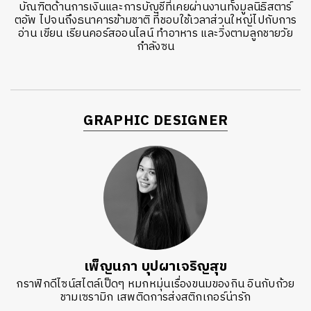
บัณฑิตด้านการเงินและการบัญชีที่เคยผ่านงานทั้งมูลนิธิสตาร์
ตอัพ ไปจนถึงธนาคารข้ามชาติ ที่ชอบใช้เวลาส่วนใหญ่ไปกับการ
อ่าน เขียน เรียนคอร์สออนไลน์ ทำอาหาร และวิ่งตามลูกชายวัย
กำลังซน
GRAPHIC DESIGNER
เพ็ญนภา บุปผาเจริญสุข
กราฟิกดีไซน์สไตล์เป็ดๆ หมกหมุ่นเรื่องขนมของกิน อินกับถ้วย
ชามเซรามิก เสพติดการส่งสติกเกอร์น่ารัก