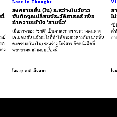
Lost in Thought
Vi
สงครามเย็น (ใน) ระหว่างโบว์ขาว
อา
ี่
บันทึกจุดเปลี่ยนประวัติศาสตร์ เพื่อ
ไม
ทำความเข้าใจ ‘สามนิ้ว’
“ปี
เมื่อภาพของ ‘ชาติ’ เป็นคนละภาพ ระหว่างคนต่าง
ต่ำ
ูลย์
เจเนอเรชัน แล้วอะไรที่ทำให้คนมองต่างกันขนาดนั้น
อา
ียก
สงครามเย็น (ใน) ระหว่าง โบว์ขาว คือหนังสือที่
ข้อง
พยายามหาคำตอบเรื่องนี้
โดย
สุภชาติ เล็บนาค
โด