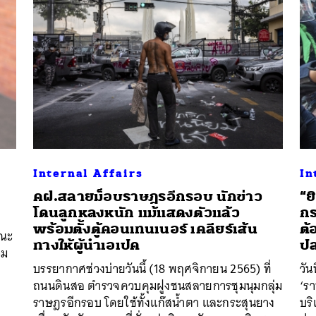
Internal Affairs
In
’
คฝ.สลายม็อบราษฎรอีกรอบ นักข่าว
“ย
โดนลูกหลงหนัก แม้แสดงตัวแล้ว
กร
พร้อมตั้งตู้คอนเทนเนอร์ เคลียร์เส้น
ต
คณะ
ทางให้ผู้นำเอเปค
ปล
วม
บรรยากาศช่วงบ่ายวันนี้ (18 พฤศจิกายน 2565) ที่
วัน
ถนนดินสอ ตำรวจควบคุมฝูงชนสลายการชุมนุมกลุ่ม
‘ร
ราษฎรอีกรอบ โดยใช้ทั้งแก๊สน้ำตา และกระสุนยาง
บร