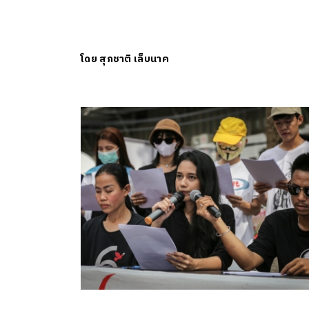
โดย
สุภชาติ เล็บนาค
ค้