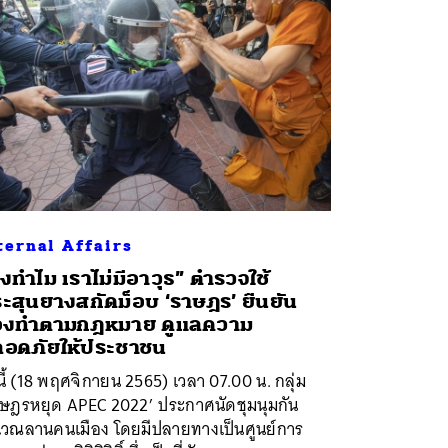
ternal Affairs
ิงทำไม เราไม่มีอาวุธ” ตำรวจใช้
ะสุนยางสกัดม็อบ ‘ราษฎร’ ยืนยัน
้องทำตามกฎหมาย ดูแลความ
อดภัยให้ประชาชน
นี้ (18 พฤศจิกายน 2565) เวลา 07.00 น. กลุ่ม
าษฎรหยุด APEC 2022’ ประกาศนัดชุมนุมกัน
ิเวณลานคนเมือง โดยมีปลายทางเป็นศูนย์การ