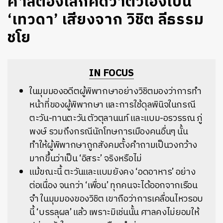
ศาลต้องเลิกคิดว่าตัวเองเป็น
‘เทวดา’ เสียงจาก วิชิต ลีธรรม
ชโย
IN FOCUS
ในมุมมองอดีตผู้พิพากษาอย่างวิชิตมองว่าการทำ
หน้าที่ของผู้พิพากษา และการใช้ดุลพินิจในกรณี
ตะวัน-ทานตะวัน ตัวตุลานนท์ และแบม-อรวรรณ ภู่
พงษ์ รวมถึงกรณีนักโทษการเมืองคนอื่นๆ นั้น
ทำให้ผู้พิพากษาถูกสังคมตั้งคำถามเป็นวงกว้าง
มากขึ้นว่าเป็น ‘อิสระ’ จริงหรือไม่
แม้ขณะนี้ ตะวันและแบมยังคง ‘อดอาหาร’ อย่าง
ต่อเนื่อง จนกว่า ‘เพื่อน’ ทุกคนจะได้ออกจากเรือน
จำ ในมุมมองของวิชิต เขาถือว่าการเคลื่อนไหวรอบ
นี้ ‘บรรลุผล’ แล้ว เพราะมิเช่นนั้น ศาลคงไม่ยอมให้