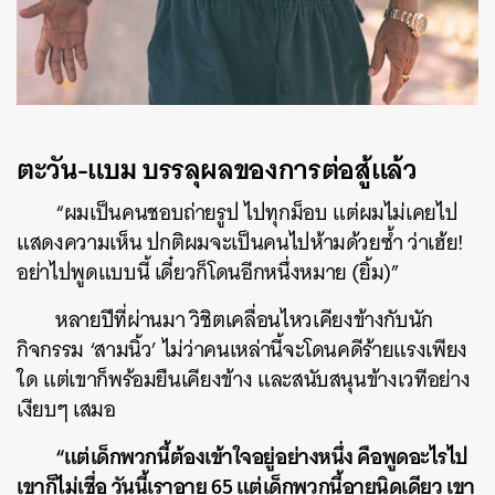
ตะวัน-แบม บรรลุผลของการต่อสู้แล้ว
“ผมเป็นคนชอบถ่ายรูป ไปทุกม็อบ แต่ผมไม่เคยไป
แสดงความเห็น ปกติผมจะเป็นคนไปห้ามด้วยซ้ำ ว่าเฮ้ย!
อย่าไปพูดแบบนี้ เดี๋ยวก็โดนอีกหนึ่งหมาย (ยิ้ม)”
หลายปีที่ผ่านมา วิชิตเคลื่อนไหวเคียงข้างกับนัก
กิจกรรม ‘สามนิ้ว’ ไม่ว่าคนเหล่านี้จะโดนคดีร้ายแรงเพียง
ใด แต่เขาก็พร้อมยืนเคียงข้าง และสนับสนุนข้างเวทีอย่าง
เงียบๆ เสมอ
“แต่เด็กพวกนี้ต้องเข้าใจอยู่อย่างหนึ่ง คือพูดอะไรไป
เขาก็ไม่เชื่อ วันนี้เราอายุ 65 แต่เด็กพวกนี้อายุนิดเดียว เขา