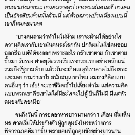
คนเขาเก่งมากนะ บางคนวาดรูป บางคนเล่นดนตรี บางคน
เป็นอัจฉริยะด้านนั้นด้านนี้ แต่ด้วยสภาพบ้านเมืองแบบนี้
เขาก็หมดอนาคต
“บางคนถามว่าทำไมไม่ห้าม เราจะห้ามได้อย่างไร
ความคิดเรากับเขามันคนละโลกกัน ปกติผมไม่ใช่คนชอบ
ออกสื่อ แต่ที่ต้องออกเพราะอะไร กลัวเขาตาย ถ้าเขาตาย
ขึ้นมา รับรอง ศาลยุติธรรมรับแรงกระแทกอย่างหนักแน่
รวมถึงรัฐบาลด้วย แล้วมันจะเกิดเหตุที่เราคาดไม่ถึงเยอะ
แยะเลย ถามว่าเราไปสนับสนุนเขาไหม ผมเองก็คิดแบบ
คนอื่นๆ ว่า เฮ้ย! จะเอาชีวิตเข้าไปเสี่ยงทำไม แต่ความคิด
แบบพวกเขาคือเขาไม่ได้มีอะไรจะไปสู้ ปืนก็ไม่มี มีแต่หัว
สมองกับสองมือ”
จนถึงวันนี้ การอดอาหารยาวนานกว่า 1 เดือน เริ่มเห็น
ผล ศาลเริ่มให้ประกันตัวผู้ถูกคุมขังในระหว่างการ
พิจารณาคดีมากขึ้น หลายคนที่ถูกคุมขังอย่างยาวนาน