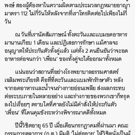
พงษ์ สองผู้ต้องหาในความผิดตามประมวลกฎหมายอาญา
มาตรา 112 ไม่กี่วันให้หลังจากที่เราโทรติดต่อไปเพียงไม่กี่
วัน
ณ​ วันที่เรานัดสัมภาษณ์ ทั้งตะวันและแบมอดอาหาร
มานานเกือบ 1 เดือน และปฏิเสธการรักษา แม้ศาลจะ
อนุญาตให้ประกันตัวทั้งคู่แล้ว แต่ทั้ง 2 คนยืนยันว่าจะอด
อาหารต่อจนกว่า ‘เพื่อน’ ของทั้งคู่จะได้ออกมาทั้งหมด
แน่นอนว่าสถานที่อย่างโรงพยาบาลธรรมศาสตร์
เฉลิมพระเกียรติ คือที่ที่ตะวันและแบมพักรักษาตัว หลัง
จากอดอาหารและน้ำจนร่างกายอ่อนเพลีย ส่งผลกระทบ
ต่อระบบภายในหลายอย่าง และร่างกายของพวกเขาก็ทรุด
ลงไปเรื่อยๆ ตราบใดที่ศาลยังไม่มีคำสั่งให้ประกันตัว
‘เพื่อน’ ที่โดนคุมขังระหว่างพิจารณาคดีทั้งหมด
ปีนี้วิชิตอายุ 65 ปี เมื่อเดือนกรกฎาคมที่ผ่านมา คณะ
กรรมการตุลาการ (ก.ต.) มีมติ ‘ไม่ต่ออายุ’ ให้วิชิตนั่งเป็นผู้