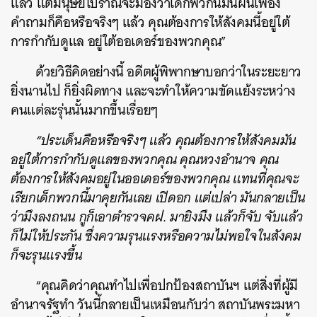
แล้ว แต่มนุษย์โบราณจะมองว่าเด็กพวกนี้มันฝันเฟื่อง
คำถามก็คือหรือจริงๆ แล้ว คุณต้องการให้สังคมนี้อยู่ใต้
การกำกับดูแล อยู่ใต้ออเดอร์ของพวกคุณ”
ด้วยวิธีคิดอย่างนี้ อดีตผู้พิพากษาบอกว่าในระยะยาว
ยิ่งนานไป ก็ยิ่งผิดทาง และจะทำให้ความขัดแย้งระหว่าง
คนแต่ละรุ่นนั้นมากขึ้นเรื่อยๆ
“ประเด็นคือหรือจริงๆ แล้ว คุณต้องการให้สังคมมัน
อยู่ใต้การกำกับดูแลของพวกคุณ คุณหวงอำนาจ คุณ
ต้องการให้สังคมอยู่ในออเดอร์ของพวกคุณ แทนที่คุณจะ
เรียกเด็กพวกนี้มาคุยกันเลย เปิดอก แต่เปล่า มันกลายเป็น
ว่ามึงลงถนน กูก็เอาตำรวจคฝ. มายิงมึง แล้วก็จับ จับแล้ว
ก็ไม่ให้ประกัน ซึ่งความรุนแรงหรือความไม่พอใจในสังคม
ก็จะรุนแรงขึ้น
“คุณคิดว่าคุณทำไปเพื่อปกป้องสถาบันฯ แต่สิ่งที่ผู้มี
อำนาจรัฐทำ วันนี้กลายเป็นเหมือนกับว่า สถาบันพระมหา