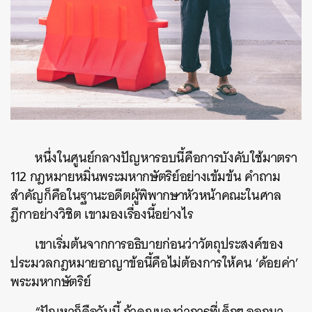
หนึ่งในศูนย์กลางปัญหารอบนี้คือการบังคับใช้มาตรา
112 กฎหมายหมิ่นพระมหากษัตริย์อย่างเข้มข้น คำถาม
สำคัญก็คือในฐานะอดีตผู้พิพากษาหัวหน้าคณะในศาล
ฎีกาอย่างวิชิต เขามองเรื่องนี้อย่างไร
เขาเริ่มต้นจากการอธิบายก่อนว่าวัตถุประสงค์ของ
ประมวลกฎหมายอาญาข้อนี้คือไม่ต้องการให้คน ‘ด้อยค่า’
พระมหากษัตริย์
“ปัญหาก็คือวันนี้ ถ้าคุณมองว่าการที่เด็กๆ ออกมา