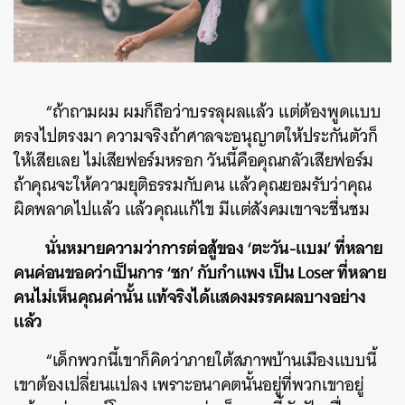
“ถ้าถามผม ผมก็ถือว่าบรรลุผลแล้ว แต่ต้องพูดแบบ
ตรงไปตรงมา ความจริงถ้าศาลจะอนุญาตให้ประกันตัวก็
ให้เสียเลย ไม่เสียฟอร์มหรอก วันนี้คือคุณกลัวเสียฟอร์ม
ถ้าคุณจะให้ความยุติธรรมกับคน แล้วคุณยอมรับว่าคุณ
ผิดพลาดไปแล้ว แล้วคุณแก้ไข มีแต่สังคมเขาจะชื่นชม
นั่นหมายความว่าการต่อสู้ของ ‘ตะวัน-แบม’ ที่หลาย
คนค่อนขอดว่าเป็นการ ‘ชก’ กับกำแพง เป็น Loser ที่หลาย
คนไม่เห็นคุณค่านั้น แท้จริงได้แสดงมรรคผลบางอย่าง
แล้ว
“เด็กพวกนี้เขาก็คิดว่าภายใต้สภาพบ้านเมืองแบบนี้
เขาต้องเปลี่ยนแปลง เพราะอนาคตนั้นอยู่ที่พวกเขาอยู่