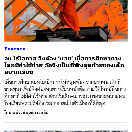
ค้นหา
SHARE
TWEET
LINE
EMAIL
Feature
จน ไร้โอกาส จึงต้อง ‘บวช’ เมื่อการศึกษาทาง
โลกมีค่าใช้จ่าย วัดจึงเป็นที่พึ่งสุดท้ายของเด็ก
อยากเรียน
เมื่อการศึกษาเป็นใบเบิกทางให้หลุดพ้นความยากจน เด็กที่
ขาดทุนทรัพย์จึงต้องหาทางเรียนหนังสือ ภายใต้โจทย์คือการ
ศึกษาที่ไม่มีค่าใช้จ่าย สำหรับเด็ก-เยาวชน เพศชายหลายคน
โรงเรียนพระปริยัติธรรม กลายเป็นตัวเลือกที่ดีที่สุด
โดย
พิพัฒน์พงษ์ ศรีวิชัย