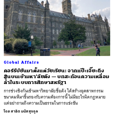
Global Affairs
คอร์รัปชันมาตั้งแต่วัยเรียน: จากแป๊ะเจี๊ยะถึง
สินบนเข้ามหา’ลัยดัง — บทสะท้อนความเหลื่อม
ล้ำในระบบการศึกษาสหรัฐฯ
การช่วงชิงกันเข้ามหาวิทยาลัยชื่อดัง ได้สร้างอุตสาหกรรม
ขนาดมหึมาขึ้นรองรับความต้องการนี้ ไม่มีอะไรผิดกฎหมาย
แต่อย่าถามถึงความเป็นธรรมในการแข่งขัน
โดย
สาธิต มนัสสุรกุล