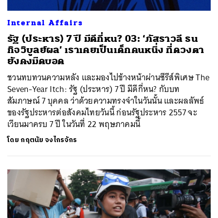
Internal Affairs
รัฐ (ประหาร) 7 ปี มีดีกี่หน? 03: ‘ภัสราวลี ธน
กิจวิบูลย์ผล’ เราเคยเป็นเด็กคนหนึ่ง ที่ดวงตา
ยังคงมืดบอด
ชวนทบทวนความหลัง และมองไปข้างหน้าผ่านซีรีส์พิเศษ The
Seven-Year Itch: รัฐ (ประหาร) 7 ปี มีดีกี่หน? กับบท
สัมภาษณ์ 7 บุคคล ว่าด้วยความทรงจำในวันนั้น และผลลัพธ์
ของรัฐประหารต่อสังคมไทยวันนี้ ก่อนรัฐประหาร 2557 จะ
เวียนมาครบ 7 ปี ในวันที่ 22 พฤษภาคมนี้
โดย
กฤตนัย จงไกรจักร