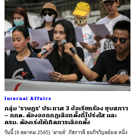
Internal Affairs
กลุ่ม ‘ราษฎร’ ประกาศ 3 ข้อเรียกร้อง ยุบสภาฯ
– กกต. ต้องออกกฎเลือกตั้งที่โปร่งใส และ
ครม. ต้องเร่งให้เกิดการเลือกตั้ง
วันนี้ (6 ตุลาคม 2565) ‘มายด์’ ภัสราวลี ธนกิจวิบูลย์ผล หนึ่ง