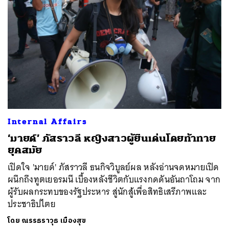
Internal Affairs
‘มายด์’​ ภัสราวลี หญิงสาวผู้ยืนเด่นโดยท้าทาย
ยุคสมัย
เปิดใจ 'มายด์'​ ภัสราวลี ธนกิจวิบูลย์ผล หลังอ่านจดหมายเปิด
ผนึกถึงทูตเยอรมนี เบื้องหลังชีวิตกับแรงกดดันอันถาโถม จาก
ผู้รับผลกระทบของรัฐประหาร สู่นักสู้เพื่อสิทธิเสรีภาพและ
ประชาธิปไตย
โดย
ณรรธราวุธ เมืองสุข