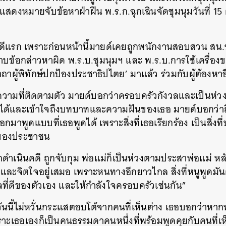
สดงหมายจับข้อหาฝ่าฝืน พ.ร.ก.ฉุกเฉินจัดชุมนุมวันที่ 15
็นคดีแรก เพราะก่อนหน้านี้มายด์เคยถูกพนักงานสอบสวน 
าบข้อกล่าวหาผิด พ.ร.บ.ชุมนุมฯ และ พ.ร.บ.การใช้เครื่อ
ถาผู้พิทักษ์ปกป้องประชาธิปไตย’ มาแล้ว ร่วมกับผู้ต้องหาอ
ความที่ติดตามตัว มายด์บอกว่าครอบครัวกังวลและเป็นห่วง
ได้และเข้าใจถึงบทบาทและความฝันของเธอ มายด์บอกว่าถึ
มาพูดแบบที่เธอพูดได้ เพราะสิ่งที่เธอเรียกร้อง เป็นสิ่งท
ฐานของประชาชน
วถูกดำเนินคดี ถูกจับกุม พ่อแม่ก็เป็นห่วงตามประสาพ่อแม่ หล
และจิตใจอยู่เสมอ เพราะหนทางอีกยาวไกล สิ่งที่หนูพูดมั
ใจที่ดีของตัวเอง และให้กำลังใจครอบครัวเช่นกัน”
วันนี้ไม่หวั่นกระแสตอบโต้จากคนที่เห็นต่าง เธอบอกว่าหา
าะเธอเองก็เป็นคนธรรมดาคนหนึ่งที่พร้อมพูดคุยกับคนที่เห็