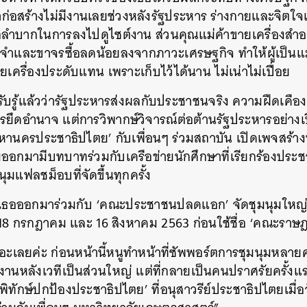
าก่อสร้างไม่มีงานเลยช่วงหลังรัฐประหาร ร่างกายและจิตใจเ
ำบากในการลงไปดูไซต์งาน ส่วนคุณแม่ค้าขายเครื่องสำ
ะจำและขาจรซื้อลดน้อยลงจากภาวะเศรษฐกิจ ทำให้ผู้เป็นแม
ยเครื่องประดับแทน เพราะเก็บไว้ได้นาน ไม่เน่าไม่เปื่อย
งรับรู้แล้วว่ารัฐประหารส่งผลกับประชาชนจริง ความฝืดเคื
รยึดอำนาจ แต่การวิพากษ์วิจารณ์ต่อต้านรัฐประหารอย่างเ
‘มหานครประชาธิปไตย’​ กับเพื่อนๆ ร่วมสถาบัน เปิดเพจสร้างพ
่มออกมามีบทบาทร่วมกับเครือข่ายนักศึกษาที่เรียกร้องประช
นุมแฟลชม็อบที่จัดขึ้นทุกครั้ง
3 เธอออกมาร่วมกับ ‘คณะประชาชนปลดแอก’ จัดชุมนุมใหญ่ที
 18 กรกฎาคม และ 16 สิงหาคม 2563 ก่อนใช้ชื่อ ‘คณะราษ
ยอะเลยค่ะ ก่อนหน้านี้หนูทำหน้าที่ซัพพอร์ตการชุมนุมหลายค
นหลังเวทีเป็นส่วนใหญ่ แต่ที่กลายเป็นคนปราศรัยครั้งแร
ิทักษ์ปกป้องประชาธิปไตย’ ที่อนุสาวรีย์ประชาธิปไตยเมื่อวั
นหา