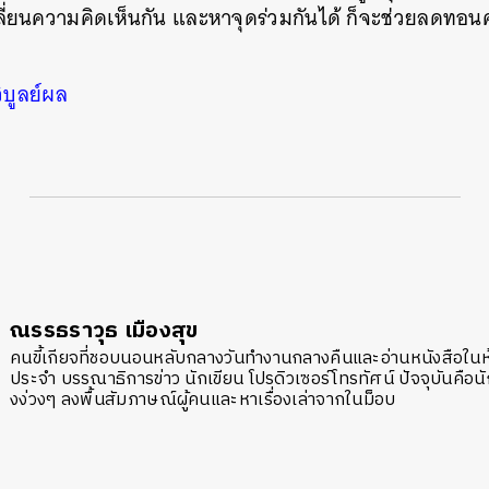
่ยนความคิดเห็นกัน และหาจุดร่วมกันได้ ก็จะช่วยลดทอนควา
ิบูลย์ผล
ณรรธราวุธ เมืองสุข
คนขี้เกียจที่ชอบนอนหลับกลางวันทำงานกลางคืนและอ่านหนังสือในห้อ
ประจำ บรรณาธิการข่าว นักเขียน โปรดิวเซอร์โทรทัศน์ ปัจจุบันคือนัก
งง่วงๆ ลงพื้นสัมภาษณ์ผู้คนและหาเรื่องเล่าจากในม็อบ