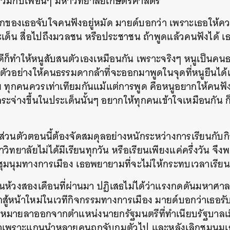
วมกับเพื่อนๆ มหาวิทยาลัยเกษตรศาสตร์”
SHARE
TWEET
LINE
EMAIL
แรกของเธอจับใจคนฟังอยู่หมัด มายด์บอกว่า เพราะเธอให้คว
เด็น สื่อไปถึงมวลชน หรือประชาชน ถ้าพูดแล้วคนฟังได้ เ
ดีก็ทำให้หนูสับสนตัวเองเหมือนกัน เพราะจริงๆ หนูเป็นคน
ป็นตัวอย่างให้คนธรรมดากล้าที่จะออกมาพูดในจุดที่หนูยืนได
 ทุกคนควรเท่าเทียมกันแม้แต่การพูด คือหนูอยากให้คนฟังเ
ระจ่างขึ้นในประเด็นนั้นๆ อยากให้ทุกคนเข้าใจเหมือนกัน
ตส่วนตัวตอนนี้ต้องจัดสมดุลอย่างหนักระหว่างการเรียนกับ
วิทยาลัยไม่ได้มีเรียนทุกวัน หรือเรียนเพียงแค่ครึ่งวัน จ
ชุมนุมทางการเมือง เธอพยายามที่จะไม่ให้กระทบเวลาเรียน
นห้วงสองเดือนที่ผ่านมา ปฏิเสธไม่ได้ว่าแรงกดดันมหาศาลถ
ู้หน้าใหม่ในเวทีกิจกรรมทางการเมือง มายด์บอกว่าเธอรับ
ดหมายลาออกจากตำแหน่งนายกรัฐมนตรีที่ทำเนียบรัฐบาลเมื่
พราะแกนนำหลายคนถูกจับกุมตัวไป และหลังเลิกชุมนุมเธอย