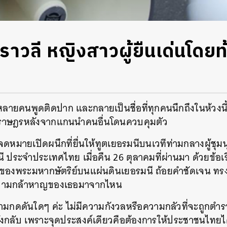
ัสราวลี หญิงสาวผู้ยืนเด่นโดย
อที่หลายคนพูดติดปาก และกลายเป็นชื่อที่ทุกคนนึกถึงในห้วง
าษฎรหลังจากแกนนำคนอื่นโดนควบคุมตัว
จดหมายเปิดผนึกที่ยื่นให้ทูตเยอรมนีบนเวทีท่ามกลางผู้ชุ
ี ประจำประเทศไทย เมื่อคืน 26 ตุลาคมที่ผ่านมา ด้วยข้อ
ะของพระมหากษัตริย์บนแผ่นดินเยอรมนี ถ้อยคำชัดเจน ทรง
 ความกล้าหาญของเธอมาจากไหน
วามกดดันใดๆ ค่ะ ไม่มีความกังวลหรือความกลัวที่จะถูกตำร
งกลับ เพราะจุดประสงค์เดียวคือต้องการให้ประชาชนไทยได