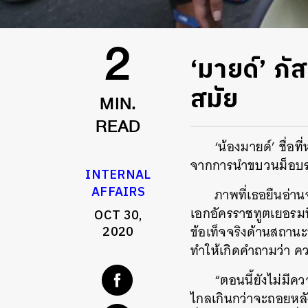
‘มายด์’​ ภ
2
สมัย
MIN.
READ
‘น้องมายด์’​ ชื่
จากการนำขบวนม็อบร
INTERNAL
AFFAIRS
ภาพที่เธอยืนอ่าน
เอกอัครราชทูตเยอรมน
OCT 30,
ข้อเท็จจริงด้านสถาน
2020
ทำให้เกิดคำถามว่า
“ตอนนี้ยังไม่มีค
ไกลเกินกว่าจะถอยหลั