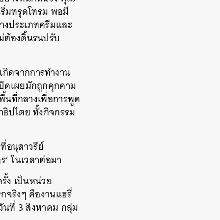
ริ่มทรุดโทรม พอมี
อางประเภทครีมและ
่ต้องดิ้นรนปรับ
องเกิดจากการทำงาน
ปิดเผยมักถูกคุกคาม
ื้นที่กลางเพื่อการพูด
าธิปไตย ทั้งกิจกรรม
่อนุสาวรีย์
ฎร’ ในเวลาต่อมา
รั้ง เป็นหน่วย
กจริงๆ คืองานแฮรี่
นที่ 3 สิงหาคม กลุ่ม