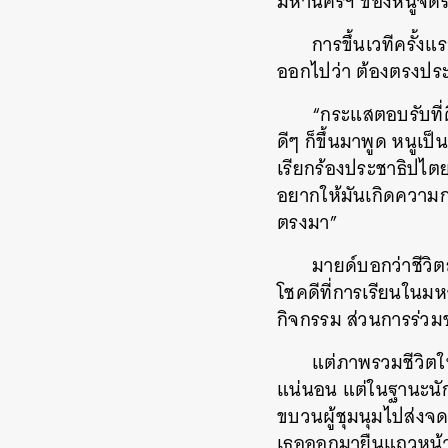
มหานครฯ ของหนูจัดร่
การขึ้นเวทีครั้ง
ออกไปว่า ต้องตรงประ
“กระแสตอบรับที่
ดีๆ ก็ขึ้นมาพูด หนูเ
เรียกร้องประชาธิปไตย
อยากให้มันเกิดความก
ตรงมา”
มายด์บอกว่าชีวิ
โชคดีที่การเรียนในมหา
กิจกรรม ส่วนการร่วม
แต่ภาพรวมชีวิตใ
แน่นอน แต่ในฐานะนักส
ขบวนผู้ชุมนุมไปส่งจ
เธอออกมายืนแถวหน้าเ