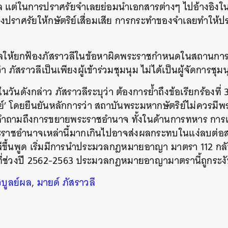
ศาล แต่ในการปราศรัยจำเลยย่อมนำเอกสารต่างๆ ไปอ้างอิงใ
องปราศรัยให้กษัตริย์เสื่อมเสีย การกระทำของจำเลยทำให้ป
าลให้ยกฟ้องภัสราวลีในข้อหาผิดพระราชกำหนดในสถานการณ
 ภัสราวลีเป็นเพียงผู้เข้าร่วมชุมนุม ไม่ได้เป็นผู้จัดการชุม
วันดังกล่าว ภัสราวลีระบุว่า ต้องการย้ำถึงข้อเรียกร้องที่ 
์’ โดยยืนยันหลักการว่า สถาบันพระมหากษัตริย์ไม่ควรมี
งคำถามถึงการขยายพระราชอำนาจ ทั้งในด้านการทหาร การเ
ระราชอำนาจเหล่านี้มากเกินไปอาจส่งผลกระทบในแง่ลบต่อ
นหา
วลีขึ้นพูด เริ่มมีการนำประมวลกฎหมายอาญา มาตรา 112 กลั
SHARE
TWEET
LINE
EMAIL
ที่ช่วงปี 2562-2563 ประมวลกฎหมายอาญามาตรานี้ถูกระงับ
ิบูลย์ผล
,
มายด์ ภัสราวลี