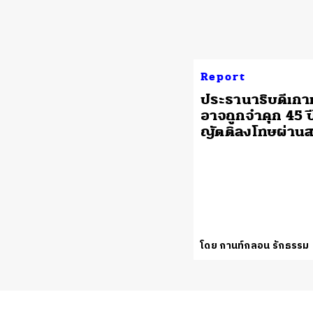
Report
ประธานาธิบดีเกาห
อาจถูกจำคุก 45 ป
ญัตติลงโทษผ่าน
โดย กานท์กลอน รักธรรม