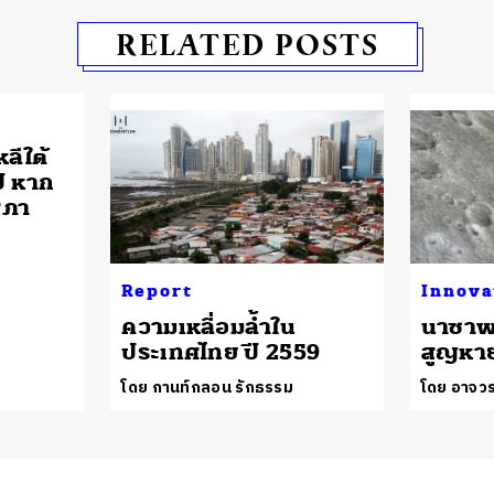
RELATED POSTS
ลีใต้
ี หาก
สภา
Report
Innova
ความเหลื่อมล้ำใน
นาซาพ
ประเทศไทย ปี 2559
สูญหาย
โดย กานท์กลอน รักธรรม
โดย อาจวร