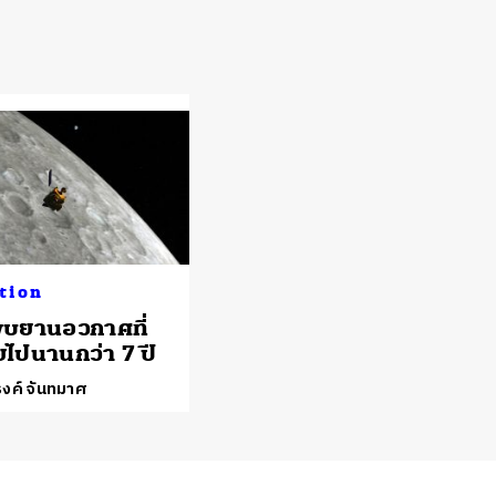
tion
บยานอวกาศที่
ไปนานกว่า 7 ปี
งค์ จันทมาศ