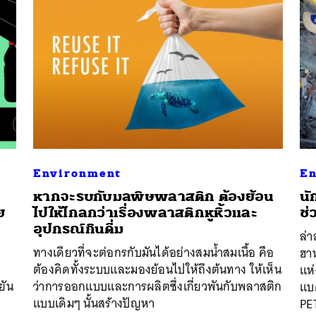
Environment
En
หากจะรบกับมลพิษพลาสติก ต้องย้อน
นั
ย
ไปให้ไกลกว่าเรื่องพลาสติกหูหิ้วและ
ช่
อุปกรณ์กินดื่ม
ล่
ทางเดียวที่จะต่อกรกับมันได้อย่างสมน้ำสมเนื้อ คือ
ฮา
ต้องคิดทั้งระบบและมองย้อนไปให้ถึงต้นทาง ให้เห็น
แห
ยัน
ว่าการออกแบบและการผลิตซึ่งเกี่ยวพันกับพลาสติก
แบค
แบบเดิมๆ นั้นสร้างปัญหา
PET