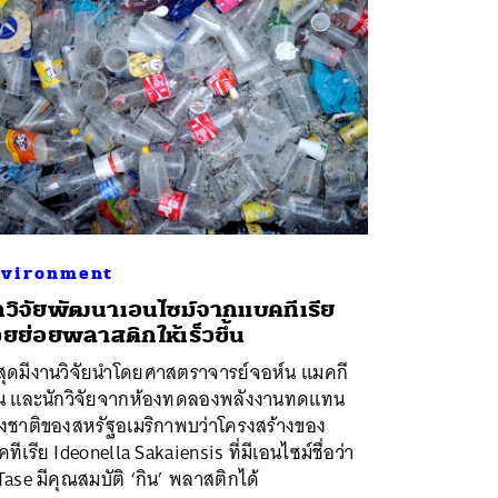
vironment
กวิจัยพัฒนาเอนไซม์จากแบคทีเรีย
วยย่อยพลาสติกให้เร็วขึ้น
าสุดมีงานวิจัยนำโดยศาสตราจารย์จอห์น แมคกี
น และนักวิจัยจากห้องทดลองพลังงานทดแทน
่งชาติของสหรัฐอเมริกาพบว่าโครงสร้างของ
ทีเรีย Ideonella Sakaiensis ที่มีเอนไซม์ชื่อว่า
ase มีคุณสมบัติ ‘กิน’ พลาสติกได้