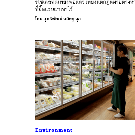
รีไซเคิลที่ดีเพียงพอแล้ว เพียงแต่กฎหมายต่างห
ที่ยื้อแขนเราเอาไว้
โดย
สุทธิพัฒน์ กนิษฐกุล
ค้
Environment