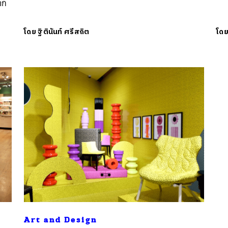
าก
โดย
ฐิตินันท์ ศรีสถิต
โด
นหา
SHARE
TWEET
LINE
EMAIL
Art and Design