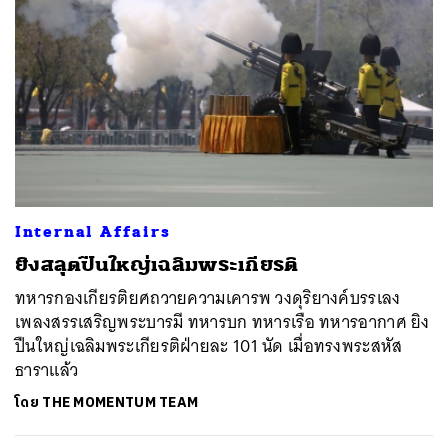
Internal Affairs
ยิงสลุตปืนใหญ่เฉลิมพระเกียรติ
ทหารกองเกียรติยศถวายความเคารพ วงดุริยางค์บรรเลง
เพลงสรรเสริญพระบารมี ทหารบก ทหารเรือ ทหารอากาศ ยิง
ปืนใหญ่เฉลิมพระเกียรติฝ่ายละ 101 นัด เมื่อทรงพระสหัส
ค้นหา
ธาราแล้ว
SHARE
TWEET
LINE
EMAIL
โดย
THE MOMENTUM TEAM