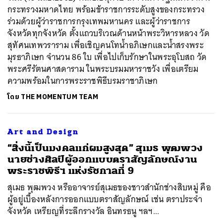
กระทรวงมหาดไทย พร้อมข้าราชการระดับสูงของกระทรวง
ร่วมด้วยผู้ว่าราชการกรุงเทพมหานคร และผู้ว่าราชการ
จังหวัดทุกจังหวัด ตั้งแถวบริเวณด้านหน้าพระวิหารหลวง วัด
สุทัศนเทพวราราม เพื่อเชิญคนโทน้ำอภิเษกและน้ำสรงพระ
มุรธาภิเษก จำนวน 86 ใบ เพื่อไปเก็บรักษาในพระอุโบสถ วัด
พระศรีรัตนศาสดาราม ในพระบรมมหาราชวัง เพื่อเตรียม
ความพร้อมในการพระราชพิธีบรมราชาภิเษก
โดย
THE MOMENTUM TEAM
Art and Design
​“สิ่งนี้เป็นมงคลแก่ผมสูงสุด” สุเมธ พุฒพวง
นายช่างศิลป์ผู้ออกแบบตราสัญลักษณ์งาน
พระราชพิธีฯ แห่งรัชกาลที่ 9
สุเมธ พุฒพวง หรืออาจารย์สุเมธของชาวสำนักช่างสิบหมู่ คือ
ผู้อยู่เบื้องหลังการออกแบบตราสัญลักษณ์ เช่น ตราประจำ
จังหวัด เหรียญที่ระลึกรางวัล อินทรธนู ฯลฯ...