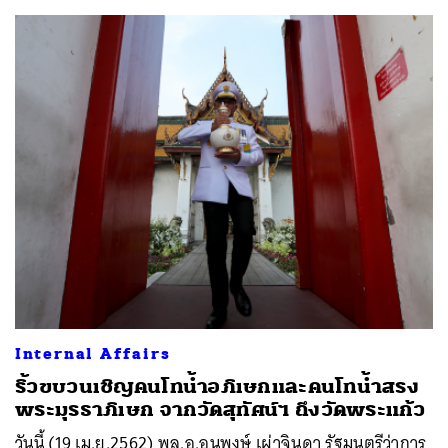
Internal Affairs
ริ้วขบวนเชิญคนโทน้ำอภิเษกและคนโทน้ำสรง
พระมุรธาภิเษก จากวัดสุทัศน์ฯ ถึงวัดพระแก้ว
วันนี้ (19 เม.ย.2562) พล.อ.อนุพงษ์ เผ่าจินดา รัฐมนตรีว่าการ